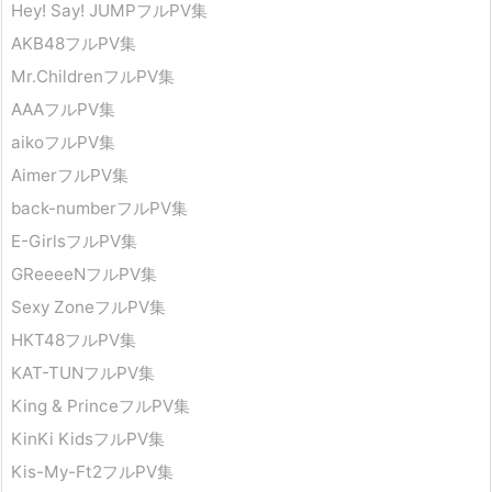
Hey! Say! JUMPフルPV集
AKB48フルPV集
Mr.ChildrenフルPV集
AAAフルPV集
aikoフルPV集
AimerフルPV集
back-numberフルPV集
E-GirlsフルPV集
GReeeeNフルPV集
Sexy ZoneフルPV集
HKT48フルPV集
KAT-TUNフルPV集
King & PrinceフルPV集
KinKi KidsフルPV集
Kis-My-Ft2フルPV集