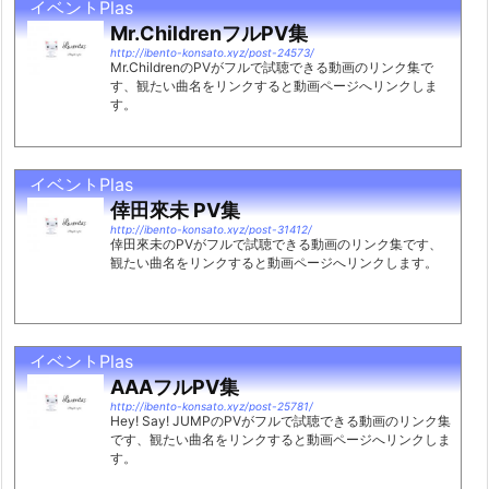
イベントPlas
Mr.ChildrenフルPV集
http://ibento-konsato.xyz/post-24573/
Mr.ChildrenのPVがフルで試聴できる動画のリンク集で
す、観たい曲名をリンクすると動画ページへリンクしま
す。
イベントPlas
倖田來未 PV集
http://ibento-konsato.xyz/post-31412/
倖田來未のPVがフルで試聴できる動画のリンク集です、
観たい曲名をリンクすると動画ページへリンクします。
イベントPlas
AAAフルPV集
http://ibento-konsato.xyz/post-25781/
Hey! Say! JUMPのPVがフルで試聴できる動画のリンク集
です、観たい曲名をリンクすると動画ページへリンクしま
す。