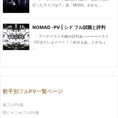
行ったライブは？」あ「MISIA。おかん ...
NOMAD -PV | シド フル試聴と評判
・アーテイストや曲の評判あーーーーーライ
ブ行きたいよーー！！！めせもあ。とかちょ
...
歌手別フルPV一覧ページ
嵐フルPV集
関ジャニ∞フルPV集