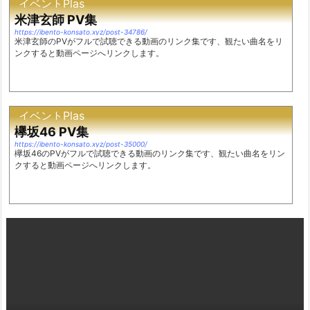
イベントPlas
米津玄師 PV集
https://ibento-konsato.xyz/post-34786/
米津玄師のPVがフルで試聴できる動画のリンク集です、観たい曲名をリ
ンクすると動画ページへリンクします。
イベントPlas
欅坂46 PV集
https://ibento-konsato.xyz/post-35000/
欅坂46のPVがフルで試聴できる動画のリンク集です、観たい曲名をリン
クすると動画ページへリンクします。