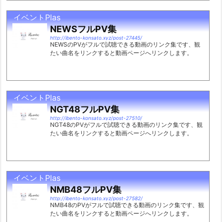
イベントPlas
NEWSフルPV集
http://ibento-konsato.xyz/post-27445/
NEWSのPVがフルで試聴できる動画のリンク集です、観
たい曲名をリンクすると動画ページへリンクします。
イベントPlas
NGT48フルPV集
http://ibento-konsato.xyz/post-27510/
NGT48のPVがフルで試聴できる動画のリンク集です、観
たい曲名をリンクすると動画ページへリンクします。
イベントPlas
NMB48フルPV集
http://ibento-konsato.xyz/post-27582/
NMB48のPVがフルで試聴できる動画のリンク集です、観
たい曲名をリンクすると動画ページへリンクします。