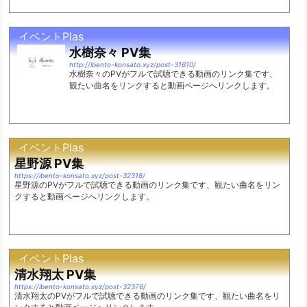
イベントPlas
水樹奈々 PV集
http://ibento-konsato.xyz/post-31610/
水樹奈々のPVがフルで試聴できる動画のリンク集です、
観たい曲名をリンクすると動画ページへリンクします。
イベントPlas
星野源 PV集
https://ibento-konsato.xyz/post-32318/
星野源のPVがフルで試聴できる動画のリンク集です、観たい曲名をリン
クすると動画ページへリンクします。
イベントPlas
清水翔太 PV集
https://ibento-konsato.xyz/post-32376/
清水翔太のPVがフルで試聴できる動画のリンク集です、観たい曲名をリ