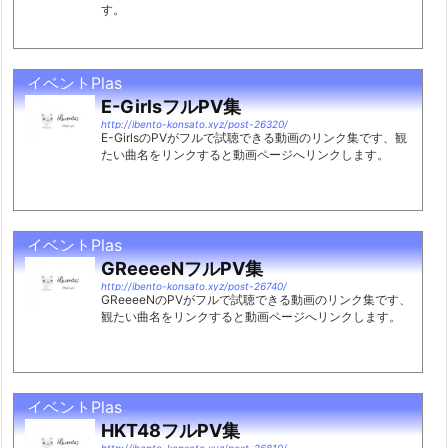
す。
イベントPlas
E-GirlsフルPV集
http://ibento-konsato.xyz/post-26320/
E-GirlsのPVがフルで試聴できる動画のリンク集です、観
たい曲名をリンクすると動画ページへリンクします。
イベントPlas
GReeeeNフルPV集
http://ibento-konsato.xyz/post-26740/
GReeeeNのPVがフルで試聴できる動画のリンク集です、
観たい曲名をリンクすると動画ページへリンクします。
イベントPlas
HKT48フルPV集
http://ibento-konsato.xyz/post-26810/