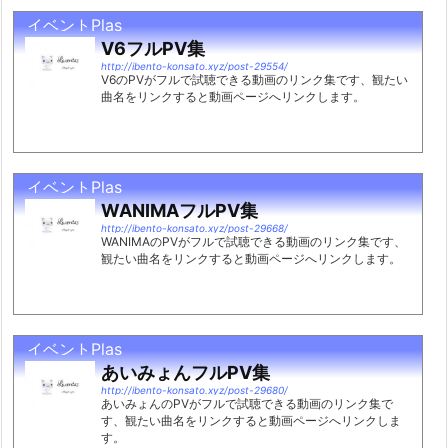
イベントPlas
V6フルPV集
http://ibento-konsato.xyz/post-29554/
V6のPVがフルで試聴できる動画のリンク集です、観たい
曲名をリンクすると動画ページへリンクします。
イベントPlas
WANIMAフルPV集
http://ibento-konsato.xyz/post-29668/
WANIMAのPVがフルで試聴できる動画のリンク集です、
観たい曲名をリンクすると動画ページへリンクします。
イベントPlas
あいみょんフルPV集
http://ibento-konsato.xyz/post-29680/
あいみょんのPVがフルで試聴できる動画のリンク集で
す、観たい曲名をリンクすると動画ページへリンクしま
す。