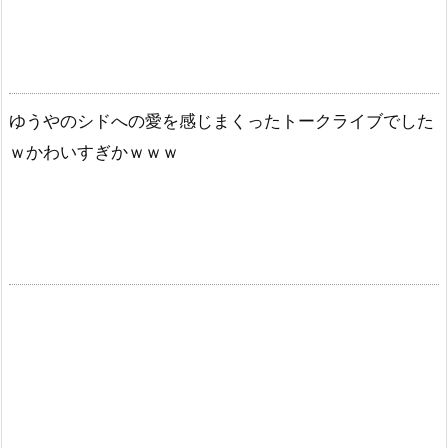
ゆうやのシドへの愛を感じまくったトークライブでした
ｗかわいすぎかｗｗｗ