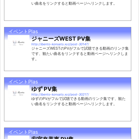
い曲名をリンクすると動画ページへリンクします。
イベントPlas
ジャニーズWEST PV集
http://ibento-konsato.xyz/post-30147/
ジャニーズWESTのPVがフルで試聴できる動画のリンク集
です、観たい曲名をリンクすると動画ページへリンクしま
す。
イベントPlas
ゆず PV集
http://ibento-konsato.xyz/post-30217/
ゆずのPVがフルで試聴できる動画のリンク集です、観た
い曲名をリンクすると動画ページへリンクします。
イベントPlas