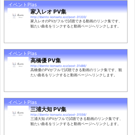
イベントPlas
家入レオ PV集
http://ibento-konsato.xyz/post-31333/
家入レオのPVがフルで試聴できる動画のリンク集です、
観たい曲名をリンクすると動画ページへリンクします。
イベントPlas
高橋優 PV集
http://ibento-konsato.xyz/post-31486/
高橋優のPVがフルで試聴できる動画のリンク集です、観
たい曲名をリンクすると動画ページへリンクします。
イベントPlas
三浦大知 PV集
http://ibento-konsato.xyz/post-31556/
三浦大知 のPVがフルで試聴できる動画のリンク集です、
観たい曲名をリンクすると動画ページへリンクします。