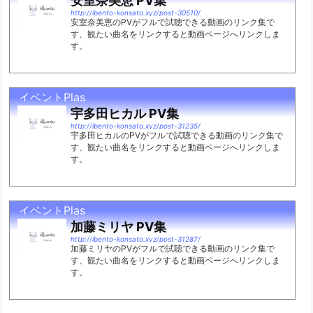
安室奈美恵 PV集
http://ibento-konsato.xyz/post-30510/
安室奈美恵のPVがフルで試聴できる動画のリンク集で
す、観たい曲名をリンクすると動画ページへリンクしま
す。
イベントPlas
宇多田ヒカル PV集
http://ibento-konsato.xyz/post-31235/
宇多田ヒカルのPVがフルで試聴できる動画のリンク集で
す、観たい曲名をリンクすると動画ページへリンクしま
す。
イベントPlas
加藤ミリヤ PV集
http://ibento-konsato.xyz/post-31287/
加藤ミリヤのPVがフルで試聴できる動画のリンク集で
す、観たい曲名をリンクすると動画ページへリンクしま
す。