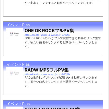
たい曲名をリンクすると動画ページへリンクします。
イベントPlas
ONE OK ROCKフルPV集
http://ibento-konsato.xyz/post-27636/
ONE OK ROCKのPVがフルで試聴できる動画のリンク集で
す、観たい曲名をリンクすると動画ページへリンクしま
す。
イベントPlas
RADWIMPSフルPV集
http://ibento-konsato.xyz/post-28052/
RADWIMPSのPVがフルで試聴できる動画のリンク集で
す、観たい曲名をリンクすると動画ページへリンクしま
す。
イベントPlas