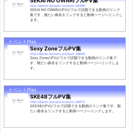
SEKAI NO OWARIフルPV集
http://ibento-konsato.xyz/post-28399/
SEKAI NO OWARIのPVがフルで試聴できる動画のリンク
集です、観たい曲名をリンクすると動画ページへリンクし
ます。
イベントPlas
Sexy ZoneフルPV集
http://ibento-konsato.xyz/post-28840/
Sexy ZoneのPVがフルで試聴できる動画のリンク集で
す、観たい曲名をリンクすると動画ページへリンクしま
す。
イベントPlas
SKE48フルPV集
http://ibento-konsato.xyz/post-28917/
SKE48のPVがフルで試聴できる動画のリンク集です、観
たい曲名をリンクすると動画ページへリンクします。