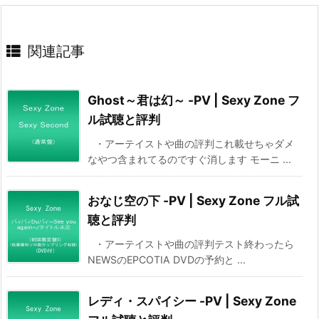
関連記事
Ghost～君は幻～ -PV | Sexy Zone フ
ル試聴と評判
・アーテイストや曲の評判これ載せちゃダメ
なやつ含まれてるのですぐ消します モーニ ...
おなじ空の下 -PV | Sexy Zone フル試
聴と評判
・アーテイストや曲の評判テスト終わったら
NEWSのEPCOTIA DVDの予約と ...
レディ・スパイシー -PV | Sexy Zone