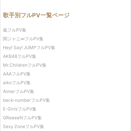
歌手別フルPV一覧ページ
嵐フルPV集
関ジャニ∞フルPV集
Hey! Say! JUMPフルPV集
AKB48フルPV集
Mr.ChildrenフルPV集
AAAフルPV集
aikoフルPV集
AimerフルPV集
back-numberフルPV集
E-GirlsフルPV集
GReeeeNフルPV集
Sexy ZoneフルPV集