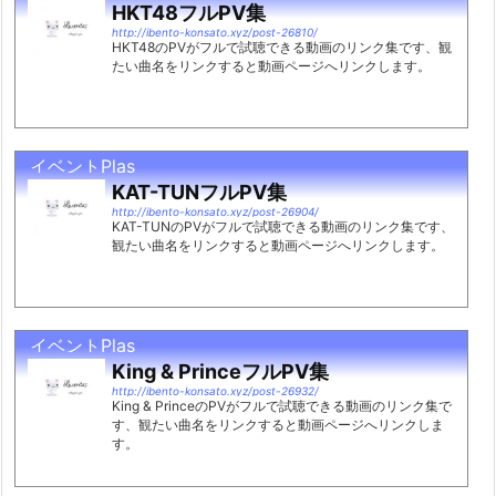
HKT48フルPV集
http://ibento-konsato.xyz/post-26810/
HKT48のPVがフルで試聴できる動画のリンク集です、観
たい曲名をリンクすると動画ページへリンクします。
イベントPlas
KAT-TUNフルPV集
http://ibento-konsato.xyz/post-26904/
KAT-TUNのPVがフルで試聴できる動画のリンク集です、
観たい曲名をリンクすると動画ページへリンクします。
イベントPlas
King & PrinceフルPV集
http://ibento-konsato.xyz/post-26932/
King & PrinceのPVがフルで試聴できる動画のリンク集で
す、観たい曲名をリンクすると動画ページへリンクしま
す。