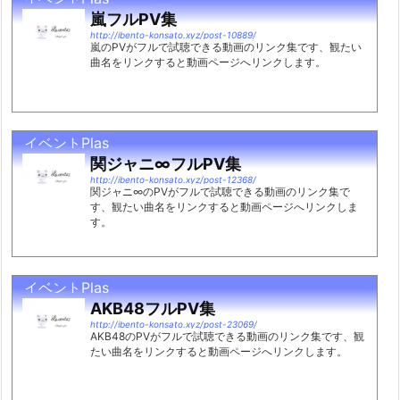
嵐フルPV集
http://ibento-konsato.xyz/post-10889/
嵐のPVがフルで試聴できる動画のリンク集です、観たい
曲名をリンクすると動画ページへリンクします。
イベントPlas
関ジャニ∞フルPV集
http://ibento-konsato.xyz/post-12368/
関ジャニ∞のPVがフルで試聴できる動画のリンク集で
す、観たい曲名をリンクすると動画ページへリンクしま
す。
イベントPlas
AKB48フルPV集
http://ibento-konsato.xyz/post-23069/
AKB48のPVがフルで試聴できる動画のリンク集です、観
たい曲名をリンクすると動画ページへリンクします。