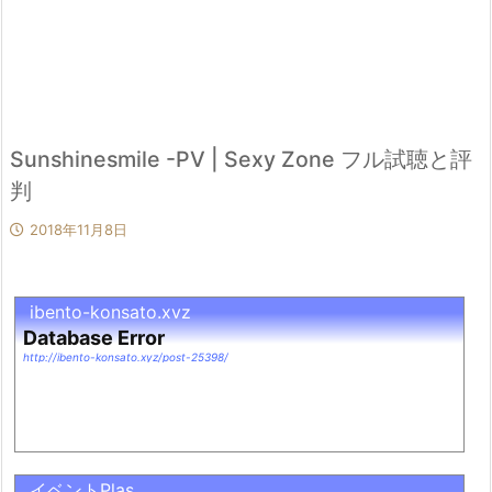
Sunshinesmile -PV | Sexy Zone フル試聴と評
判
2018年11月8日
ibento-konsato.xyz
Database Error
http://ibento-konsato.xyz/post-25398/
イベントPlas