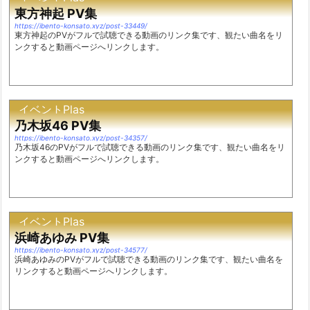
東方神起 PV集
https://ibento-konsato.xyz/post-33449/
東方神起のPVがフルで試聴できる動画のリンク集です、観たい曲名をリ
ンクすると動画ページへリンクします。
イベントPlas
乃木坂46 PV集
https://ibento-konsato.xyz/post-34357/
乃木坂46のPVがフルで試聴できる動画のリンク集です、観たい曲名をリ
ンクすると動画ページへリンクします。
イベントPlas
浜崎あゆみ PV集
https://ibento-konsato.xyz/post-34577/
浜崎あゆみのPVがフルで試聴できる動画のリンク集です、観たい曲名を
リンクすると動画ページへリンクします。