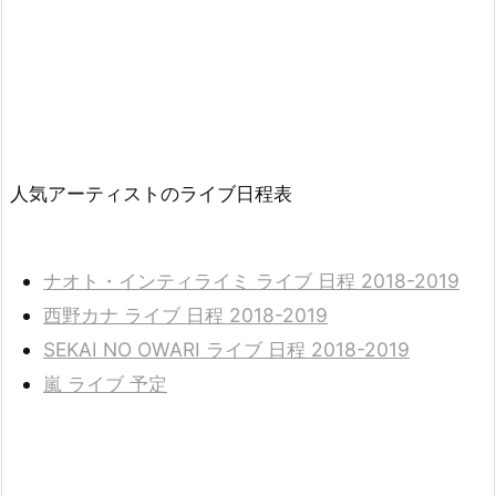
人気アーティストのライブ日程表
ナオト・インティライミ ライブ 日程 2018-2019
西野カナ ライブ 日程 2018-2019
SEKAI NO OWARI ライブ 日程 2018-2019
嵐 ライブ 予定