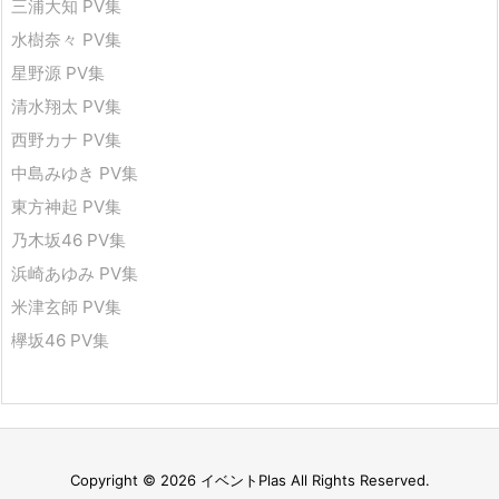
三浦大知 PV集
水樹奈々 PV集
星野源 PV集
清水翔太 PV集
西野カナ PV集
中島みゆき PV集
東方神起 PV集
乃木坂46 PV集
浜崎あゆみ PV集
米津玄師 PV集
欅坂46 PV集
Copyright ©
2026
イベントPlas
All Rights Reserved.