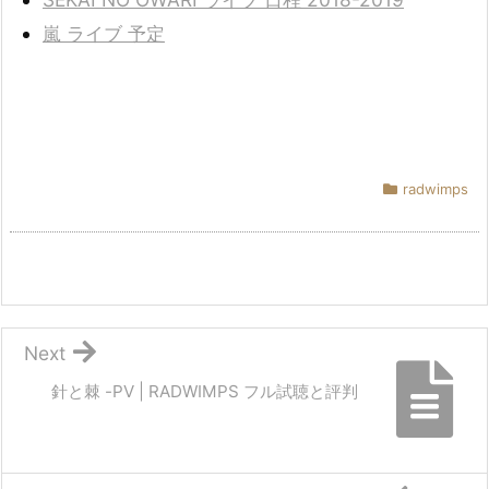
嵐 ライブ 予定
radwimps
Next
針と棘 -PV | RADWIMPS フル試聴と評判