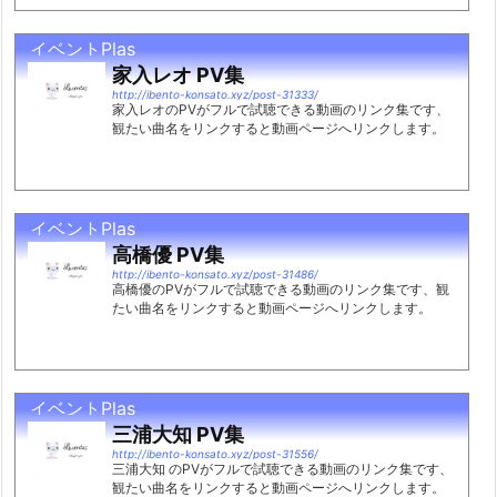
イベントPlas
家入レオ PV集
http://ibento-konsato.xyz/post-31333/
家入レオのPVがフルで試聴できる動画のリンク集です、
観たい曲名をリンクすると動画ページへリンクします。
イベントPlas
高橋優 PV集
http://ibento-konsato.xyz/post-31486/
高橋優のPVがフルで試聴できる動画のリンク集です、観
たい曲名をリンクすると動画ページへリンクします。
イベントPlas
三浦大知 PV集
http://ibento-konsato.xyz/post-31556/
三浦大知 のPVがフルで試聴できる動画のリンク集です、
観たい曲名をリンクすると動画ページへリンクします。