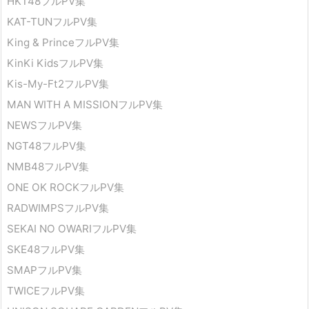
HKT48フルPV集
KAT-TUNフルPV集
King & PrinceフルPV集
KinKi KidsフルPV集
Kis-My-Ft2フルPV集
MAN WITH A MISSIONフルPV集
NEWSフルPV集
NGT48フルPV集
NMB48フルPV集
ONE OK ROCKフルPV集
RADWIMPSフルPV集
SEKAI NO OWARIフルPV集
SKE48フルPV集
SMAPフルPV集
TWICEフルPV集