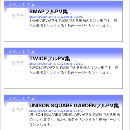
イベントPlas
SMAPフルPV集
http://ibento-konsato.xyz/post-29008/
SMAPのPVがフルで試聴できる動画のリンク集です、観
たい曲名をリンクすると動画ページへリンクします。
イベントPlas
TWICEフルPV集
http://ibento-konsato.xyz/post-29060/
TWICEのPVがフルで試聴できる動画のリンク集です、観
たい曲名をリンクすると動画ページへリンクします。
イベントPlas
UNISON SQUARE GARDENフルPV集
http://ibento-konsato.xyz/post-29442/
UNISON SQUARE GARDENのPVがフルで試聴できる動画
のリンク集です、観たい曲名をリンクすると動画ページへ
リンクします。