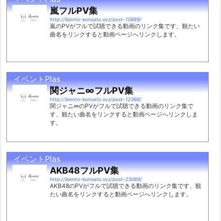
嵐フルPV集
http://ibento-konsato.xyz/post-10889/
嵐のPVがフルで試聴できる動画のリンク集です、観たい
曲名をリンクすると動画ページへリンクします。
イベントPlas
関ジャニ∞フルPV集
http://ibento-konsato.xyz/post-12368/
関ジャニ∞のPVがフルで試聴できる動画のリンク集で
す、観たい曲名をリンクすると動画ページへリンクしま
す。
イベントPlas
AKB48フルPV集
http://ibento-konsato.xyz/post-23069/
AKB48のPVがフルで試聴できる動画のリンク集です、観
たい曲名をリンクすると動画ページへリンクします。