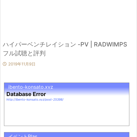
ハイパーベンチレイション -PV | RADWIMPS
フル試聴と評判
2019年11月9日
ibento-konsato.xyz
Database Error
http://ibento-konsato.xyz/post-25398/
イベントPlas