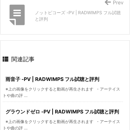
Prev
ノットビコーズ -PV | RADWIMPS フル試聴
と評判
関連記事
雨音子 -PV | RADWIMPS フル試聴と評判
※上の画像をクリックすると動画が再生されます ・アーテイス
トや曲の評 ...
グラウンドゼロ -PV | RADWIMPS フル試聴と評判
※上の画像をクリックすると動画が再生されます ・アーテイス
トや曲の評 ...