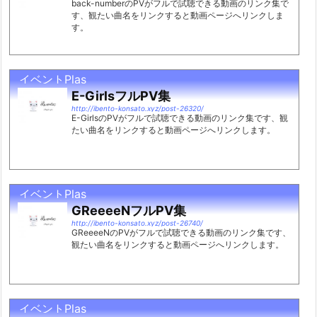
back-numberのPVがフルで試聴できる動画のリンク集で
す、観たい曲名をリンクすると動画ページへリンクしま
す。
イベントPlas
E-GirlsフルPV集
http://ibento-konsato.xyz/post-26320/
E-GirlsのPVがフルで試聴できる動画のリンク集です、観
たい曲名をリンクすると動画ページへリンクします。
イベントPlas
GReeeeNフルPV集
http://ibento-konsato.xyz/post-26740/
GReeeeNのPVがフルで試聴できる動画のリンク集です、
観たい曲名をリンクすると動画ページへリンクします。
イベントPlas