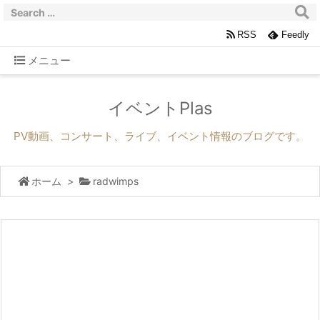
RSS
Feedly
メニュー
イベントPlas
PV動画、コンサート、ライブ、イベント情報のブログです。
ホーム
>
radwimps