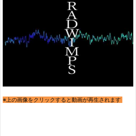
※上の画像をクリックすると動画が再生されます