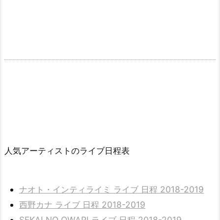
人気アーティストのライブ日程表
ナオト・インティライミ ライブ 日程 2018-2019
西野カナ ライブ 日程 2018-2019
SEKAI NO OWARI ライブ 日程 2018-2019