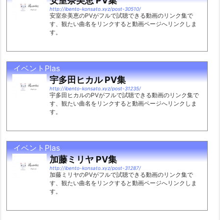
安室奈美恵 PV集
http://ibento-konsato.xyz/post-30510/
安室奈美恵のPVがフルで試聴できる動画のリンク集で
す、観たい曲名をリンクすると動画ページへリンクしま
す。
イベントPlas
宇多田ヒカル PV集
http://ibento-konsato.xyz/post-31235/
宇多田ヒカルのPVがフルで試聴できる動画のリンク集で
す、観たい曲名をリンクすると動画ページへリンクしま
す。
イベントPlas
加藤ミリヤ PV集
http://ibento-konsato.xyz/post-31287/
加藤ミリヤのPVがフルで試聴できる動画のリンク集で
す、観たい曲名をリンクすると動画ページへリンクしま
す。