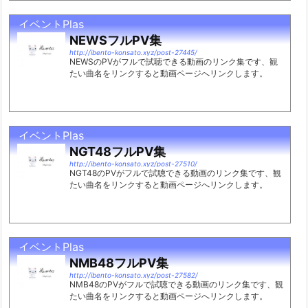
イベントPlas
NEWSフルPV集
http://ibento-konsato.xyz/post-27445/
NEWSのPVがフルで試聴できる動画のリンク集です、観
たい曲名をリンクすると動画ページへリンクします。
イベントPlas
NGT48フルPV集
http://ibento-konsato.xyz/post-27510/
NGT48のPVがフルで試聴できる動画のリンク集です、観
たい曲名をリンクすると動画ページへリンクします。
イベントPlas
NMB48フルPV集
http://ibento-konsato.xyz/post-27582/
NMB48のPVがフルで試聴できる動画のリンク集です、観
たい曲名をリンクすると動画ページへリンクします。