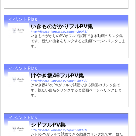
イベントPlas
いきものがかりフルPV集
http://ibento-konsato.xyz/post-29975/
いきものがかりのPVがフルで試聴できる動画のリンク集
です、観たい曲名をリンクすると動画ページへリンクしま
す。
イベントPlas
けやき坂46フルPV集
http://ibento-konsato.xyz/post-30038/
けやき坂46のPVがフルで試聴できる動画のリンク集で
す、観たい曲名をリンクすると動画ページへリンクしま
す。
イベントPlas
シドフルPV集
http://ibento-konsato.xyz/post-30091/
シドのPVがフルで試聴できる動画のリンク集です、観た