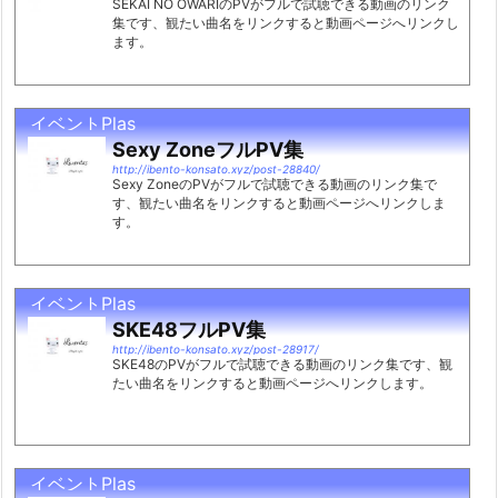
SEKAI NO OWARIのPVがフルで試聴できる動画のリンク
集です、観たい曲名をリンクすると動画ページへリンクし
ます。
イベントPlas
Sexy ZoneフルPV集
http://ibento-konsato.xyz/post-28840/
Sexy ZoneのPVがフルで試聴できる動画のリンク集で
す、観たい曲名をリンクすると動画ページへリンクしま
す。
イベントPlas
SKE48フルPV集
http://ibento-konsato.xyz/post-28917/
SKE48のPVがフルで試聴できる動画のリンク集です、観
たい曲名をリンクすると動画ページへリンクします。
イベントPlas