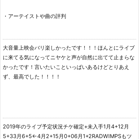
・アーテイストや曲の評判
大音量上映会バリ楽しかったです！！！ほんとにライブ
に来てる気になってニヤケと声が自然に出てて止まらな
かったです！言いたいこといっぱいあるけどとりあえ
ず、最高でした！！！！
2019年のライブ予定状況チケ確定+未入手1月4+12月
5+33月6+5←4月2+15月0+06月1+2RADWIMPSもツ