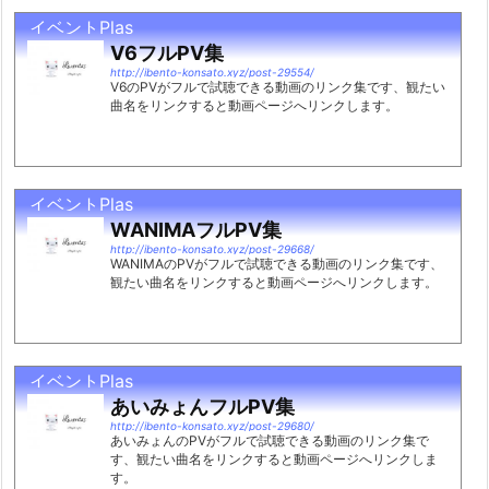
イベントPlas
V6フルPV集
http://ibento-konsato.xyz/post-29554/
V6のPVがフルで試聴できる動画のリンク集です、観たい
曲名をリンクすると動画ページへリンクします。
イベントPlas
WANIMAフルPV集
http://ibento-konsato.xyz/post-29668/
WANIMAのPVがフルで試聴できる動画のリンク集です、
観たい曲名をリンクすると動画ページへリンクします。
イベントPlas
あいみょんフルPV集
http://ibento-konsato.xyz/post-29680/
あいみょんのPVがフルで試聴できる動画のリンク集で
す、観たい曲名をリンクすると動画ページへリンクしま
す。