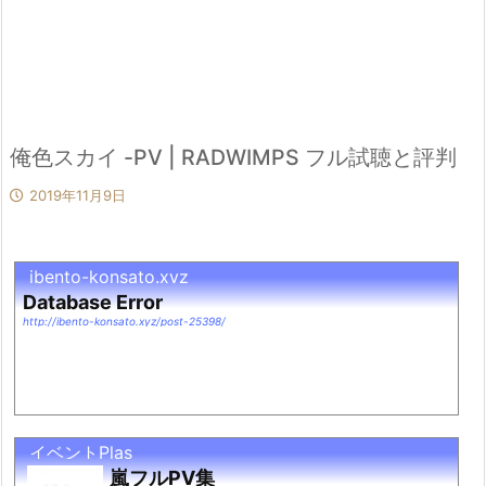
俺色スカイ -PV | RADWIMPS フル試聴と評判
2019年11月9日
ibento-konsato.xyz
Database Error
http://ibento-konsato.xyz/post-25398/
イベントPlas
嵐フルPV集