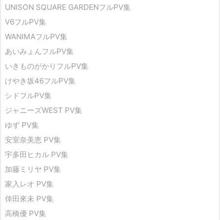
UNISON SQUARE GARDENフルPV集
V6フルPV集
WANIMAフルPV集
あいみょんフルPV集
いきものがかりフルPV集
けやき坂46フルPV集
シドフルPV集
ジャニーズWEST PV集
ゆず PV集
安室奈美恵 PV集
宇多田ヒカル PV集
加藤ミリヤ PV集
家入レオ PV集
倖田來未 PV集
高橋優 PV集