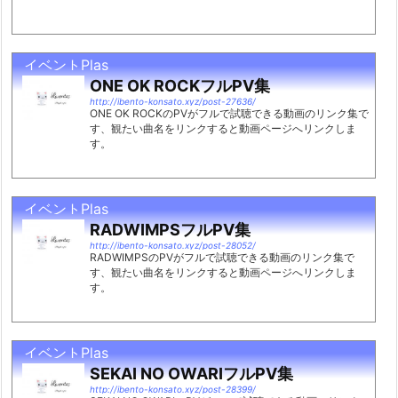
イベントPlas
ONE OK ROCKフルPV集
http://ibento-konsato.xyz/post-27636/
ONE OK ROCKのPVがフルで試聴できる動画のリンク集で
す、観たい曲名をリンクすると動画ページへリンクしま
す。
イベントPlas
RADWIMPSフルPV集
http://ibento-konsato.xyz/post-28052/
RADWIMPSのPVがフルで試聴できる動画のリンク集で
す、観たい曲名をリンクすると動画ページへリンクしま
す。
イベントPlas
SEKAI NO OWARIフルPV集
http://ibento-konsato.xyz/post-28399/