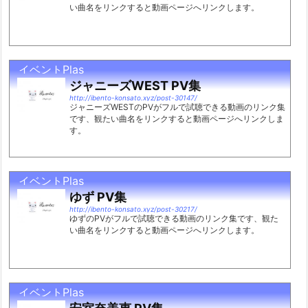
い曲名をリンクすると動画ページへリンクします。
イベントPlas
ジャニーズWEST PV集
http://ibento-konsato.xyz/post-30147/
ジャニーズWESTのPVがフルで試聴できる動画のリンク集
です、観たい曲名をリンクすると動画ページへリンクしま
す。
イベントPlas
ゆず PV集
http://ibento-konsato.xyz/post-30217/
ゆずのPVがフルで試聴できる動画のリンク集です、観た
い曲名をリンクすると動画ページへリンクします。
イベントPlas