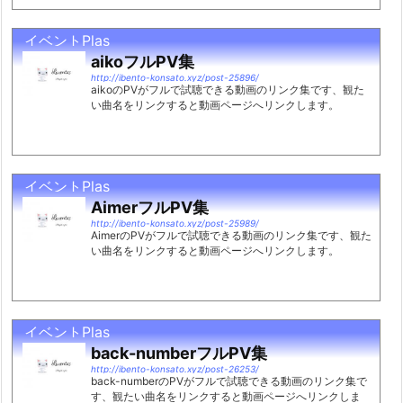
イベントPlas
aikoフルPV集
http://ibento-konsato.xyz/post-25896/
aikoのPVがフルで試聴できる動画のリンク集です、観た
い曲名をリンクすると動画ページへリンクします。
イベントPlas
AimerフルPV集
http://ibento-konsato.xyz/post-25989/
AimerのPVがフルで試聴できる動画のリンク集です、観た
い曲名をリンクすると動画ページへリンクします。
イベントPlas
back-numberフルPV集
http://ibento-konsato.xyz/post-26253/
back-numberのPVがフルで試聴できる動画のリンク集で
す、観たい曲名をリンクすると動画ページへリンクしま