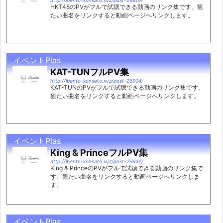
HKT48のPVがフルで試聴できる動画のリンク集です、観
たい曲名をリンクすると動画ページへリンクします。
イベントPlas
KAT-TUNフルPV集
http://ibento-konsato.xyz/post-26904/
KAT-TUNのPVがフルで試聴できる動画のリンク集です、
観たい曲名をリンクすると動画ページへリンクします。
イベントPlas
King & PrinceフルPV集
http://ibento-konsato.xyz/post-26932/
King & PrinceのPVがフルで試聴できる動画のリンク集で
す、観たい曲名をリンクすると動画ページへリンクしま
す。
イベントPlas