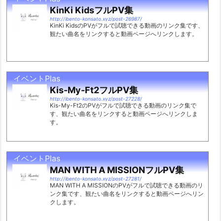
KinKi KidsフルPV集
http://ibento-konsato.xyz/post-26987/
KinKi KidsのPVがフルで試聴できる動画のリンク集です、
観たい曲名をリンクすると動画ページへリンクします。
イベントPlas
Kis-My-Ft2フルPV集
http://ibento-konsato.xyz/post-27228/
Kis-My-Ft2のPVがフルで試聴できる動画のリンク集で
す、観たい曲名をリンクすると動画ページへリンクしま
す。
イベントPlas
MAN WITH A MISSIONフルPV集
http://ibento-konsato.xyz/post-27281/
MAN WITH A MISSIONのPVがフルで試聴できる動画のリ
ンク集です、観たい曲名をリンクすると動画ページへリン
クします。