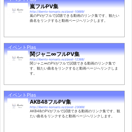
嵐フルPV集
http://ibento-konsato.xyz/post-10889/
嵐のPVがフルで試聴できる動画のリンク集です、観たい
曲名をリンクすると動画ページへリンクします。
イベントPlas
関ジャニ∞フルPV集
http://ibento-konsato.xyz/post-12368/
関ジャニ∞のPVがフルで試聴できる動画のリンク集で
す、観たい曲名をリンクすると動画ページへリンクしま
す。
イベントPlas
AKB48フルPV集
http://ibento-konsato.xyz/post-23069/
AKB48のPVがフルで試聴できる動画のリンク集です、観
たい曲名をリンクすると動画ページへリンクします。