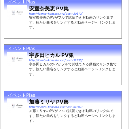
イベントPlas
安室奈美恵 PV集
http://ibento-konsato.xyz/post-30510/
安室奈美恵のPVがフルで試聴できる動画のリンク集で
す、観たい曲名をリンクすると動画ページへリンクしま
す。
イベントPlas
宇多田ヒカル PV集
http://ibento-konsato.xyz/post-31235/
宇多田ヒカルのPVがフルで試聴できる動画のリンク集で
す、観たい曲名をリンクすると動画ページへリンクしま
す。
イベントPlas
加藤ミリヤ PV集
http://ibento-konsato.xyz/post-31287/
加藤ミリヤのPVがフルで試聴できる動画のリンク集で
す、観たい曲名をリンクすると動画ページへリンクしま
す。