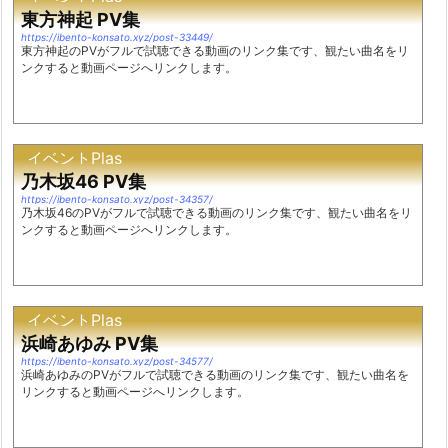
東方神起 PV集
https://ibento-konsato.xyz/post-33449/
東方神起のPVがフルで試聴できる動画のリンク集です、観たい曲名をリ
ンクすると動画ページへリンクします。
イベントPlas
乃木坂46 PV集
https://ibento-konsato.xyz/post-34357/
乃木坂46のPVがフルで試聴できる動画のリンク集です、観たい曲名をリ
ンクすると動画ページへリンクします。
イベントPlas
浜崎あゆみ PV集
https://ibento-konsato.xyz/post-34577/
浜崎あゆみのPVがフルで試聴できる動画のリンク集です、観たい曲名を
リンクすると動画ページへリンクします。