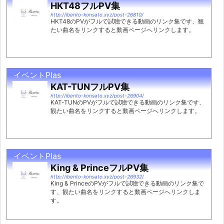
HKT48フルPV集
http://ibento-konsato.xyz/post-26810/
HKT48のPVがフルで試聴できる動画のリンク集です、観
たい曲名をリンクすると動画ページへリンクします。
イベントPlas
KAT-TUNフルPV集
http://ibento-konsato.xyz/post-26904/
KAT-TUNのPVがフルで試聴できる動画のリンク集です、
観たい曲名をリンクすると動画ページへリンクします。
イベントPlas
King & PrinceフルPV集
http://ibento-konsato.xyz/post-26932/
King & PrinceのPVがフルで試聴できる動画のリンク集で
す、観たい曲名をリンクすると動画ページへリンクしま
す。