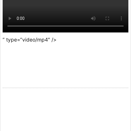
” type=”video/mp4″ />