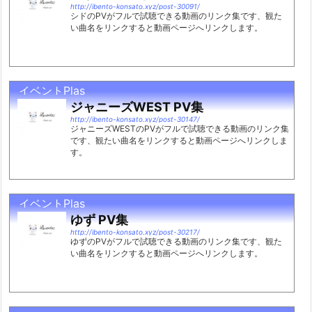
http://ibento-konsato.xyz/post-30091/
シドのPVがフルで試聴できる動画のリンク集です、観た
い曲名をリンクすると動画ページへリンクします。
イベントPlas
ジャニーズWEST PV集
http://ibento-konsato.xyz/post-30147/
ジャニーズWESTのPVがフルで試聴できる動画のリンク集
です、観たい曲名をリンクすると動画ページへリンクしま
す。
イベントPlas
ゆず PV集
http://ibento-konsato.xyz/post-30217/
ゆずのPVがフルで試聴できる動画のリンク集です、観た
い曲名をリンクすると動画ページへリンクします。