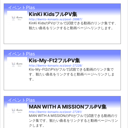
イベントPlas
KinKi KidsフルPV集
http://ibento-konsato.xyz/post-26987/
KinKi KidsのPVがフルで試聴できる動画のリンク集です、
観たい曲名をリンクすると動画ページへリンクします。
イベントPlas
Kis-My-Ft2フルPV集
http://ibento-konsato.xyz/post-27228/
Kis-My-Ft2のPVがフルで試聴できる動画のリンク集で
す、観たい曲名をリンクすると動画ページへリンクしま
す。
イベントPlas
MAN WITH A MISSIONフルPV集
http://ibento-konsato.xyz/post-27281/
MAN WITH A MISSIONのPVがフルで試聴できる動画のリ
ンク集です、観たい曲名をリンクすると動画ページへリン
クします。