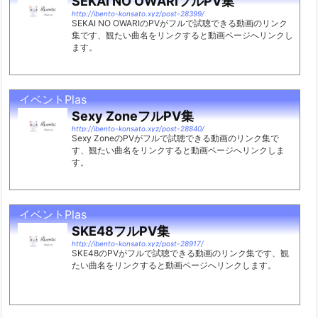
SEKAI NO OWARIフルPV集
http://ibento-konsato.xyz/post-28399/
SEKAI NO OWARIのPVがフルで試聴できる動画のリンク
集です、観たい曲名をリンクすると動画ページへリンクし
ます。
イベントPlas
Sexy ZoneフルPV集
http://ibento-konsato.xyz/post-28840/
Sexy ZoneのPVがフルで試聴できる動画のリンク集で
す、観たい曲名をリンクすると動画ページへリンクしま
す。
イベントPlas
SKE48フルPV集
http://ibento-konsato.xyz/post-28917/
SKE48のPVがフルで試聴できる動画のリンク集です、観
たい曲名をリンクすると動画ページへリンクします。