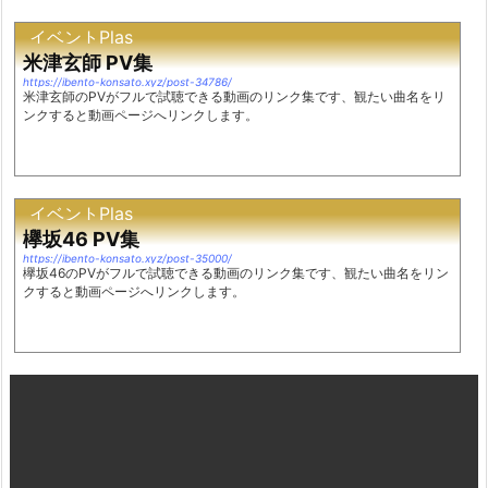
イベントPlas
米津玄師 PV集
https://ibento-konsato.xyz/post-34786/
米津玄師のPVがフルで試聴できる動画のリンク集です、観たい曲名をリ
ンクすると動画ページへリンクします。
イベントPlas
欅坂46 PV集
https://ibento-konsato.xyz/post-35000/
欅坂46のPVがフルで試聴できる動画のリンク集です、観たい曲名をリン
クすると動画ページへリンクします。