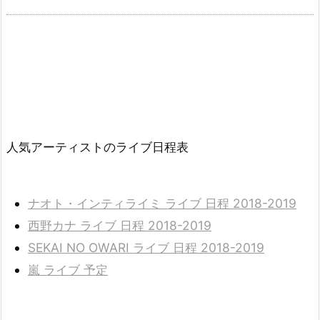
人気アーティストのライブ日程表
ナオト・インティライミ ライブ 日程 2018-2019
西野カナ ライブ 日程 2018-2019
SEKAI NO OWARI ライブ 日程 2018-2019
嵐 ライブ 予定