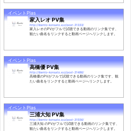
イベントPlas
家入レオ PV集
http://ibento-konsato.xyz/post-31333/
家入レオのPVがフルで試聴できる動画のリンク集です、
観たい曲名をリンクすると動画ページへリンクします。
イベントPlas
高橋優 PV集
http://ibento-konsato.xyz/post-31486/
高橋優のPVがフルで試聴できる動画のリンク集です、観
たい曲名をリンクすると動画ページへリンクします。
イベントPlas
三浦大知 PV集
http://ibento-konsato.xyz/post-31556/
三浦大知 のPVがフルで試聴できる動画のリンク集です、
観たい曲名をリンクすると動画ページへリンクします。