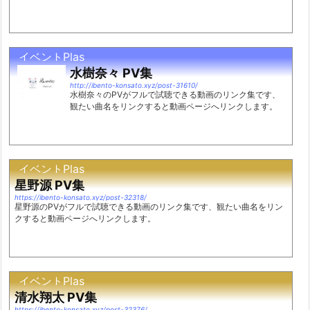
イベントPlas
水樹奈々 PV集
http://ibento-konsato.xyz/post-31610/
水樹奈々のPVがフルで試聴できる動画のリンク集です、
観たい曲名をリンクすると動画ページへリンクします。
イベントPlas
星野源 PV集
https://ibento-konsato.xyz/post-32318/
星野源のPVがフルで試聴できる動画のリンク集です、観たい曲名をリン
クすると動画ページへリンクします。
イベントPlas
清水翔太 PV集
https://ibento-konsato.xyz/post-32376/