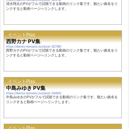
清水翔太のPVがフルで試聴できる動画のリンク集です、観たい曲名をリ
ンクすると動画ページへリンクします。
イベントPlas
西野カナ PV集
https://ibento-konsato.xyz/post-32799/
西野カナのPVがフルで試聴できる動画のリンク集です、観たい曲名をリ
ンクすると動画ページへリンクします。
イベントPlas
中島みゆき PV集
https://ibento-konsato.xyz/post-33400/
中島みゆきのPVがフルで試聴できる動画のリンク集です、観たい曲名を
リンクすると動画ページへリンクします。
イベントPlas