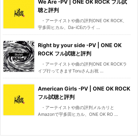
We Are -PV | ONE OK ROCK フル試
聴と評判
・アーテイストや曲の評判ONE OK ROCK、
宇多田ヒカル、Da-iCEのライ ...
Right by your side -PV | ONE OK
ROCK フル試聴と評判
・アーテイストや曲の評判ONE OK ROCKラ
イブ行ってきますToruさんお祝 ...
American Girls -PV | ONE OK ROCK
フル試聴と評判
・アーテイストや曲の評判メルカリと
Amazonで宇多田ヒカル、ONE OK RO ...