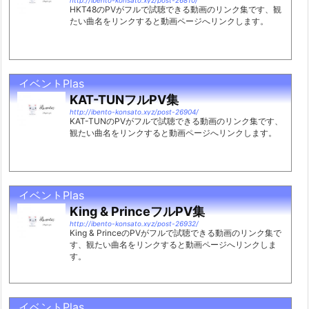
HKT48のPVがフルで試聴できる動画のリンク集です、観
たい曲名をリンクすると動画ページへリンクします。
イベントPlas
KAT-TUNフルPV集
http://ibento-konsato.xyz/post-26904/
KAT-TUNのPVがフルで試聴できる動画のリンク集です、
観たい曲名をリンクすると動画ページへリンクします。
イベントPlas
King & PrinceフルPV集
http://ibento-konsato.xyz/post-26932/
King & PrinceのPVがフルで試聴できる動画のリンク集で
す、観たい曲名をリンクすると動画ページへリンクしま
す。
イベントPlas