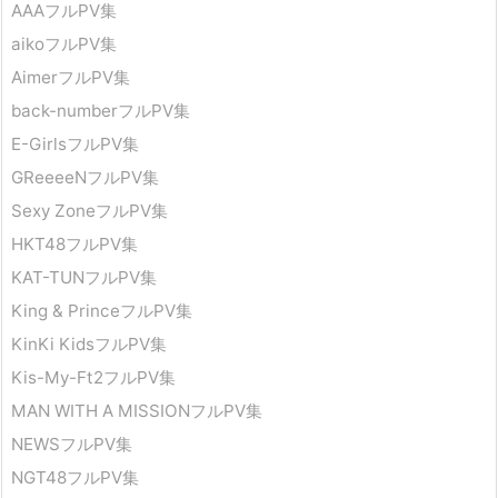
AAAフルPV集
aikoフルPV集
AimerフルPV集
back-numberフルPV集
E-GirlsフルPV集
GReeeeNフルPV集
Sexy ZoneフルPV集
HKT48フルPV集
KAT-TUNフルPV集
King & PrinceフルPV集
KinKi KidsフルPV集
Kis-My-Ft2フルPV集
MAN WITH A MISSIONフルPV集
NEWSフルPV集
NGT48フルPV集