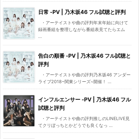
日常 -PV | 乃木坂46 フル試聴と評判
・アーテイストや曲の評判年末年始に向けて
録画番組を整理しながら番組表見てたらエム
...
告白の順番 -PV | 乃木坂46 フル試聴と
評判
・アーテイストや曲の評判乃木坂46 アンダー
ライブ2018~関東シリーズ~開催！ ...
インフルエンサー -PV | 乃木坂46 フル
試聴と評判
・アーテイストや曲の評判推しのLINELIVE見
てクリぼっちとかどうでも良くなっ ...