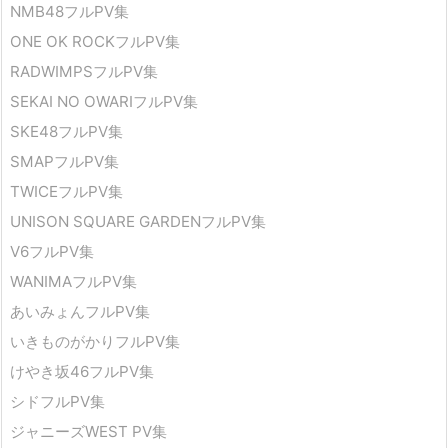
NMB48フルPV集
ONE OK ROCKフルPV集
RADWIMPSフルPV集
SEKAI NO OWARIフルPV集
SKE48フルPV集
SMAPフルPV集
TWICEフルPV集
UNISON SQUARE GARDENフルPV集
V6フルPV集
WANIMAフルPV集
あいみょんフルPV集
いきものがかりフルPV集
けやき坂46フルPV集
シドフルPV集
ジャニーズWEST PV集