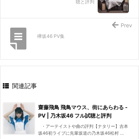
聴と評判
Prev
欅坂46 PV集
関連記事
齋藤飛鳥 飛鳥マウス、街にあらわる -
PV | 乃木坂46 フル試聴と評判
・アーテイストや曲の評判【ナタリー】吉本
坂46初ライブに先輩坂道の乃木坂46松村 ...