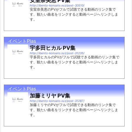
安室奈美恵 PV集
http://ibento-konsato.xyz/post-30510/
安室奈美恵のPVがフルで試聴できる動画のリンク集で
す、観たい曲名をリンクすると動画ページへリンクしま
す。
イベントPlas
宇多田ヒカル PV集
http://ibento-konsato.xyz/post-31235/
宇多田ヒカルのPVがフルで試聴できる動画のリンク集で
す、観たい曲名をリンクすると動画ページへリンクしま
す。
イベントPlas
加藤ミリヤ PV集
http://ibento-konsato.xyz/post-31287/
加藤ミリヤのPVがフルで試聴できる動画のリンク集で
す、観たい曲名をリンクすると動画ページへリンクしま
す。