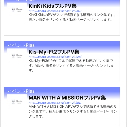
KinKi KidsフルPV集
http://ibento-konsato.xyz/post-26987/
KinKi KidsのPVがフルで試聴できる動画のリンク集です、
観たい曲名をリンクすると動画ページへリンクします。
イベントPlas
Kis-My-Ft2フルPV集
http://ibento-konsato.xyz/post-27228/
Kis-My-Ft2のPVがフルで試聴できる動画のリンク集で
す、観たい曲名をリンクすると動画ページへリンクしま
す。
イベントPlas
MAN WITH A MISSIONフルPV集
http://ibento-konsato.xyz/post-27281/
MAN WITH A MISSIONのPVがフルで試聴できる動画のリ
ンク集です、観たい曲名をリンクすると動画ページへリン
クします。