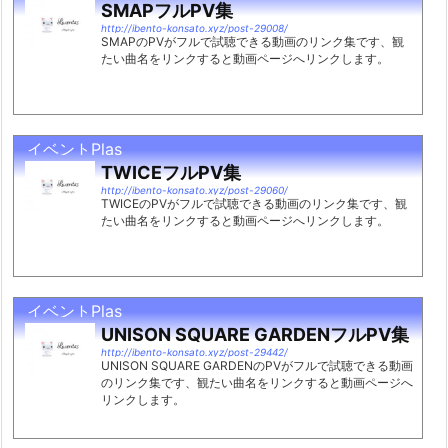
SMAPフルPV集
http://ibento-konsato.xyz/post-29008/
SMAPのPVがフルで試聴できる動画のリンク集です、観
たい曲名をリンクすると動画ページへリンクします。
イベントPlas
TWICEフルPV集
http://ibento-konsato.xyz/post-29060/
TWICEのPVがフルで試聴できる動画のリンク集です、観
たい曲名をリンクすると動画ページへリンクします。
イベントPlas
UNISON SQUARE GARDENフルPV集
http://ibento-konsato.xyz/post-29442/
UNISON SQUARE GARDENのPVがフルで試聴できる動画
のリンク集です、観たい曲名をリンクすると動画ページへ
リンクします。