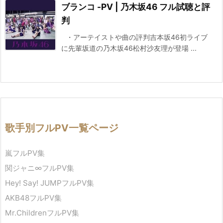
ブランコ -PV | 乃木坂46 フル試聴と評
判
・アーテイストや曲の評判吉本坂46初ライブ
に先輩坂道の乃木坂46松村沙友理が登場 ...
歌手別フルPV一覧ページ
嵐フルPV集
関ジャニ∞フルPV集
Hey! Say! JUMPフルPV集
AKB48フルPV集
Mr.ChildrenフルPV集