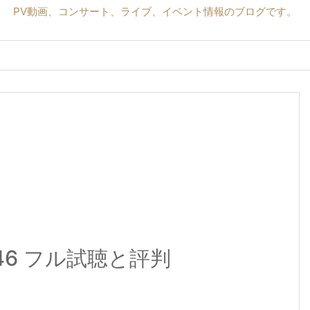
PV動画、コンサート、ライブ、イベント情報のブログです。
坂46 フル試聴と評判