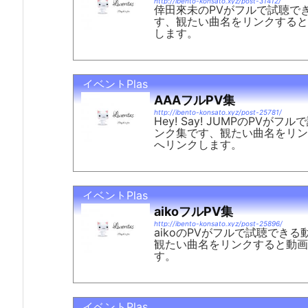
http://ibento-konsato.xyz/post-31412/
倖田來未のPVがフルで試聴で
す、観たい曲名をリンクすると
します。
イベントPlas
AAAフルPV集
http://ibento-konsato.xyz/post-25781/
Hey! Say! JUMPのPVが
ンク集です、観たい曲名をリン
へリンクします。
イベントPlas
aikoフルPV集
http://ibento-konsato.xyz/post-25896/
aikoのPVがフルで試聴でき
観たい曲名をリンクすると動画
す。
イベントPlas