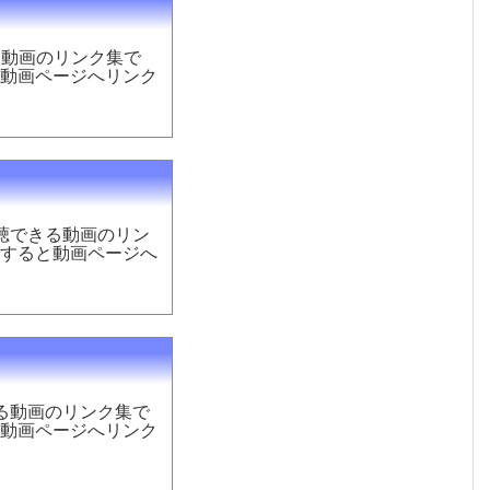
きる動画のリンク集で
動画ページへリンク
で試聴できる動画のリン
すると動画ページへ
できる動画のリンク集で
動画ページへリンク