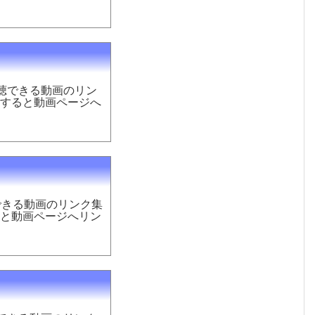
ルで試聴できる動画のリン
すると動画ページへ
試聴できる動画のリンク集
と動画ページへリン