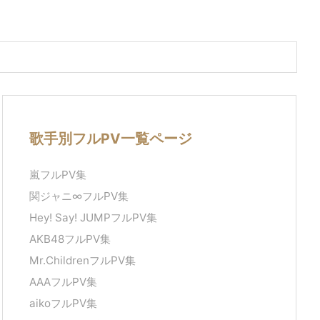
歌手別フルPV一覧ページ
嵐フルPV集
関ジャニ∞フルPV集
Hey! Say! JUMPフルPV集
AKB48フルPV集
Mr.ChildrenフルPV集
AAAフルPV集
aikoフルPV集