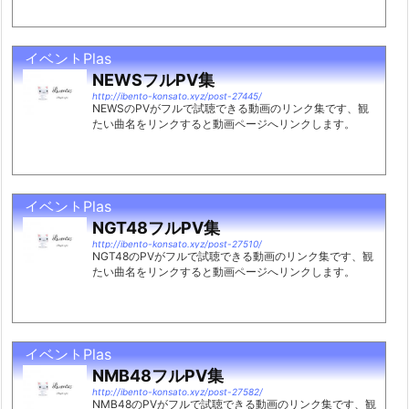
イベントPlas
NEWSフルPV集
http://ibento-konsato.xyz/post-27445/
NEWSのPVがフルで試聴できる動画のリンク集です、観
たい曲名をリンクすると動画ページへリンクします。
イベントPlas
NGT48フルPV集
http://ibento-konsato.xyz/post-27510/
NGT48のPVがフルで試聴できる動画のリンク集です、観
たい曲名をリンクすると動画ページへリンクします。
イベントPlas
NMB48フルPV集
http://ibento-konsato.xyz/post-27582/
NMB48のPVがフルで試聴できる動画のリンク集です、観