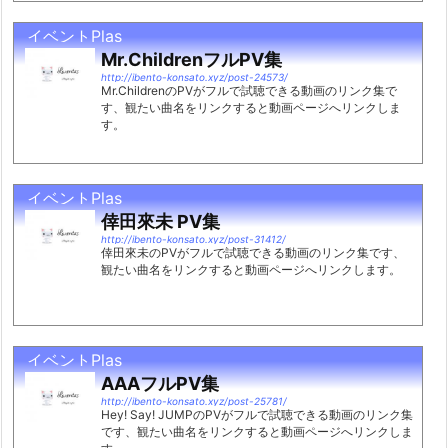
イベントPlas
Mr.ChildrenフルPV集
http://ibento-konsato.xyz/post-24573/
Mr.ChildrenのPVがフルで試聴できる動画のリンク集で
す、観たい曲名をリンクすると動画ページへリンクしま
す。
イベントPlas
倖田來未 PV集
http://ibento-konsato.xyz/post-31412/
倖田來未のPVがフルで試聴できる動画のリンク集です、
観たい曲名をリンクすると動画ページへリンクします。
イベントPlas
AAAフルPV集
http://ibento-konsato.xyz/post-25781/
Hey! Say! JUMPのPVがフルで試聴できる動画のリンク集
です、観たい曲名をリンクすると動画ページへリンクしま