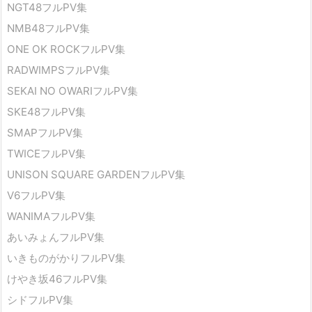
NGT48フルPV集
NMB48フルPV集
ONE OK ROCKフルPV集
RADWIMPSフルPV集
SEKAI NO OWARIフルPV集
SKE48フルPV集
SMAPフルPV集
TWICEフルPV集
UNISON SQUARE GARDENフルPV集
V6フルPV集
WANIMAフルPV集
あいみょんフルPV集
いきものがかりフルPV集
けやき坂46フルPV集
シドフルPV集