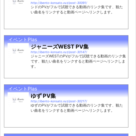
http://ibento-konsato.xyz/post-30091/
シドのPVがフルで試聴できる動画のリンク集です、観た
い曲名をリンクすると動画ページへリンクします。
イベントPlas
ジャニーズWEST PV集
http://ibento-konsato.xyz/post-30147/
ジャニーズWESTのPVがフルで試聴できる動画のリンク集
です、観たい曲名をリンクすると動画ページへリンクしま
す。
イベントPlas
ゆず PV集
http://ibento-konsato.xyz/post-30217/
ゆずのPVがフルで試聴できる動画のリンク集です、観た
い曲名をリンクすると動画ページへリンクします。