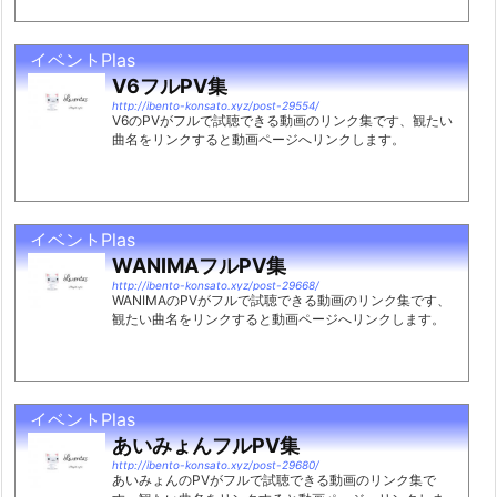
イベントPlas
V6フルPV集
http://ibento-konsato.xyz/post-29554/
V6のPVがフルで試聴できる動画のリンク集です、観たい
曲名をリンクすると動画ページへリンクします。
イベントPlas
WANIMAフルPV集
http://ibento-konsato.xyz/post-29668/
WANIMAのPVがフルで試聴できる動画のリンク集です、
観たい曲名をリンクすると動画ページへリンクします。
イベントPlas
あいみょんフルPV集
http://ibento-konsato.xyz/post-29680/
あいみょんのPVがフルで試聴できる動画のリンク集で