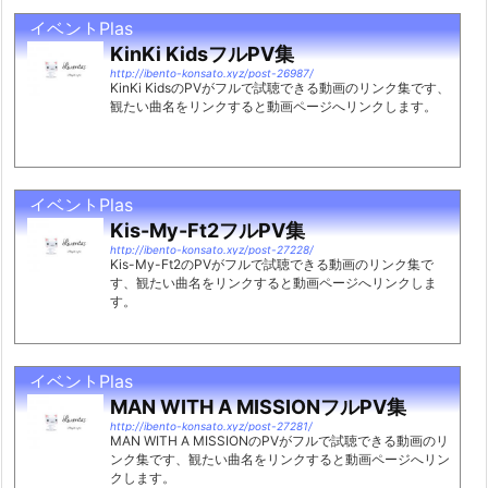
イベントPlas
KinKi KidsフルPV集
http://ibento-konsato.xyz/post-26987/
KinKi KidsのPVがフルで試聴できる動画のリンク集です、
観たい曲名をリンクすると動画ページへリンクします。
イベントPlas
Kis-My-Ft2フルPV集
http://ibento-konsato.xyz/post-27228/
Kis-My-Ft2のPVがフルで試聴できる動画のリンク集で
す、観たい曲名をリンクすると動画ページへリンクしま
す。
イベントPlas
MAN WITH A MISSIONフルPV集
http://ibento-konsato.xyz/post-27281/
MAN WITH A MISSIONのPVがフルで試聴できる動画のリ
ンク集です、観たい曲名をリンクすると動画ページへリン
クします。