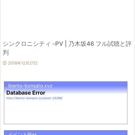
シンクロニシティ -PV | 乃木坂46 フル試聴と評
判
2018年12月27日
ibento-konsato.xyz
Database Error
http://ibento-konsato.xyz/post-25398/
イベントPlas