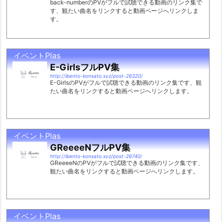
back-numberのPVがフルで試聴できる動画のリンク集で
す、観たい曲名をリンクすると動画ページへリンクしま
す。
イベントPlas
E-GirlsフルPV集
http://ibento-konsato.xyz/post-26320/
E-GirlsのPVがフルで試聴できる動画のリンク集です、観
たい曲名をリンクすると動画ページへリンクします。
イベントPlas
GReeeeNフルPV集
http://ibento-konsato.xyz/post-26740/
GReeeeNのPVがフルで試聴できる動画のリンク集です、
観たい曲名をリンクすると動画ページへリンクします。
イベントPlas