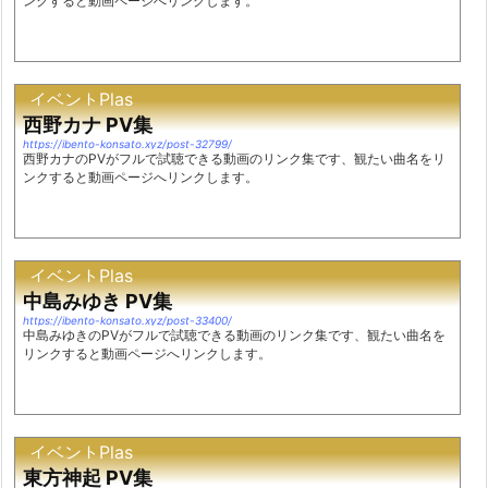
ンクすると動画ページへリンクします。
イベントPlas
西野カナ PV集
https://ibento-konsato.xyz/post-32799/
西野カナのPVがフルで試聴できる動画のリンク集です、観たい曲名をリ
ンクすると動画ページへリンクします。
イベントPlas
中島みゆき PV集
https://ibento-konsato.xyz/post-33400/
中島みゆきのPVがフルで試聴できる動画のリンク集です、観たい曲名を
リンクすると動画ページへリンクします。
イベントPlas
東方神起 PV集