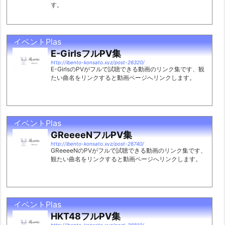
す。
イベントPlas
E-GirlsフルPV集
http://ibento-konsato.xyz/post-26320/
E-GirlsのPVがフルで試聴できる動画のリンク集です、観
たい曲名をリンクすると動画ページへリンクします。
イベントPlas
GReeeeNフルPV集
http://ibento-konsato.xyz/post-26740/
GReeeeNのPVがフルで試聴できる動画のリンク集です、
観たい曲名をリンクすると動画ページへリンクします。
イベントPlas
HKT48フルPV集
http://ibento-konsato.xyz/post-26810/