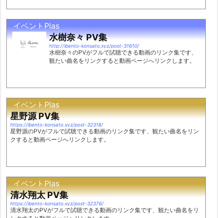
イベントPlas
水樹奈々 PV集
http://ibento-konsato.xyz/post-31610/
水樹奈々のPVがフルで試聴できる動画のリンク集です、
観たい曲名をリンクすると動画ページへリンクします。
イベントPlas
星野源 PV集
https://ibento-konsato.xyz/post-32318/
星野源のPVがフルで試聴できる動画のリンク集です、観たい曲名をリン
クすると動画ページへリンクします。
イベントPlas
清水翔太 PV集
https://ibento-konsato.xyz/post-32376/
清水翔太のPVがフルで試聴できる動画のリンク集です、観たい曲名をリ