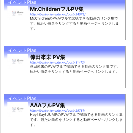
イベントPlas
Mr.ChildrenフルPV集
http://ibento-konsato.xyz/post-24573/
Mr.ChildrenのPVがフルで試聴できる動画のリンク集で
す、観たい曲名をリンクすると動画ページへリンクしま
す。
イベントPlas
倖田來未 PV集
http://ibento-konsato.xyz/post-31412/
倖田來未のPVがフルで試聴できる動画のリンク集です、
観たい曲名をリンクすると動画ページへリンクします。
イベントPlas
AAAフルPV集
http://ibento-konsato.xyz/post-25781/
Hey! Say! JUMPのPVがフルで試聴できる動画のリンク集
です、観たい曲名をリンクすると動画ページへリンクしま
す。