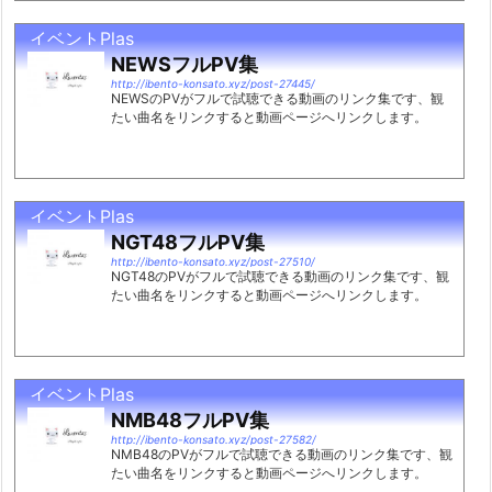
イベントPlas
NEWSフルPV集
http://ibento-konsato.xyz/post-27445/
NEWSのPVがフルで試聴できる動画のリンク集です、観
たい曲名をリンクすると動画ページへリンクします。
イベントPlas
NGT48フルPV集
http://ibento-konsato.xyz/post-27510/
NGT48のPVがフルで試聴できる動画のリンク集です、観
たい曲名をリンクすると動画ページへリンクします。
イベントPlas
NMB48フルPV集
http://ibento-konsato.xyz/post-27582/
NMB48のPVがフルで試聴できる動画のリンク集です、観
たい曲名をリンクすると動画ページへリンクします。