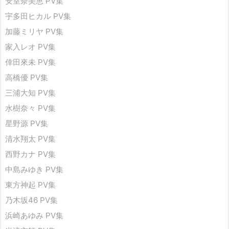
安室奈美恵 PV集
宇多田ヒカル PV集
加藤ミリヤ PV集
家入レオ PV集
倖田來未 PV集
高橋優 PV集
三浦大知 PV集
水樹奈々 PV集
星野源 PV集
清水翔太 PV集
西野カナ PV集
中島みゆき PV集
東方神起 PV集
乃木坂46 PV集
浜崎あゆみ PV集