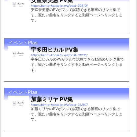
安室奈美恵 PV集
http://ibento-konsato.xyz/post-30510/
安室奈美恵のPVがフルで試聴できる動画のリンク集で
す、観たい曲名をリンクすると動画ページへリンクしま
す。
イベントPlas
宇多田ヒカル PV集
http://ibento-konsato.xyz/post-31235/
宇多田ヒカルのPVがフルで試聴できる動画のリンク集で
す、観たい曲名をリンクすると動画ページへリンクしま
す。
イベントPlas
加藤ミリヤ PV集
http://ibento-konsato.xyz/post-31287/
加藤ミリヤのPVがフルで試聴できる動画のリンク集で
す、観たい曲名をリンクすると動画ページへリンクしま
す。