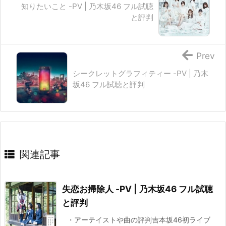
知りたいこと -PV | 乃木坂46 フル試聴
と評判
Prev
シークレットグラフィティー -PV | 乃木
坂46 フル試聴と評判
関連記事
失恋お掃除人 -PV | 乃木坂46 フル試聴
と評判
・アーテイストや曲の評判吉本坂46初ライブ