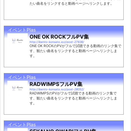
たい曲名をリンクすると動画ページへリンクします。
イベントPlas
ONE OK ROCKフルPV集
http://ibento-konsato.xyz/post-27636/
ONE OK ROCKのPVがフルで試聴できる動画のリンク集で
す、観たい曲名をリンクすると動画ページへリンクしま
す。
イベントPlas
RADWIMPSフルPV集
http://ibento-konsato.xyz/post-28052/
RADWIMPSのPVがフルで試聴できる動画のリンク集で
す、観たい曲名をリンクすると動画ページへリンクしま
す。
イベントPlas