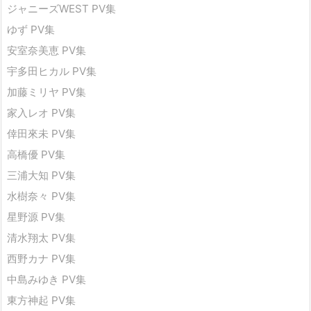
ジャニーズWEST PV集
ゆず PV集
安室奈美恵 PV集
宇多田ヒカル PV集
加藤ミリヤ PV集
家入レオ PV集
倖田來未 PV集
高橋優 PV集
三浦大知 PV集
水樹奈々 PV集
星野源 PV集
清水翔太 PV集
西野カナ PV集
中島みゆき PV集
東方神起 PV集