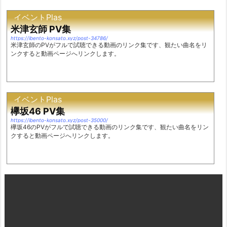
イベントPlas
米津玄師 PV集
https://ibento-konsato.xyz/post-34786/
米津玄師のPVがフルで試聴できる動画のリンク集です、観たい曲名をリ
ンクすると動画ページへリンクします。
イベントPlas
欅坂46 PV集
https://ibento-konsato.xyz/post-35000/
欅坂46のPVがフルで試聴できる動画のリンク集です、観たい曲名をリン
クすると動画ページへリンクします。