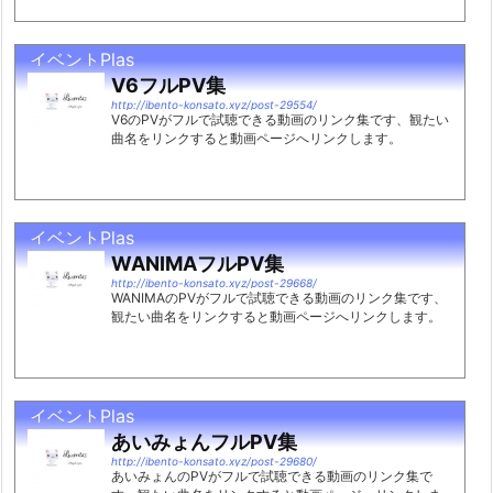
イベントPlas
V6フルPV集
http://ibento-konsato.xyz/post-29554/
V6のPVがフルで試聴できる動画のリンク集です、観たい
曲名をリンクすると動画ページへリンクします。
イベントPlas
WANIMAフルPV集
http://ibento-konsato.xyz/post-29668/
WANIMAのPVがフルで試聴できる動画のリンク集です、
観たい曲名をリンクすると動画ページへリンクします。
イベントPlas
あいみょんフルPV集
http://ibento-konsato.xyz/post-29680/
あいみょんのPVがフルで試聴できる動画のリンク集で