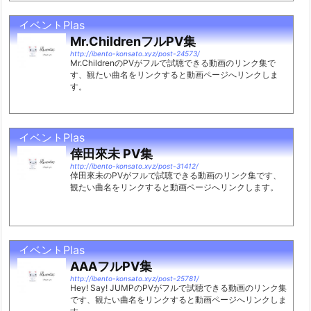
イベントPlas
Mr.ChildrenフルPV集
http://ibento-konsato.xyz/post-24573/
Mr.ChildrenのPVがフルで試聴できる動画のリンク集で
す、観たい曲名をリンクすると動画ページへリンクしま
す。
イベントPlas
倖田來未 PV集
http://ibento-konsato.xyz/post-31412/
倖田來未のPVがフルで試聴できる動画のリンク集です、
観たい曲名をリンクすると動画ページへリンクします。
イベントPlas
AAAフルPV集
http://ibento-konsato.xyz/post-25781/
Hey! Say! JUMPのPVがフルで試聴できる動画のリンク集
です、観たい曲名をリンクすると動画ページへリンクしま