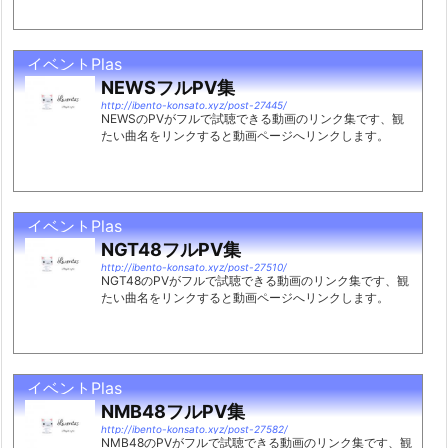
イベントPlas
NEWSフルPV集
http://ibento-konsato.xyz/post-27445/
NEWSのPVがフルで試聴できる動画のリンク集です、観
たい曲名をリンクすると動画ページへリンクします。
イベントPlas
NGT48フルPV集
http://ibento-konsato.xyz/post-27510/
NGT48のPVがフルで試聴できる動画のリンク集です、観
たい曲名をリンクすると動画ページへリンクします。
イベントPlas
NMB48フルPV集
http://ibento-konsato.xyz/post-27582/
NMB48のPVがフルで試聴できる動画のリンク集です、観