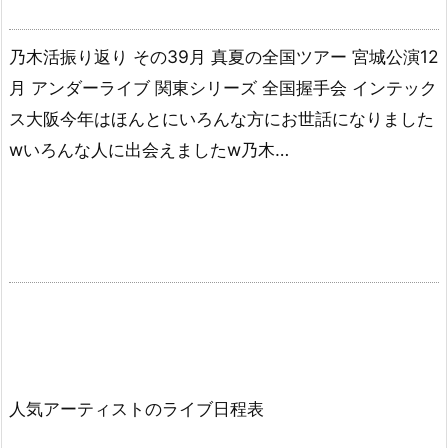
乃木活振り返り その39月 真夏の全国ツアー 宮城公演12
月 アンダーライブ 関東シリーズ 全国握手会 インテック
ス大阪今年はほんとにいろんな方にお世話になりました
wいろんな人に出会えましたw乃木…
人気アーティストのライブ日程表