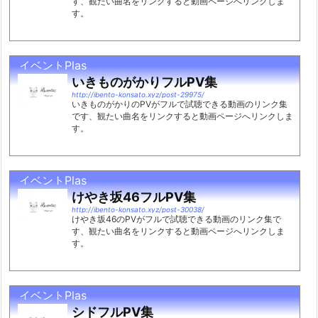
す、観たい曲名をリンクすると動画ページへリンクしま
す。
イベントPlas
いきものがかりフルPV集
http://ibento-konsato.xyz/post-29975/
いきものがかりのPVがフルで試聴できる動画のリンク集
です、観たい曲名をリンクすると動画ページへリンクしま
す。
イベントPlas
けやき坂46フルPV集
http://ibento-konsato.xyz/post-30038/
けやき坂46のPVがフルで試聴できる動画のリンク集で
す、観たい曲名をリンクすると動画ページへリンクしま
す。
イベントPlas
シドフルPV集