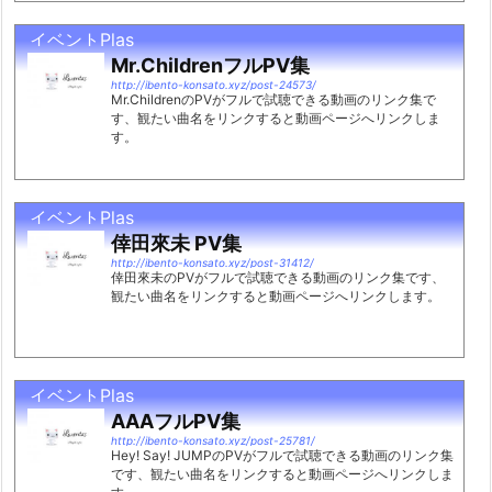
イベントPlas
Mr.ChildrenフルPV集
http://ibento-konsato.xyz/post-24573/
Mr.ChildrenのPVがフルで試聴できる動画のリンク集で
す、観たい曲名をリンクすると動画ページへリンクしま
す。
イベントPlas
倖田來未 PV集
http://ibento-konsato.xyz/post-31412/
倖田來未のPVがフルで試聴できる動画のリンク集です、
観たい曲名をリンクすると動画ページへリンクします。
イベントPlas
AAAフルPV集
http://ibento-konsato.xyz/post-25781/
Hey! Say! JUMPのPVがフルで試聴できる動画のリンク集
です、観たい曲名をリンクすると動画ページへリンクしま