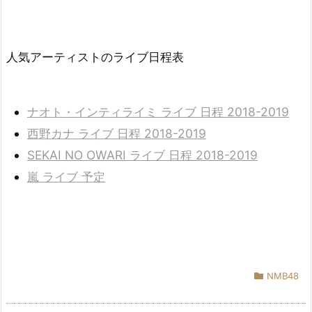
人気アーティストのライブ日程表
ナオト・インティライミ ライブ 日程 2018-2019
西野カナ ライブ 日程 2018-2019
SEKAI NO OWARI ライブ 日程 2018-2019
嵐 ライブ 予定
NMB48