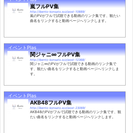
嵐フルPV集
http://ibento-konsato.xyz/post-10889/
嵐のPVがフルで試聴できる動画のリンク集です、観たい
曲名をリンクすると動画ページへリンクします。
イベントPlas
関ジャニ∞フルPV集
http://ibento-konsato.xyz/post-12368/
関ジャニ∞のPVがフルで試聴できる動画のリンク集で
す、観たい曲名をリンクすると動画ページへリンクしま
す。
イベントPlas
AKB48フルPV集
http://ibento-konsato.xyz/post-23069/
AKB48のPVがフルで試聴できる動画のリンク集です、観
たい曲名をリンクすると動画ページへリンクします。