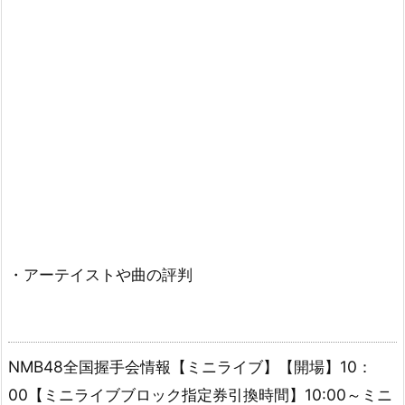
・アーテイストや曲の評判
NMB48全国握手会情報【ミニライブ】【開場】10：
00【ミニライブブロック指定券引換時間】10:00～ミニ