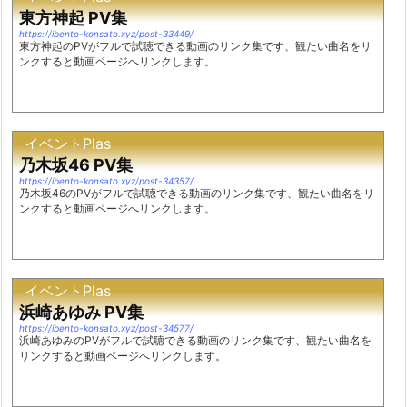
東方神起 PV集
https://ibento-konsato.xyz/post-33449/
東方神起のPVがフルで試聴できる動画のリンク集です、観たい曲名をリ
ンクすると動画ページへリンクします。
イベントPlas
乃木坂46 PV集
https://ibento-konsato.xyz/post-34357/
乃木坂46のPVがフルで試聴できる動画のリンク集です、観たい曲名をリ
ンクすると動画ページへリンクします。
イベントPlas
浜崎あゆみ PV集
https://ibento-konsato.xyz/post-34577/
浜崎あゆみのPVがフルで試聴できる動画のリンク集です、観たい曲名を
リンクすると動画ページへリンクします。