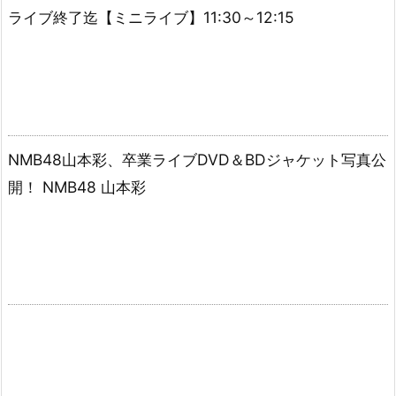
ライブ終了迄【ミニライブ】11:30～12:15
NMB48山本彩、卒業ライブDVD＆BDジャケット写真公
開！ NMB48 山本彩