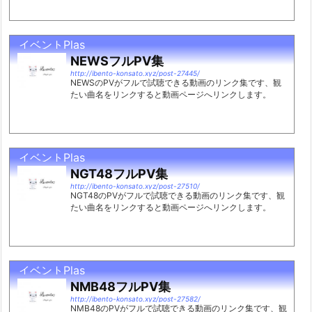
イベントPlas
NEWSフルPV集
http://ibento-konsato.xyz/post-27445/
NEWSのPVがフルで試聴できる動画のリンク集です、観
たい曲名をリンクすると動画ページへリンクします。
イベントPlas
NGT48フルPV集
http://ibento-konsato.xyz/post-27510/
NGT48のPVがフルで試聴できる動画のリンク集です、観
たい曲名をリンクすると動画ページへリンクします。
イベントPlas
NMB48フルPV集
http://ibento-konsato.xyz/post-27582/
NMB48のPVがフルで試聴できる動画のリンク集です、観