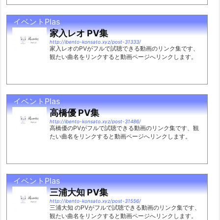
イベントPlas
家入レオ PV集
http://ibento-konsato.xyz/post-31333/
家入レオのPVがフルで試聴できる動画のリンク集です、
観たい曲名をリンクすると動画ページへリンクします。
イベントPlas
高橋優 PV集
http://ibento-konsato.xyz/post-31486/
高橋優のPVがフルで試聴できる動画のリンク集です、観
たい曲名をリンクすると動画ページへリンクします。
イベントPlas
三浦大知 PV集
http://ibento-konsato.xyz/post-31556/
三浦大知 のPVがフルで試聴できる動画のリンク集です、
観たい曲名をリンクすると動画ページへリンクします。