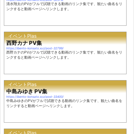
清水翔太のPVがフルで試聴できる動画のリンク集です、観たい曲名をリ
ンクすると動画ページへリンクします。
イベントPlas
西野カナ PV集
https://ibento-konsato.xyz/post-32799/
西野カナのPVがフルで試聴できる動画のリンク集です、観たい曲名をリ
ンクすると動画ページへリンクします。
イベントPlas
中島みゆき PV集
https://ibento-konsato.xyz/post-33400/
中島みゆきのPVがフルで試聴できる動画のリンク集です、観たい曲名を
リンクすると動画ページへリンクします。
イベントPlas