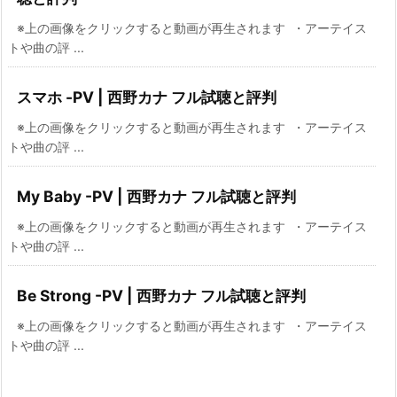
※上の画像をクリックすると動画が再生されます ・アーテイス
トや曲の評 ...
スマホ -PV | 西野カナ フル試聴と評判
※上の画像をクリックすると動画が再生されます ・アーテイス
トや曲の評 ...
My Baby -PV | 西野カナ フル試聴と評判
※上の画像をクリックすると動画が再生されます ・アーテイス
トや曲の評 ...
Be Strong -PV | 西野カナ フル試聴と評判
※上の画像をクリックすると動画が再生されます ・アーテイス
トや曲の評 ...