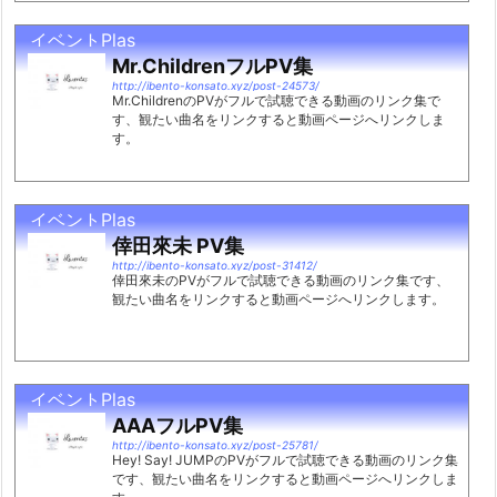
イベントPlas
Mr.ChildrenフルPV集
http://ibento-konsato.xyz/post-24573/
Mr.ChildrenのPVがフルで試聴できる動画のリンク集で
す、観たい曲名をリンクすると動画ページへリンクしま
す。
イベントPlas
倖田來未 PV集
http://ibento-konsato.xyz/post-31412/
倖田來未のPVがフルで試聴できる動画のリンク集です、
観たい曲名をリンクすると動画ページへリンクします。
イベントPlas
AAAフルPV集
http://ibento-konsato.xyz/post-25781/
Hey! Say! JUMPのPVがフルで試聴できる動画のリンク集
です、観たい曲名をリンクすると動画ページへリンクしま