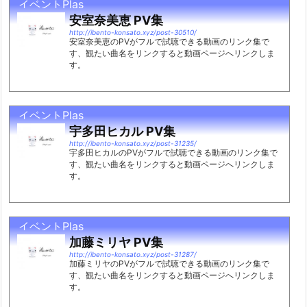
イベントPlas
安室奈美恵 PV集
http://ibento-konsato.xyz/post-30510/
安室奈美恵のPVがフルで試聴できる動画のリンク集で
す、観たい曲名をリンクすると動画ページへリンクしま
す。
イベントPlas
宇多田ヒカル PV集
http://ibento-konsato.xyz/post-31235/
宇多田ヒカルのPVがフルで試聴できる動画のリンク集で
す、観たい曲名をリンクすると動画ページへリンクしま
す。
イベントPlas
加藤ミリヤ PV集
http://ibento-konsato.xyz/post-31287/
加藤ミリヤのPVがフルで試聴できる動画のリンク集で
す、観たい曲名をリンクすると動画ページへリンクしま
す。