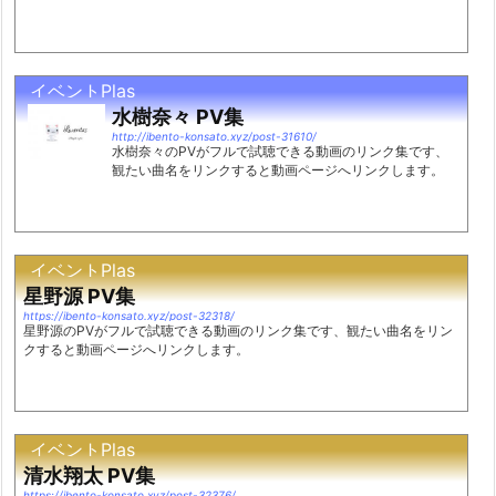
イベントPlas
水樹奈々 PV集
http://ibento-konsato.xyz/post-31610/
水樹奈々のPVがフルで試聴できる動画のリンク集です、
観たい曲名をリンクすると動画ページへリンクします。
イベントPlas
星野源 PV集
https://ibento-konsato.xyz/post-32318/
星野源のPVがフルで試聴できる動画のリンク集です、観たい曲名をリン
クすると動画ページへリンクします。
イベントPlas
清水翔太 PV集
https://ibento-konsato.xyz/post-32376/