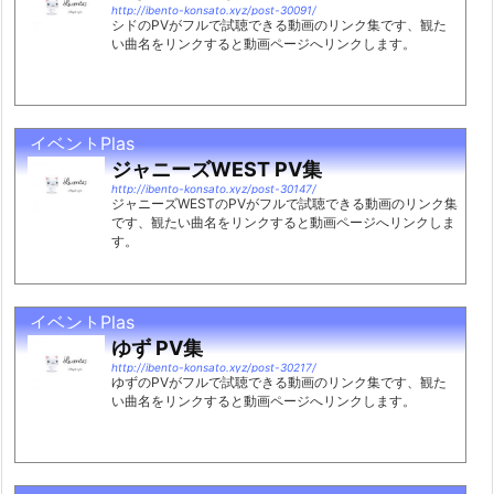
http://ibento-konsato.xyz/post-30091/
シドのPVがフルで試聴できる動画のリンク集です、観た
い曲名をリンクすると動画ページへリンクします。
イベントPlas
ジャニーズWEST PV集
http://ibento-konsato.xyz/post-30147/
ジャニーズWESTのPVがフルで試聴できる動画のリンク集
です、観たい曲名をリンクすると動画ページへリンクしま
す。
イベントPlas
ゆず PV集
http://ibento-konsato.xyz/post-30217/
ゆずのPVがフルで試聴できる動画のリンク集です、観た
い曲名をリンクすると動画ページへリンクします。