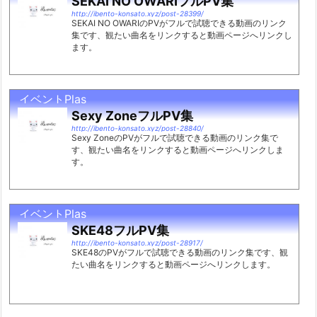
SEKAI NO OWARIフルPV集
http://ibento-konsato.xyz/post-28399/
SEKAI NO OWARIのPVがフルで試聴できる動画のリンク
集です、観たい曲名をリンクすると動画ページへリンクし
ます。
イベントPlas
Sexy ZoneフルPV集
http://ibento-konsato.xyz/post-28840/
Sexy ZoneのPVがフルで試聴できる動画のリンク集で
す、観たい曲名をリンクすると動画ページへリンクしま
す。
イベントPlas
SKE48フルPV集
http://ibento-konsato.xyz/post-28917/
SKE48のPVがフルで試聴できる動画のリンク集です、観
たい曲名をリンクすると動画ページへリンクします。