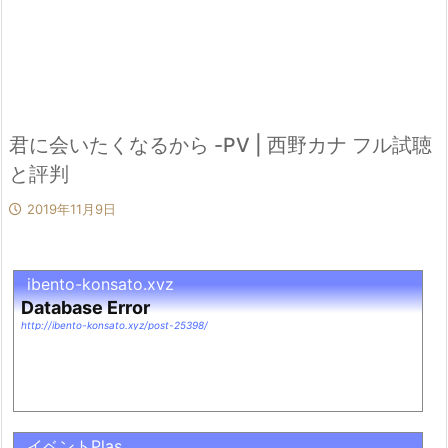
君に会いたくなるから -PV | 西野カナ フル試聴
と評判
2019年11月9日
ibento-konsato.xyz
Database Error
http://ibento-konsato.xyz/post-25398/
イベントPlas