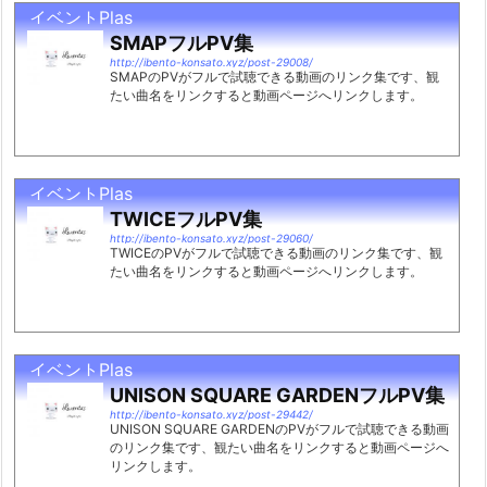
イベントPlas
SMAPフルPV集
http://ibento-konsato.xyz/post-29008/
SMAPのPVがフルで試聴できる動画のリンク集です、観
たい曲名をリンクすると動画ページへリンクします。
イベントPlas
TWICEフルPV集
http://ibento-konsato.xyz/post-29060/
TWICEのPVがフルで試聴できる動画のリンク集です、観
たい曲名をリンクすると動画ページへリンクします。
イベントPlas
UNISON SQUARE GARDENフルPV集
http://ibento-konsato.xyz/post-29442/
UNISON SQUARE GARDENのPVがフルで試聴できる動画
のリンク集です、観たい曲名をリンクすると動画ページへ
リンクします。