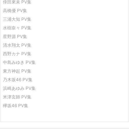
倖田來未 PV集
高橋優 PV集
三浦大知 PV集
水樹奈々 PV集
星野源 PV集
清水翔太 PV集
西野カナ PV集
中島みゆき PV集
東方神起 PV集
乃木坂46 PV集
浜崎あゆみ PV集
米津玄師 PV集
欅坂46 PV集