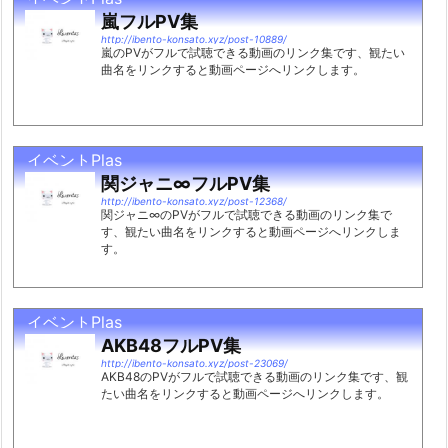
嵐フルPV集
http://ibento-konsato.xyz/post-10889/
嵐のPVがフルで試聴できる動画のリンク集です、観たい
曲名をリンクすると動画ページへリンクします。
イベントPlas
関ジャニ∞フルPV集
http://ibento-konsato.xyz/post-12368/
関ジャニ∞のPVがフルで試聴できる動画のリンク集で
す、観たい曲名をリンクすると動画ページへリンクしま
す。
イベントPlas
AKB48フルPV集
http://ibento-konsato.xyz/post-23069/
AKB48のPVがフルで試聴できる動画のリンク集です、観
たい曲名をリンクすると動画ページへリンクします。