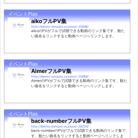
イベントPlas
aikoフルPV集
http://ibento-konsato.xyz/post-25896/
aikoのPVがフルで試聴できる動画のリンク集です、観た
い曲名をリンクすると動画ページへリンクします。
イベントPlas
AimerフルPV集
http://ibento-konsato.xyz/post-25989/
AimerのPVがフルで試聴できる動画のリンク集です、観た
い曲名をリンクすると動画ページへリンクします。
イベントPlas
back-numberフルPV集
http://ibento-konsato.xyz/post-26253/
back-numberのPVがフルで試聴できる動画のリンク集で
す、観たい曲名をリンクすると動画ページへリンクしま