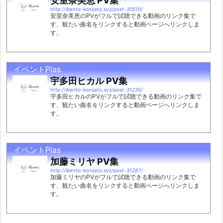
安室奈美恵 PV集
http://ibento-konsato.xyz/post-30510/
安室奈美恵のPVがフルで試聴できる動画のリンク集で
す、観たい曲名をリンクすると動画ページへリンクしま
す。
イベントPlas
宇多田ヒカル PV集
http://ibento-konsato.xyz/post-31235/
宇多田ヒカルのPVがフルで試聴できる動画のリンク集で
す、観たい曲名をリンクすると動画ページへリンクしま
す。
イベントPlas
加藤ミリヤ PV集
http://ibento-konsato.xyz/post-31287/
加藤ミリヤのPVがフルで試聴できる動画のリンク集で
す、観たい曲名をリンクすると動画ページへリンクしま
す。