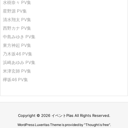
水樹奈々 PV集
星野源 PV集
清水翔太 PV集
西野カナ PV集
中島みゆき PV集
東方神起 PV集
乃木坂46 PV集
浜崎あゆみ PV集
米津玄師 PV集
欅坂46 PV集
Copyright ©
2026
イベントPlas
All Rights Reserved.
WordPress Luxeritas Theme is provided by "
Thought is free
".