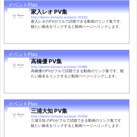
イベントPlas
家入レオ PV集
http://ibento-konsato.xyz/post-31333/
家入レオのPVがフルで試聴できる動画のリンク集です、
観たい曲名をリンクすると動画ページへリンクします。
イベントPlas
高橋優 PV集
http://ibento-konsato.xyz/post-31486/
高橋優のPVがフルで試聴できる動画のリンク集です、観
たい曲名をリンクすると動画ページへリンクします。
イベントPlas
三浦大知 PV集
http://ibento-konsato.xyz/post-31556/
三浦大知 のPVがフルで試聴できる動画のリンク集です、
観たい曲名をリンクすると動画ページへリンクします。