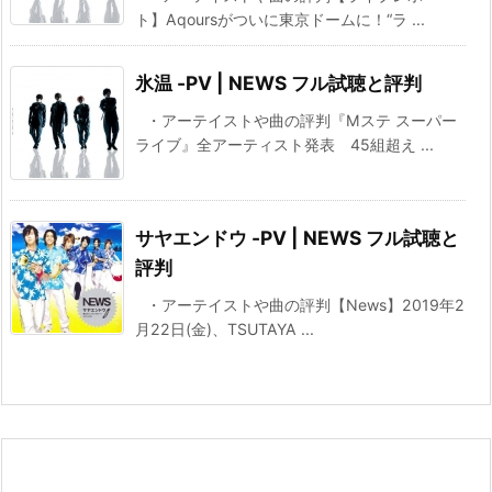
ト】Aqoursがついに東京ドームに！“ラ ...
氷温 -PV | NEWS フル試聴と評判
・アーテイストや曲の評判『Mステ スーパー
ライブ』全アーティスト発表 45組超え ...
サヤエンドウ -PV | NEWS フル試聴と
評判
・アーテイストや曲の評判【News】2019年2
月22日(金)、TSUTAYA ...