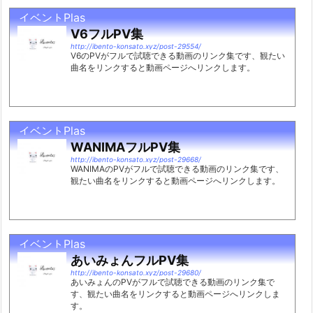
イベントPlas
V6フルPV集
http://ibento-konsato.xyz/post-29554/
V6のPVがフルで試聴できる動画のリンク集です、観たい
曲名をリンクすると動画ページへリンクします。
イベントPlas
WANIMAフルPV集
http://ibento-konsato.xyz/post-29668/
WANIMAのPVがフルで試聴できる動画のリンク集です、
観たい曲名をリンクすると動画ページへリンクします。
イベントPlas
あいみょんフルPV集
http://ibento-konsato.xyz/post-29680/
あいみょんのPVがフルで試聴できる動画のリンク集で
す、観たい曲名をリンクすると動画ページへリンクしま
す。