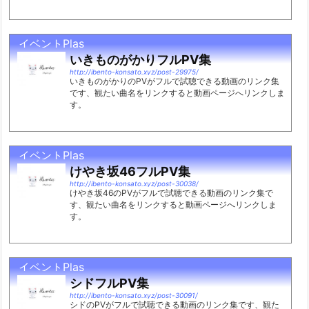
イベントPlas
いきものがかりフルPV集
http://ibento-konsato.xyz/post-29975/
いきものがかりのPVがフルで試聴できる動画のリンク集
です、観たい曲名をリンクすると動画ページへリンクしま
す。
イベントPlas
けやき坂46フルPV集
http://ibento-konsato.xyz/post-30038/
けやき坂46のPVがフルで試聴できる動画のリンク集で
す、観たい曲名をリンクすると動画ページへリンクしま
す。
イベントPlas
シドフルPV集
http://ibento-konsato.xyz/post-30091/
シドのPVがフルで試聴できる動画のリンク集です、観た