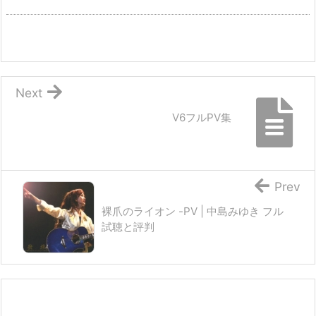
Next
V6フルPV集
Prev
裸爪のライオン -PV | 中島みゆき フル
試聴と評判