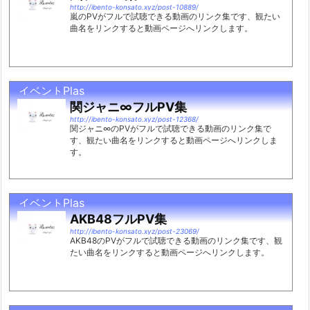
http://ibento-konsato.xyz/post-10889/
嵐のPVがフルで試聴できる動画のリンク集です、観たい
曲名をリンクすると動画ページへリンクします。
イベントPlas
関ジャニ∞フルPV集
http://ibento-konsato.xyz/post-12368/
関ジャニ∞のPVがフルで試聴できる動画のリンク集で
す、観たい曲名をリンクすると動画ページへリンクしま
す。
イベントPlas
AKB48フルPV集
http://ibento-konsato.xyz/post-23069/
AKB48のPVがフルで試聴できる動画のリンク集です、観
たい曲名をリンクすると動画ページへリンクします。