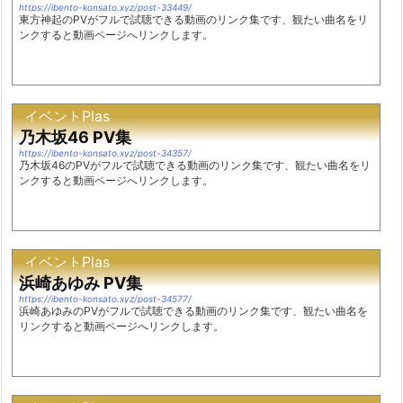
https://ibento-konsato.xyz/post-33449/
東方神起のPVがフルで試聴できる動画のリンク集です、観たい曲名をリ
ンクすると動画ページへリンクします。
イベントPlas
乃木坂46 PV集
https://ibento-konsato.xyz/post-34357/
乃木坂46のPVがフルで試聴できる動画のリンク集です、観たい曲名をリ
ンクすると動画ページへリンクします。
イベントPlas
浜崎あゆみ PV集
https://ibento-konsato.xyz/post-34577/
浜崎あゆみのPVがフルで試聴できる動画のリンク集です、観たい曲名を
リンクすると動画ページへリンクします。