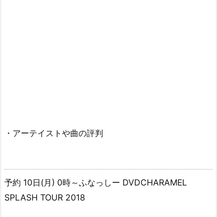
・アーテイストや曲の評判
予約 10日(月) 0時～ふなっしー DVDCHARAMEL
SPLASH TOUR 2018