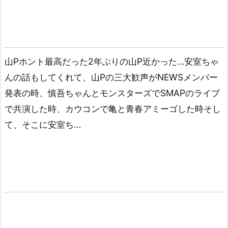
山Pホント最高だった2年ぶりの山P近かった…安室ちゃ
んの話もしてくれて、山Pの三大歓声がNEWSメンバー
発表の時、慎吾ちゃんとモンスターズでSMAPのライブ
で共演した時、カウコンで亀と青春アミーゴした時そし
て、そこに安室ち…