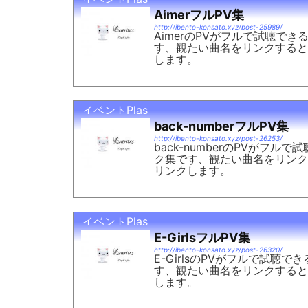
AimerフルPV集
http://ibento-konsato.xyz/post-25989/
AimerのPVがフルで試聴で
す、観たい曲名をリンクすると
します。
イベントPlas
back-numberフルPV集
http://ibento-konsato.xyz/post-26253/
back-numberのPVがフル
ク集です、観たい曲名をリンク
リンクします。
イベントPlas
E-GirlsフルPV集
http://ibento-konsato.xyz/post-26320/
E-GirlsのPVがフルで試聴
す、観たい曲名をリンクすると
します。