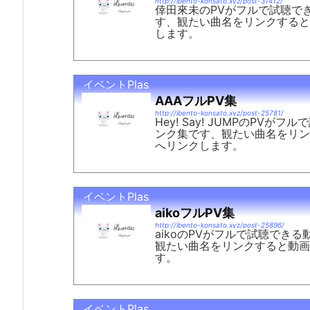
http://ibento-konsato.xyz/post-31412/
倖田來未のPVがフルで試聴で
す、観たい曲名をリンクすると
します。
イベントPlas
AAAフルPV集
http://ibento-konsato.xyz/post-25781/
Hey! Say! JUMPのPVが
ンク集です、観たい曲名をリン
へリンクします。
イベントPlas
aikoフルPV集
http://ibento-konsato.xyz/post-25896/
aikoのPVがフルで試聴でき
観たい曲名をリンクすると動画
す。
イベントPlas