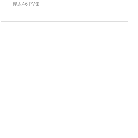
欅坂46 PV集