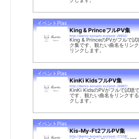
イベントPlas
King & PrinceフルPV集
http://ibento-konsato.xyz/post-26932/
King & PrinceのPVがフ
ク集です、観たい曲名をリンク
リンクします。
イベントPlas
KinKi KidsフルPV集
http://ibento-konsato.xyz/post-26987/
KinKi KidsのPVがフルで
です、観たい曲名をリンクする
クします。
イベントPlas
Kis-My-Ft2フルPV集
http://ibento-konsato.xyz/post-27228/