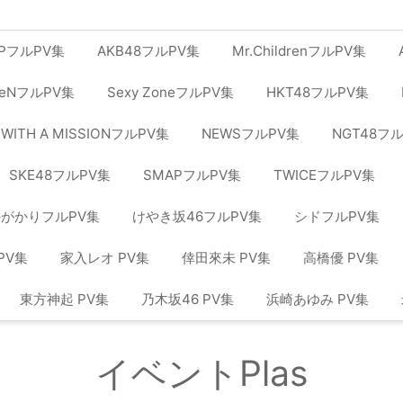
UMPフルPV集
AKB48フルPV集
Mr.ChildrenフルPV集
eeNフルPV集
Sexy ZoneフルPV集
HKT48フルPV集
 WITH A MISSIONフルPV集
NEWSフルPV集
NGT48フ
SKE48フルPV集
SMAPフルPV集
TWICEフルPV集
がかりフルPV集
けやき坂46フルPV集
シドフルPV集
PV集
家入レオ PV集
倖田來未 PV集
高橋優 PV集
東方神起 PV集
乃木坂46 PV集
浜崎あゆみ PV集
イベントPlas