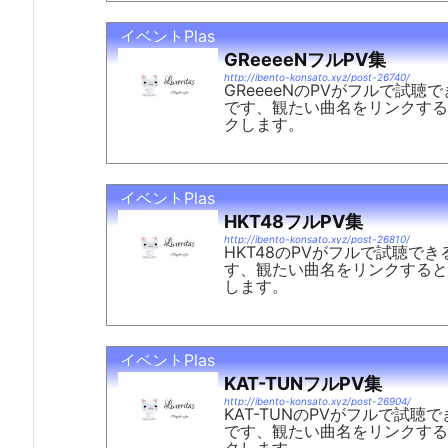
イベントPlas
GReeeeNフルPV集
http://ibento-konsato.xyz/post-26740/
GReeeeNのPVがフルで試聴
です、観たい曲名をリンクする
クします。
イベントPlas
HKT48フルPV集
http://ibento-konsato.xyz/post-26810/
HKT48のPVがフルで試聴で
す、観たい曲名をリンクすると
します。
イベントPlas
KAT-TUNフルPV集
http://ibento-konsato.xyz/post-26904/
KAT-TUNのPVがフルで試聴
です、観たい曲名をリンクする
クします。