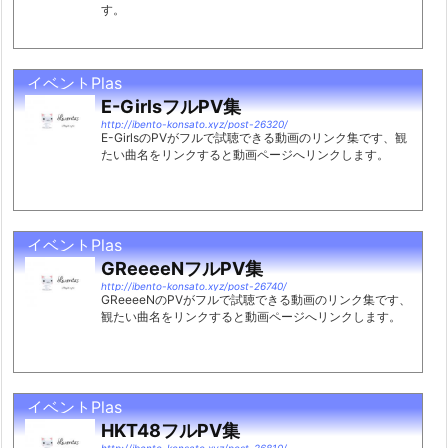
す。
イベントPlas
E-GirlsフルPV集
http://ibento-konsato.xyz/post-26320/
E-GirlsのPVがフルで試聴できる動画のリンク集です、観
たい曲名をリンクすると動画ページへリンクします。
イベントPlas
GReeeeNフルPV集
http://ibento-konsato.xyz/post-26740/
GReeeeNのPVがフルで試聴できる動画のリンク集です、
観たい曲名をリンクすると動画ページへリンクします。
イベントPlas
HKT48フルPV集
http://ibento-konsato.xyz/post-26810/