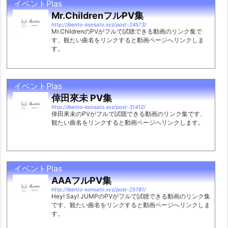
イベントPlas
Mr.ChildrenフルPV集
http://ibento-konsato.xyz/post-24573/
Mr.ChildrenのPVがフルで試聴できる動画のリンク集で
す、観たい曲名をリンクすると動画ページへリンクしま
す。
イベントPlas
倖田來未 PV集
http://ibento-konsato.xyz/post-31412/
倖田來未のPVがフルで試聴できる動画のリンク集です、
観たい曲名をリンクすると動画ページへリンクします。
イベントPlas
AAAフルPV集
http://ibento-konsato.xyz/post-25781/
Hey! Say! JUMPのPVがフルで試聴できる動画のリンク集
です、観たい曲名をリンクすると動画ページへリンクしま
す。