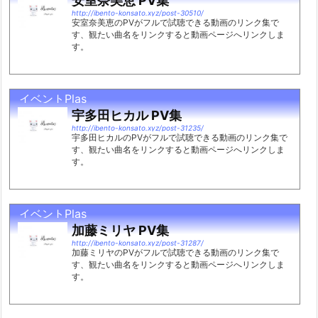
安室奈美恵 PV集
http://ibento-konsato.xyz/post-30510/
安室奈美恵のPVがフルで試聴できる動画のリンク集で
す、観たい曲名をリンクすると動画ページへリンクしま
す。
イベントPlas
宇多田ヒカル PV集
http://ibento-konsato.xyz/post-31235/
宇多田ヒカルのPVがフルで試聴できる動画のリンク集で
す、観たい曲名をリンクすると動画ページへリンクしま
す。
イベントPlas
加藤ミリヤ PV集
http://ibento-konsato.xyz/post-31287/
加藤ミリヤのPVがフルで試聴できる動画のリンク集で
す、観たい曲名をリンクすると動画ページへリンクしま
す。