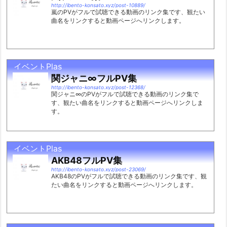
http://ibento-konsato.xyz/post-10889/
嵐のPVがフルで試聴できる動画のリンク集です、観たい
曲名をリンクすると動画ページへリンクします。
イベントPlas
関ジャニ∞フルPV集
http://ibento-konsato.xyz/post-12368/
関ジャニ∞のPVがフルで試聴できる動画のリンク集で
す、観たい曲名をリンクすると動画ページへリンクしま
す。
イベントPlas
AKB48フルPV集
http://ibento-konsato.xyz/post-23069/
AKB48のPVがフルで試聴できる動画のリンク集です、観
たい曲名をリンクすると動画ページへリンクします。