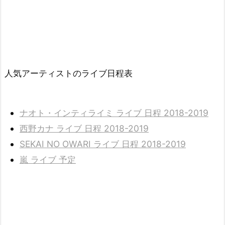
人気アーティストのライブ日程表
ナオト・インティライミ ライブ 日程 2018-2019
西野カナ ライブ 日程 2018-2019
SEKAI NO OWARI ライブ 日程 2018-2019
嵐 ライブ 予定