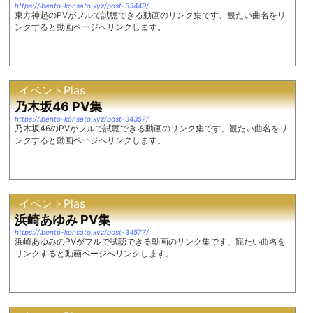
https://ibento-konsato.xyz/post-33449/
東方神起のPVがフルで試聴できる動画のリンク集です、観たい曲名をリ
ンクすると動画ページへリンクします。
イベントPlas
乃木坂46 PV集
https://ibento-konsato.xyz/post-34357/
乃木坂46のPVがフルで試聴できる動画のリンク集です、観たい曲名をリ
ンクすると動画ページへリンクします。
イベントPlas
浜崎あゆみ PV集
https://ibento-konsato.xyz/post-34577/
浜崎あゆみのPVがフルで試聴できる動画のリンク集です、観たい曲名を
リンクすると動画ページへリンクします。