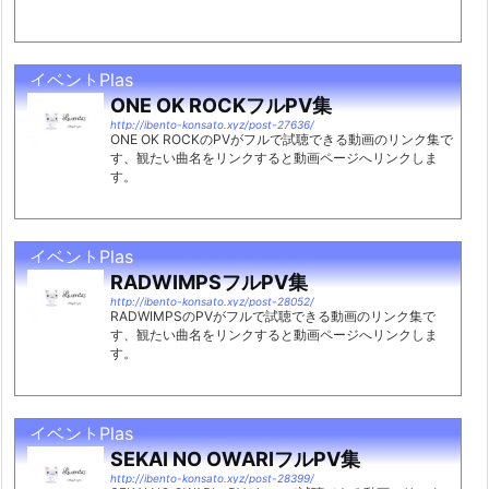
イベントPlas
ONE OK ROCKフルPV集
http://ibento-konsato.xyz/post-27636/
ONE OK ROCKのPVがフルで試聴できる動画のリンク集で
す、観たい曲名をリンクすると動画ページへリンクしま
す。
イベントPlas
RADWIMPSフルPV集
http://ibento-konsato.xyz/post-28052/
RADWIMPSのPVがフルで試聴できる動画のリンク集で
す、観たい曲名をリンクすると動画ページへリンクしま
す。
イベントPlas
SEKAI NO OWARIフルPV集
http://ibento-konsato.xyz/post-28399/