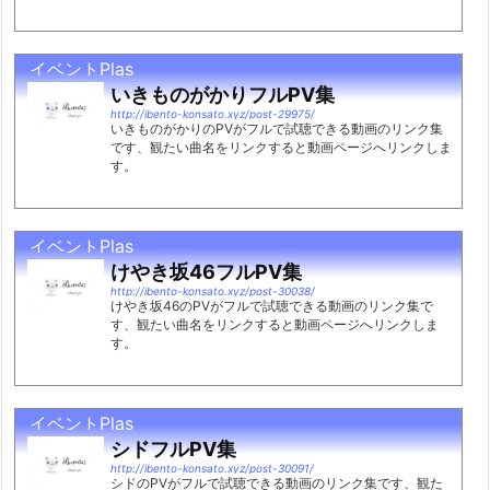
イベントPlas
いきものがかりフルPV集
http://ibento-konsato.xyz/post-29975/
いきものがかりのPVがフルで試聴できる動画のリンク集
です、観たい曲名をリンクすると動画ページへリンクしま
す。
イベントPlas
けやき坂46フルPV集
http://ibento-konsato.xyz/post-30038/
けやき坂46のPVがフルで試聴できる動画のリンク集で
す、観たい曲名をリンクすると動画ページへリンクしま
す。
イベントPlas
シドフルPV集
http://ibento-konsato.xyz/post-30091/
シドのPVがフルで試聴できる動画のリンク集です、観た