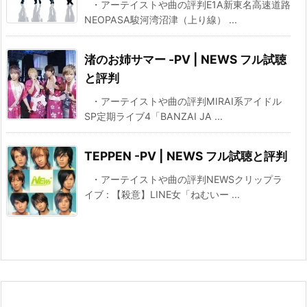
・アーテイストや曲の評判E1A新東名高速道路
NEOPASA駿河湾沼津（上り線） ...
渚のお姉サマー -PV | NEWS フル試聴
と評判
・アーテイストや曲の評判MIRAI系アイドル
SP定期ライブ4「BANZAI JA ...
TEPPEN -PV | NEWS フル試聴と評判
・アーテイストや曲の評判NEWSクリップラ
イブ : 【殺意】LINE女「ねむいー ...