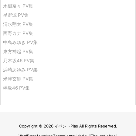
水樹奈々 PV集
星野源 PV集
清水翔太 PV集
西野カナ PV集
中島みゆき PV集
東方神起 PV集
乃木坂46 PV集
浜崎あゆみ PV集
米津玄師 PV集
欅坂46 PV集
Copyright ©
2026
イベントPlas
All Rights Reserved.
WordPress Luxeritas Theme is provided by "
Thought is free
".