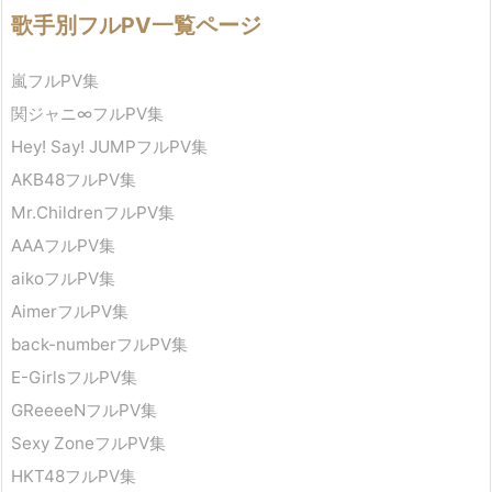
歌手別フルPV一覧ページ
嵐フルPV集
関ジャニ∞フルPV集
Hey! Say! JUMPフルPV集
AKB48フルPV集
Mr.ChildrenフルPV集
AAAフルPV集
aikoフルPV集
AimerフルPV集
back-numberフルPV集
E-GirlsフルPV集
GReeeeNフルPV集
Sexy ZoneフルPV集
HKT48フルPV集