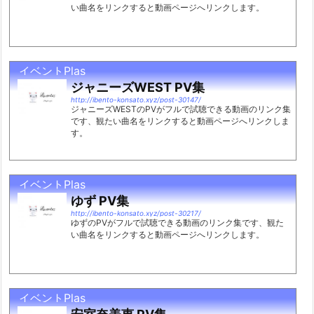
い曲名をリンクすると動画ページへリンクします。
イベントPlas
ジャニーズWEST PV集
http://ibento-konsato.xyz/post-30147/
ジャニーズWESTのPVがフルで試聴できる動画のリンク集
です、観たい曲名をリンクすると動画ページへリンクしま
す。
イベントPlas
ゆず PV集
http://ibento-konsato.xyz/post-30217/
ゆずのPVがフルで試聴できる動画のリンク集です、観た
い曲名をリンクすると動画ページへリンクします。
イベントPlas