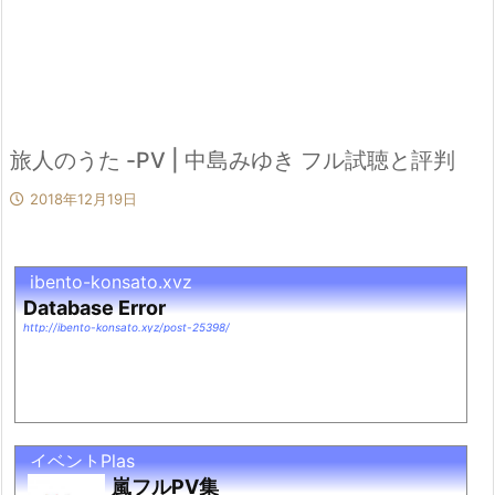
旅人のうた -PV | 中島みゆき フル試聴と評判
2018年12月19日
ibento-konsato.xyz
Database Error
http://ibento-konsato.xyz/post-25398/
イベントPlas
嵐フルPV集