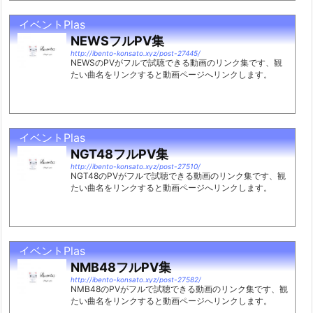
イベントPlas
NEWSフルPV集
http://ibento-konsato.xyz/post-27445/
NEWSのPVがフルで試聴できる動画のリンク集です、観
たい曲名をリンクすると動画ページへリンクします。
イベントPlas
NGT48フルPV集
http://ibento-konsato.xyz/post-27510/
NGT48のPVがフルで試聴できる動画のリンク集です、観
たい曲名をリンクすると動画ページへリンクします。
イベントPlas
NMB48フルPV集
http://ibento-konsato.xyz/post-27582/
NMB48のPVがフルで試聴できる動画のリンク集です、観
たい曲名をリンクすると動画ページへリンクします。