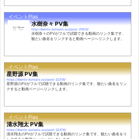
イベントPlas
水樹奈々 PV集
http://ibento-konsato.xyz/post-31610/
水樹奈々のPVがフルで試聴できる動画のリンク集です、
観たい曲名をリンクすると動画ページへリンクします。
イベントPlas
星野源 PV集
https://ibento-konsato.xyz/post-32318/
星野源のPVがフルで試聴できる動画のリンク集です、観たい曲名をリン
クすると動画ページへリンクします。
イベントPlas
清水翔太 PV集
https://ibento-konsato.xyz/post-32376/
清水翔太のPVがフルで試聴できる動画のリンク集です、観たい曲名をリ