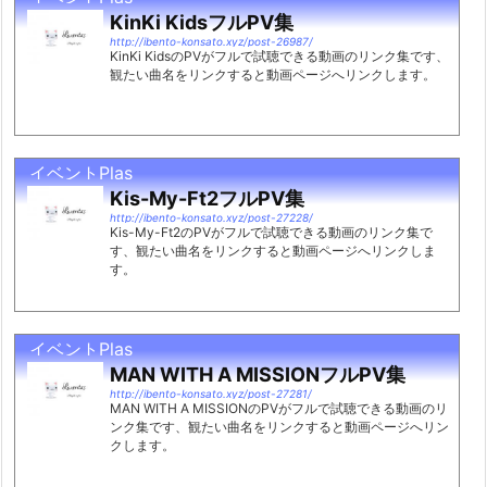
KinKi KidsフルPV集
http://ibento-konsato.xyz/post-26987/
KinKi KidsのPVがフルで試聴できる動画のリンク集です、
観たい曲名をリンクすると動画ページへリンクします。
イベントPlas
Kis-My-Ft2フルPV集
http://ibento-konsato.xyz/post-27228/
Kis-My-Ft2のPVがフルで試聴できる動画のリンク集で
す、観たい曲名をリンクすると動画ページへリンクしま
す。
イベントPlas
MAN WITH A MISSIONフルPV集
http://ibento-konsato.xyz/post-27281/
MAN WITH A MISSIONのPVがフルで試聴できる動画のリ
ンク集です、観たい曲名をリンクすると動画ページへリン
クします。