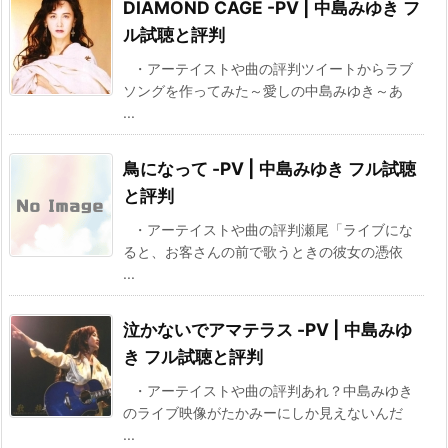
DIAMOND CAGE -PV | 中島みゆき フ
ル試聴と評判
・アーテイストや曲の評判ツイートからラブ
ソングを作ってみた～愛しの中島みゆき～あ
...
鳥になって -PV | 中島みゆき フル試聴
と評判
・アーテイストや曲の評判瀬尾「ライブにな
ると、お客さんの前で歌うときの彼女の憑依
...
泣かないでアマテラス -PV | 中島みゆ
き フル試聴と評判
・アーテイストや曲の評判あれ？中島みゆき
のライブ映像がたかみーにしか見えないんだ
...