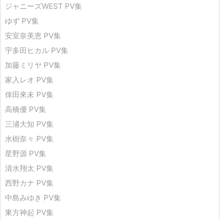
ジャニーズWEST PV集
ゆず PV集
安室奈美恵 PV集
宇多田ヒカル PV集
加藤ミリヤ PV集
家入レオ PV集
倖田來未 PV集
高橋優 PV集
三浦大知 PV集
水樹奈々 PV集
星野源 PV集
清水翔太 PV集
西野カナ PV集
中島みゆき PV集
東方神起 PV集