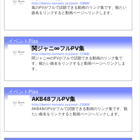
http://ibento-konsato.xyz/post-10889/
嵐のPVがフルで試聴できる動画のリンク集です、観たい
曲名をリンクすると動画ページへリンクします。
イベントPlas
関ジャニ∞フルPV集
http://ibento-konsato.xyz/post-12368/
関ジャニ∞のPVがフルで試聴できる動画のリンク集で
す、観たい曲名をリンクすると動画ページへリンクしま
す。
イベントPlas
AKB48フルPV集
http://ibento-konsato.xyz/post-23069/
AKB48のPVがフルで試聴できる動画のリンク集です、観
たい曲名をリンクすると動画ページへリンクします。