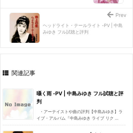
Prev
ヘッドライト・テールライト -PV | 中島
みゆき フル試聴と評判
関連記事
囁く雨 -PV | 中島みゆき フル試聴と評
判
・アーテイストや曲の評判【中島みゆき】ラ
イブ・アルバム『中島みゆき ライブ リク ...