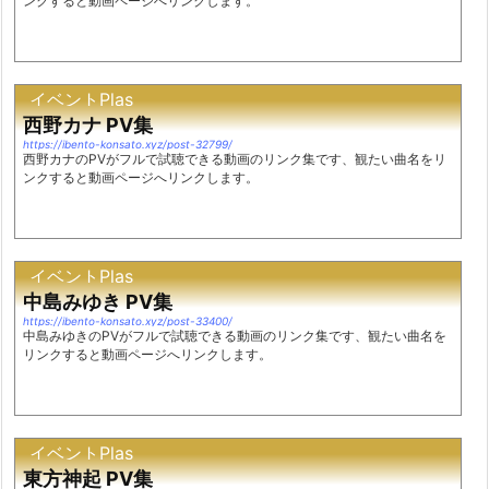
ンクすると動画ページへリンクします。
イベントPlas
西野カナ PV集
https://ibento-konsato.xyz/post-32799/
西野カナのPVがフルで試聴できる動画のリンク集です、観たい曲名をリ
ンクすると動画ページへリンクします。
イベントPlas
中島みゆき PV集
https://ibento-konsato.xyz/post-33400/
中島みゆきのPVがフルで試聴できる動画のリンク集です、観たい曲名を
リンクすると動画ページへリンクします。
イベントPlas
東方神起 PV集