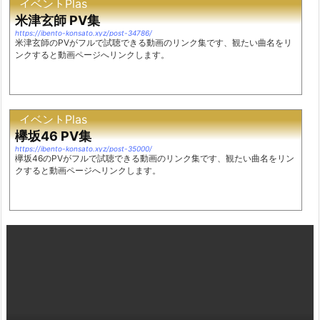
イベントPlas
米津玄師 PV集
https://ibento-konsato.xyz/post-34786/
米津玄師のPVがフルで試聴できる動画のリンク集です、観たい曲名をリ
ンクすると動画ページへリンクします。
イベントPlas
欅坂46 PV集
https://ibento-konsato.xyz/post-35000/
欅坂46のPVがフルで試聴できる動画のリンク集です、観たい曲名をリン
クすると動画ページへリンクします。