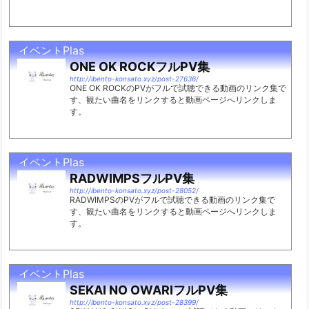
イベントPlas
ONE OK ROCKフルPV集
http://ibento-konsato.xyz/post-27636/
ONE OK ROCKのPVがフルで試聴できる動画のリンク集で
す、観たい曲名をリンクすると動画ページへリンクしま
す。
イベントPlas
RADWIMPSフルPV集
http://ibento-konsato.xyz/post-28052/
RADWIMPSのPVがフルで試聴できる動画のリンク集で
す、観たい曲名をリンクすると動画ページへリンクしま
す。
イベントPlas
SEKAI NO OWARIフルPV集
http://ibento-konsato.xyz/post-28399/