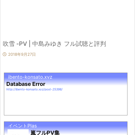
吹雪 -PV | 中島みゆき フル試聴と評判
2018年9月27日
ibento-konsato.xyz
Database Error
http://ibento-konsato.xyz/post-25398/
イベントPlas
嵐フルPV集