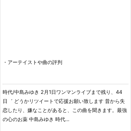
・アーテイストや曲の評判
時代/中島みゆき 2月1日ワンマンライブまで残り、44
日゛ どうかリツイートで応援お願い致します 昔から失
恋したり、嫌なことがあると、この曲を聞きます。︎最強
の心のお薬︎︎ 中島みゆき 時代…