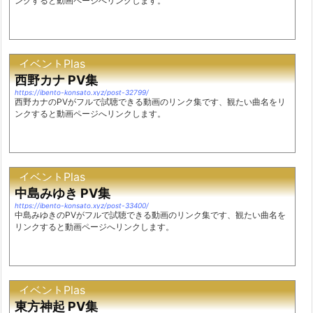
ンクすると動画ページへリンクします。
イベントPlas
西野カナ PV集
https://ibento-konsato.xyz/post-32799/
西野カナのPVがフルで試聴できる動画のリンク集です、観たい曲名をリ
ンクすると動画ページへリンクします。
イベントPlas
中島みゆき PV集
https://ibento-konsato.xyz/post-33400/
中島みゆきのPVがフルで試聴できる動画のリンク集です、観たい曲名を
リンクすると動画ページへリンクします。
イベントPlas
東方神起 PV集