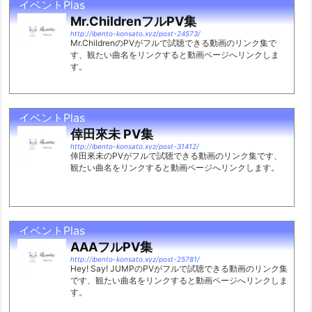
イベントPlas
Mr.ChildrenフルPV集
http://ibento-konsato.xyz/post-24573/
Mr.ChildrenのPVがフルで試聴できる動画のリンク集で
す、観たい曲名をリンクすると動画ページへリンクしま
す。
イベントPlas
倖田來未 PV集
http://ibento-konsato.xyz/post-31412/
倖田來未のPVがフルで試聴できる動画のリンク集です、
観たい曲名をリンクすると動画ページへリンクします。
イベントPlas
AAAフルPV集
http://ibento-konsato.xyz/post-25781/
Hey! Say! JUMPのPVがフルで試聴できる動画のリンク集
です、観たい曲名をリンクすると動画ページへリンクしま
す。