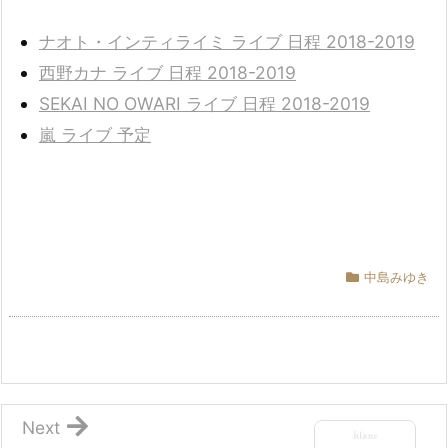
ナオト・インティライミ ライブ 日程 2018-2019
西野カナ ライブ 日程 2018-2019
SEKAI NO OWARI ライブ 日程 2018-2019
嵐 ライブ 予定
中島みゆき
Next