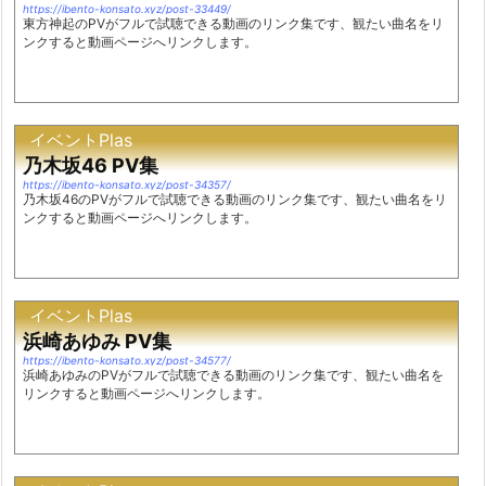
https://ibento-konsato.xyz/post-33449/
東方神起のPVがフルで試聴できる動画のリンク集です、観たい曲名をリ
ンクすると動画ページへリンクします。
イベントPlas
乃木坂46 PV集
https://ibento-konsato.xyz/post-34357/
乃木坂46のPVがフルで試聴できる動画のリンク集です、観たい曲名をリ
ンクすると動画ページへリンクします。
イベントPlas
浜崎あゆみ PV集
https://ibento-konsato.xyz/post-34577/
浜崎あゆみのPVがフルで試聴できる動画のリンク集です、観たい曲名を
リンクすると動画ページへリンクします。