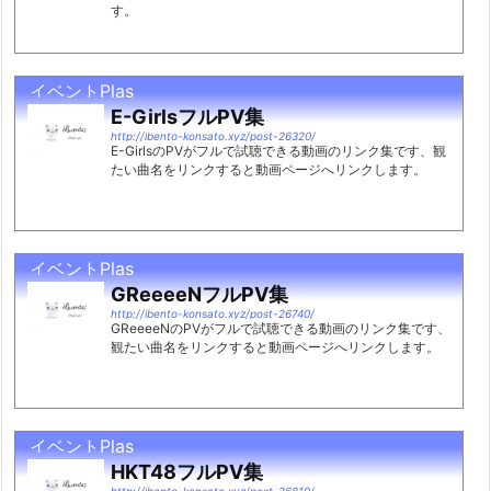
す。
イベントPlas
E-GirlsフルPV集
http://ibento-konsato.xyz/post-26320/
E-GirlsのPVがフルで試聴できる動画のリンク集です、観
たい曲名をリンクすると動画ページへリンクします。
イベントPlas
GReeeeNフルPV集
http://ibento-konsato.xyz/post-26740/
GReeeeNのPVがフルで試聴できる動画のリンク集です、
観たい曲名をリンクすると動画ページへリンクします。
イベントPlas
HKT48フルPV集
http://ibento-konsato.xyz/post-26810/