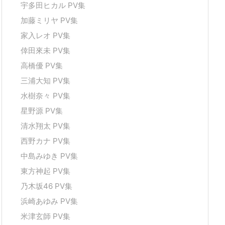
宇多田ヒカル PV集
加藤ミリヤ PV集
家入レオ PV集
倖田來未 PV集
高橋優 PV集
三浦大知 PV集
水樹奈々 PV集
星野源 PV集
清水翔太 PV集
西野カナ PV集
中島みゆき PV集
東方神起 PV集
乃木坂46 PV集
浜崎あゆみ PV集
米津玄師 PV集