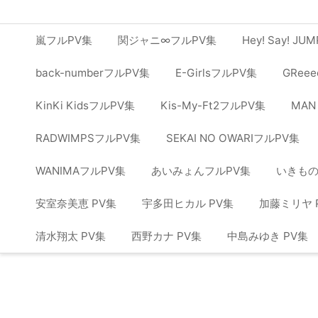
嵐フルPV集
関ジャニ∞フルPV集
Hey! Say! J
back-numberフルPV集
E-GirlsフルPV集
GRee
KinKi KidsフルPV集
Kis-My-Ft2フルPV集
MAN
RADWIMPSフルPV集
SEKAI NO OWARIフルPV集
WANIMAフルPV集
あいみょんフルPV集
いきもの
安室奈美恵 PV集
宇多田ヒカル PV集
加藤ミリヤ 
清水翔太 PV集
西野カナ PV集
中島みゆき PV集