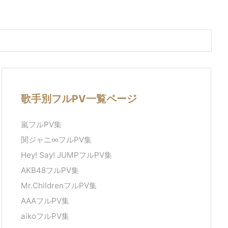
歌手別フルPV一覧ページ
嵐フルPV集
関ジャニ∞フルPV集
Hey! Say! JUMPフルPV集
AKB48フルPV集
Mr.ChildrenフルPV集
AAAフルPV集
aikoフルPV集