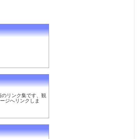
画のリンク集です、観
ージへリンクしま