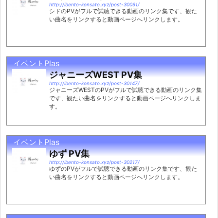
http://ibento-konsato.xyz/post-30091/
シドのPVがフルで試聴できる動画のリンク集です、観た
い曲名をリンクすると動画ページへリンクします。
イベントPlas
ジャニーズWEST PV集
http://ibento-konsato.xyz/post-30147/
ジャニーズWESTのPVがフルで試聴できる動画のリンク集
です、観たい曲名をリンクすると動画ページへリンクしま
す。
イベントPlas
ゆず PV集
http://ibento-konsato.xyz/post-30217/
ゆずのPVがフルで試聴できる動画のリンク集です、観た
い曲名をリンクすると動画ページへリンクします。