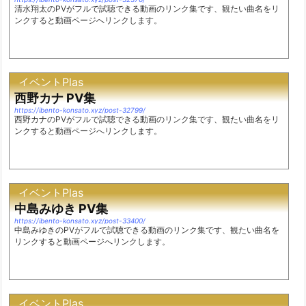
清水翔太のPVがフルで試聴できる動画のリンク集です、観たい曲名をリ
ンクすると動画ページへリンクします。
イベントPlas
西野カナ PV集
https://ibento-konsato.xyz/post-32799/
西野カナのPVがフルで試聴できる動画のリンク集です、観たい曲名をリ
ンクすると動画ページへリンクします。
イベントPlas
中島みゆき PV集
https://ibento-konsato.xyz/post-33400/
中島みゆきのPVがフルで試聴できる動画のリンク集です、観たい曲名を
リンクすると動画ページへリンクします。
イベントPlas