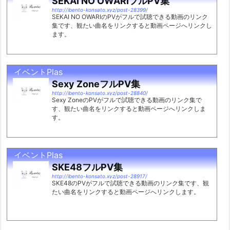
SEKAI NO OWARIフルPV集
http://ibento-konsato.xyz/post-28399/
SEKAI NO OWARIのPVがフルで試聴できる動画のリンク
集です、観たい曲名をリンクすると動画ページへリンクし
ます。
イベントPlas
Sexy ZoneフルPV集
http://ibento-konsato.xyz/post-28840/
Sexy ZoneのPVがフルで試聴できる動画のリンク集で
す、観たい曲名をリンクすると動画ページへリンクしま
す。
イベントPlas
SKE48フルPV集
http://ibento-konsato.xyz/post-28917/
SKE48のPVがフルで試聴できる動画のリンク集です、観
たい曲名をリンクすると動画ページへリンクします。