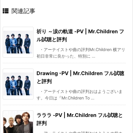
関連記事
祈り ～涙の軌道 -PV | Mr.Children フ
ル試聴と評判
・アーテイストや曲の評判Mr.Children 横アリ
初日非常に良かった、特別に ...
Drawing -PV | Mr.Children フル試聴
と評判
・アーテイストや曲の評判おはようございま
す。今日は『Mr.Children To ...
ラララ -PV | Mr.Children フル試聴と
評判