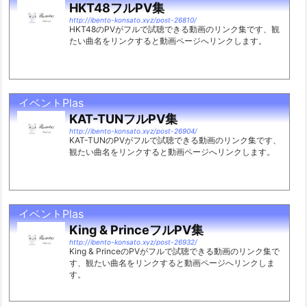
HKT48フルPV集
http://ibento-konsato.xyz/post-26810/
HKT48のPVがフルで試聴できる動画のリンク集です、観
たい曲名をリンクすると動画ページへリンクします。
イベントPlas
KAT-TUNフルPV集
http://ibento-konsato.xyz/post-26904/
KAT-TUNのPVがフルで試聴できる動画のリンク集です、
観たい曲名をリンクすると動画ページへリンクします。
イベントPlas
King & PrinceフルPV集
http://ibento-konsato.xyz/post-26932/
King & PrinceのPVがフルで試聴できる動画のリンク集で
す、観たい曲名をリンクすると動画ページへリンクしま
す。