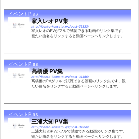
イベントPlas
家入レオ PV集
http://ibento-konsato.xyz/post-31333/
家入レオのPVがフルで試聴できる動画のリンク集です、
観たい曲名をリンクすると動画ページへリンクします。
イベントPlas
高橋優 PV集
http://ibento-konsato.xyz/post-31486/
高橋優のPVがフルで試聴できる動画のリンク集です、観
たい曲名をリンクすると動画ページへリンクします。
イベントPlas
三浦大知 PV集
http://ibento-konsato.xyz/post-31556/
三浦大知 のPVがフルで試聴できる動画のリンク集です、
観たい曲名をリンクすると動画ページへリンクします。