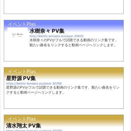
イベントPlas
水樹奈々 PV集
http://ibento-konsato.xyz/post-31610/
水樹奈々のPVがフルで試聴できる動画のリンク集です、
観たい曲名をリンクすると動画ページへリンクします。
イベントPlas
星野源 PV集
https://ibento-konsato.xyz/post-32318/
星野源のPVがフルで試聴できる動画のリンク集です、観たい曲名をリン
クすると動画ページへリンクします。
イベントPlas
清水翔太 PV集
https://ibento-konsato.xyz/post-32376/