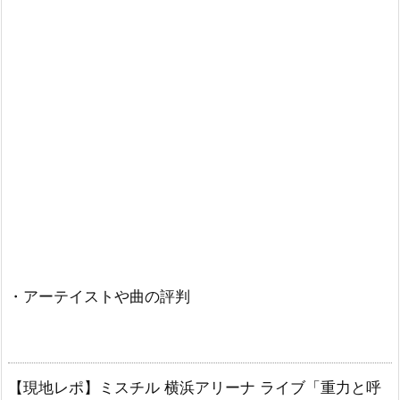
・アーテイストや曲の評判
【現地レポ】ミスチル 横浜アリーナ ライブ「重力と呼