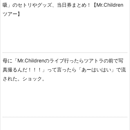
吸」のセトリやグッズ、当日券まとめ！【Mr.Children
ツアー】
母に「Mr.Childrenのライブ行ったらツアトラの前で写
真撮るんだ！！！」って言ったら「あーはいはい」で流
された。ショック。