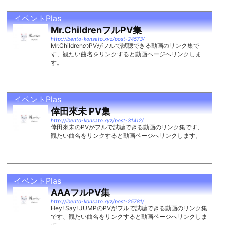
イベントPlas
Mr.ChildrenフルPV集
http://ibento-konsato.xyz/post-24573/
Mr.ChildrenのPVがフルで試聴できる動画のリンク集で
す、観たい曲名をリンクすると動画ページへリンクしま
す。
イベントPlas
倖田來未 PV集
http://ibento-konsato.xyz/post-31412/
倖田來未のPVがフルで試聴できる動画のリンク集です、
観たい曲名をリンクすると動画ページへリンクします。
イベントPlas
AAAフルPV集
http://ibento-konsato.xyz/post-25781/
Hey! Say! JUMPのPVがフルで試聴できる動画のリンク集
です、観たい曲名をリンクすると動画ページへリンクしま