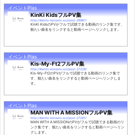
イベントPlas
KinKi KidsフルPV集
http://ibento-konsato.xyz/post-26987/
KinKi KidsのPVがフルで試聴できる動画のリンク集です、
観たい曲名をリンクすると動画ページへリンクします。
イベントPlas
Kis-My-Ft2フルPV集
http://ibento-konsato.xyz/post-27228/
Kis-My-Ft2のPVがフルで試聴できる動画のリンク集で
す、観たい曲名をリンクすると動画ページへリンクしま
す。
イベントPlas
MAN WITH A MISSIONフルPV集
http://ibento-konsato.xyz/post-27281/
MAN WITH A MISSIONのPVがフルで試聴できる動画のリ
ンク集です、観たい曲名をリンクすると動画ページへリン
クします。