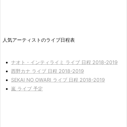
人気アーティストのライブ日程表
ナオト・インティライミ ライブ 日程 2018-2019
西野カナ ライブ 日程 2018-2019
SEKAI NO OWARI ライブ 日程 2018-2019
嵐 ライブ 予定