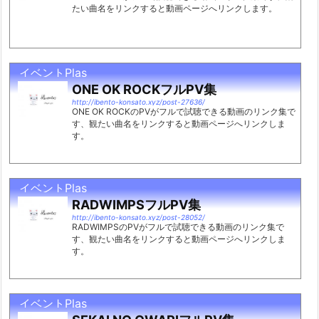
たい曲名をリンクすると動画ページへリンクします。
イベントPlas
ONE OK ROCKフルPV集
http://ibento-konsato.xyz/post-27636/
ONE OK ROCKのPVがフルで試聴できる動画のリンク集で
す、観たい曲名をリンクすると動画ページへリンクしま
す。
イベントPlas
RADWIMPSフルPV集
http://ibento-konsato.xyz/post-28052/
RADWIMPSのPVがフルで試聴できる動画のリンク集で
す、観たい曲名をリンクすると動画ページへリンクしま
す。
イベントPlas