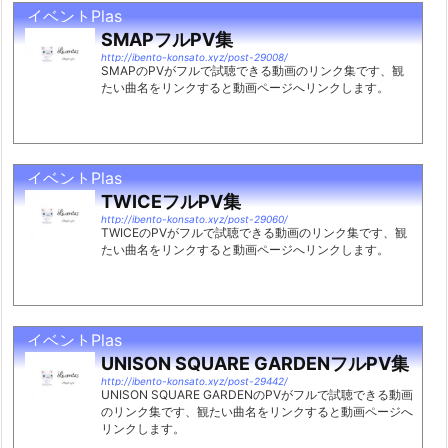
イベントPlas
SMAPフルPV集
http://ibento-konsato.xyz/post-29008/
SMAPのPVがフルで試聴できる動画のリンク集です、観
たい曲名をリンクすると動画ページへリンクします。
イベントPlas
TWICEフルPV集
http://ibento-konsato.xyz/post-29060/
TWICEのPVがフルで試聴できる動画のリンク集です、観
たい曲名をリンクすると動画ページへリンクします。
イベントPlas
UNISON SQUARE GARDENフルPV集
http://ibento-konsato.xyz/post-29442/
UNISON SQUARE GARDENのPVがフルで試聴できる動画
のリンク集です、観たい曲名をリンクすると動画ページへ
リンクします。