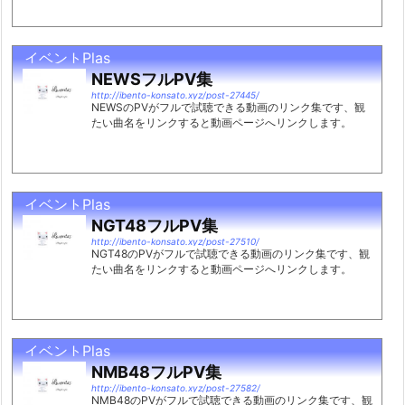
イベントPlas
NEWSフルPV集
http://ibento-konsato.xyz/post-27445/
NEWSのPVがフルで試聴できる動画のリンク集です、観
たい曲名をリンクすると動画ページへリンクします。
イベントPlas
NGT48フルPV集
http://ibento-konsato.xyz/post-27510/
NGT48のPVがフルで試聴できる動画のリンク集です、観
たい曲名をリンクすると動画ページへリンクします。
イベントPlas
NMB48フルPV集
http://ibento-konsato.xyz/post-27582/
NMB48のPVがフルで試聴できる動画のリンク集です、観