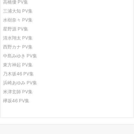
高橋優 PV集
三浦大知 PV集
水樹奈々 PV集
星野源 PV集
清水翔太 PV集
西野カナ PV集
中島みゆき PV集
東方神起 PV集
乃木坂46 PV集
浜崎あゆみ PV集
米津玄師 PV集
欅坂46 PV集