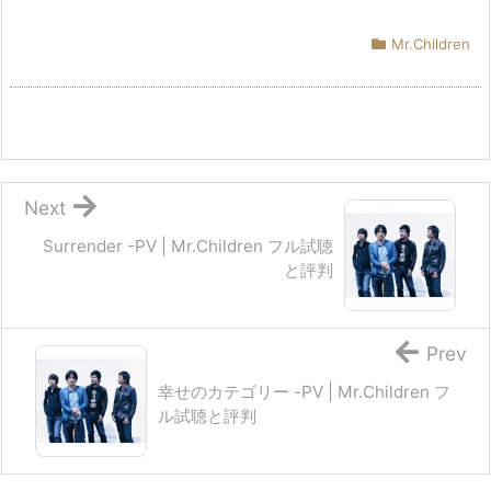
Mr.Children
Next
Surrender -PV | Mr.Children フル試聴
と評判
Prev
幸せのカテゴリー -PV | Mr.Children フ
ル試聴と評判