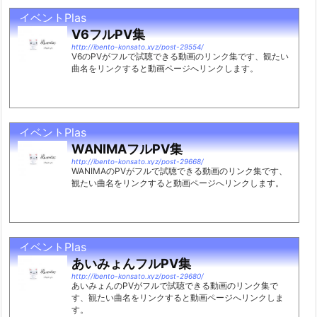
イベントPlas
V6フルPV集
http://ibento-konsato.xyz/post-29554/
V6のPVがフルで試聴できる動画のリンク集です、観たい
曲名をリンクすると動画ページへリンクします。
イベントPlas
WANIMAフルPV集
http://ibento-konsato.xyz/post-29668/
WANIMAのPVがフルで試聴できる動画のリンク集です、
観たい曲名をリンクすると動画ページへリンクします。
イベントPlas
あいみょんフルPV集
http://ibento-konsato.xyz/post-29680/
あいみょんのPVがフルで試聴できる動画のリンク集で
す、観たい曲名をリンクすると動画ページへリンクしま
す。