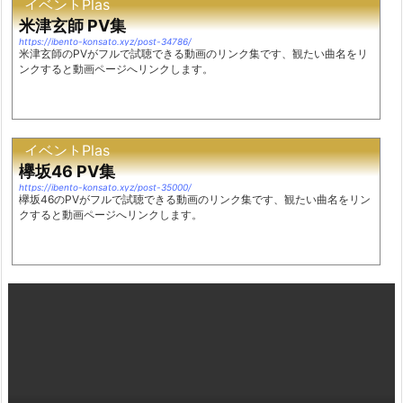
イベントPlas
米津玄師 PV集
https://ibento-konsato.xyz/post-34786/
米津玄師のPVがフルで試聴できる動画のリンク集です、観たい曲名をリ
ンクすると動画ページへリンクします。
イベントPlas
欅坂46 PV集
https://ibento-konsato.xyz/post-35000/
欅坂46のPVがフルで試聴できる動画のリンク集です、観たい曲名をリン
クすると動画ページへリンクします。