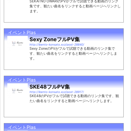
SEKAI NO OWARIのPVがフルで試聴できる動画のリンク
集です、観たい曲名をリンクすると動画ページへリンクし
ます。
イベントPlas
Sexy ZoneフルPV集
http://ibento-konsato.xyz/post-28840/
Sexy ZoneのPVがフルで試聴できる動画のリンク集で
す、観たい曲名をリンクすると動画ページへリンクしま
す。
イベントPlas
SKE48フルPV集
http://ibento-konsato.xyz/post-28917/
SKE48のPVがフルで試聴できる動画のリンク集です、観
たい曲名をリンクすると動画ページへリンクします。
イベントPlas