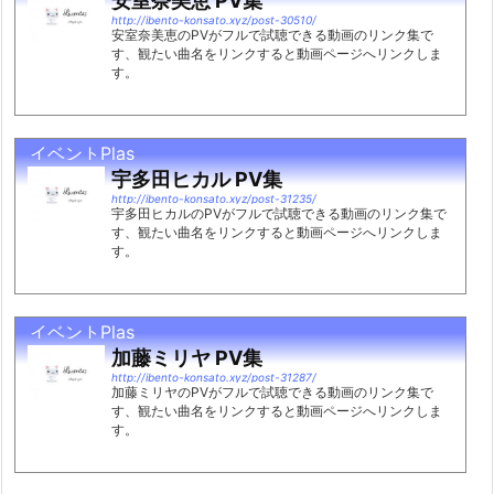
安室奈美恵 PV集
http://ibento-konsato.xyz/post-30510/
安室奈美恵のPVがフルで試聴できる動画のリンク集で
す、観たい曲名をリンクすると動画ページへリンクしま
す。
イベントPlas
宇多田ヒカル PV集
http://ibento-konsato.xyz/post-31235/
宇多田ヒカルのPVがフルで試聴できる動画のリンク集で
す、観たい曲名をリンクすると動画ページへリンクしま
す。
イベントPlas
加藤ミリヤ PV集
http://ibento-konsato.xyz/post-31287/
加藤ミリヤのPVがフルで試聴できる動画のリンク集で
す、観たい曲名をリンクすると動画ページへリンクしま
す。