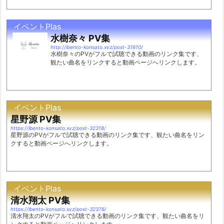
イベントPlas
水樹奈々 PV集
http://ibento-konsato.xyz/post-31610/
水樹奈々のPVがフルで試聴できる動画のリンク集です、
観たい曲名をリンクすると動画ページへリンクします。
イベントPlas
星野源 PV集
https://ibento-konsato.xyz/post-32318/
星野源のPVがフルで試聴できる動画のリンク集です、観たい曲名をリン
クすると動画ページへリンクします。
イベントPlas
清水翔太 PV集
https://ibento-konsato.xyz/post-32376/
清水翔太のPVがフルで試聴できる動画のリンク集です、観たい曲名をリ