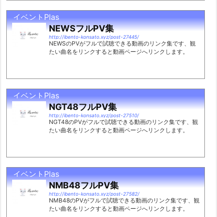
イベントPlas
NEWSフルPV集
http://ibento-konsato.xyz/post-27445/
NEWSのPVがフルで試聴できる動画のリンク集です、観
たい曲名をリンクすると動画ページへリンクします。
イベントPlas
NGT48フルPV集
http://ibento-konsato.xyz/post-27510/
NGT48のPVがフルで試聴できる動画のリンク集です、観
たい曲名をリンクすると動画ページへリンクします。
イベントPlas
NMB48フルPV集
http://ibento-konsato.xyz/post-27582/
NMB48のPVがフルで試聴できる動画のリンク集です、観
たい曲名をリンクすると動画ページへリンクします。