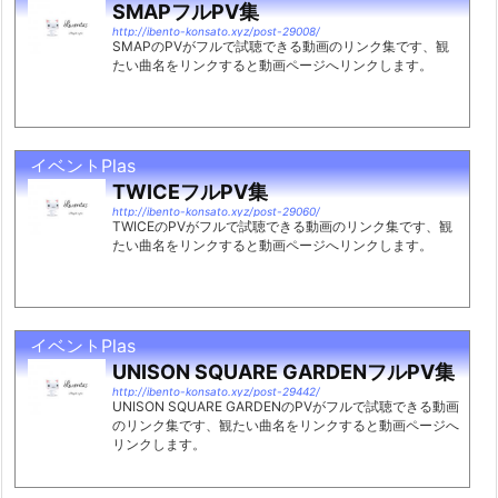
SMAPフルPV集
http://ibento-konsato.xyz/post-29008/
SMAPのPVがフルで試聴できる動画のリンク集です、観
たい曲名をリンクすると動画ページへリンクします。
イベントPlas
TWICEフルPV集
http://ibento-konsato.xyz/post-29060/
TWICEのPVがフルで試聴できる動画のリンク集です、観
たい曲名をリンクすると動画ページへリンクします。
イベントPlas
UNISON SQUARE GARDENフルPV集
http://ibento-konsato.xyz/post-29442/
UNISON SQUARE GARDENのPVがフルで試聴できる動画
のリンク集です、観たい曲名をリンクすると動画ページへ
リンクします。