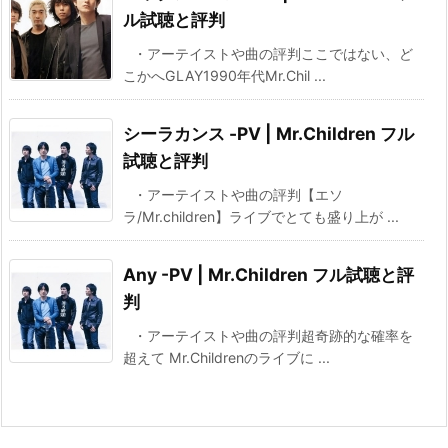
ル試聴と評判
・アーテイストや曲の評判ここではない、ど
こかへGLAY1990年代Mr.Chil ...
シーラカンス -PV | Mr.Children フル
試聴と評判
・アーテイストや曲の評判【エソ
ラ/Mr.children】ライブでとても盛り上が ...
Any -PV | Mr.Children フル試聴と評
判
・アーテイストや曲の評判超奇跡的な確率を
超えて Mr.Childrenのライブに ...