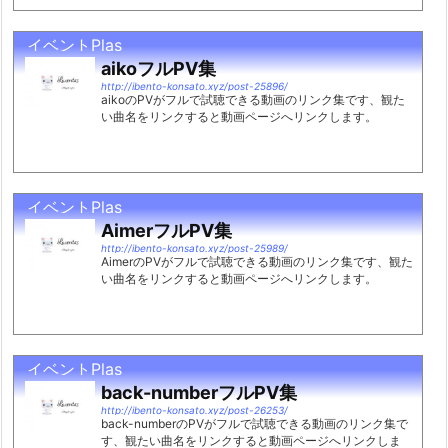
イベントPlas
aikoフルPV集
http://ibento-konsato.xyz/post-25896/
aikoのPVがフルで試聴できる動画のリンク集です、観た
い曲名をリンクすると動画ページへリンクします。
イベントPlas
AimerフルPV集
http://ibento-konsato.xyz/post-25989/
AimerのPVがフルで試聴できる動画のリンク集です、観た
い曲名をリンクすると動画ページへリンクします。
イベントPlas
back-numberフルPV集
http://ibento-konsato.xyz/post-26253/
back-numberのPVがフルで試聴できる動画のリンク集で
す、観たい曲名をリンクすると動画ページへリンクしま