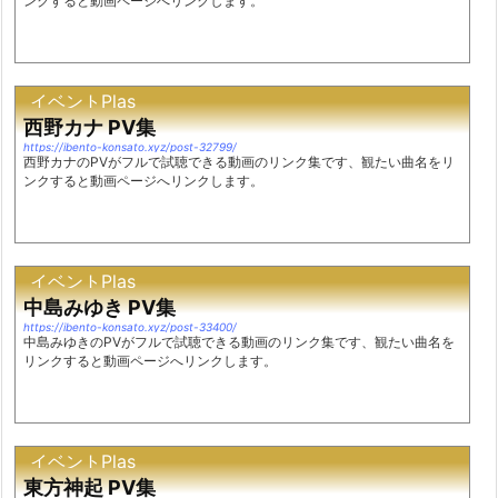
ンクすると動画ページへリンクします。
イベントPlas
西野カナ PV集
https://ibento-konsato.xyz/post-32799/
西野カナのPVがフルで試聴できる動画のリンク集です、観たい曲名をリ
ンクすると動画ページへリンクします。
イベントPlas
中島みゆき PV集
https://ibento-konsato.xyz/post-33400/
中島みゆきのPVがフルで試聴できる動画のリンク集です、観たい曲名を
リンクすると動画ページへリンクします。
イベントPlas
東方神起 PV集