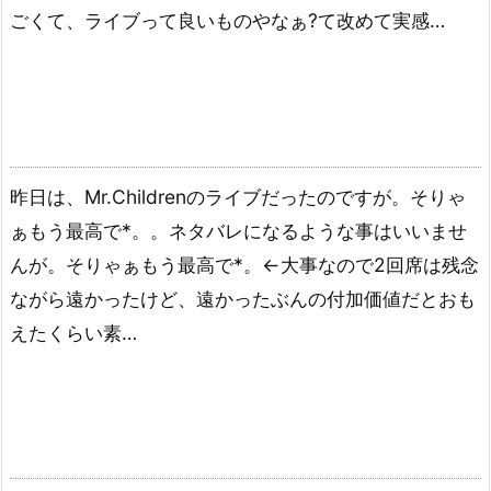
ごくて、ライブって良いものやなぁ?て改めて実感…
昨日は、Mr.Childrenのライブだったのですが。そりゃ
ぁもう最高で*。。ネタバレになるような事はいいませ
んが。そりゃぁもう最高で*。←大事なので2回席は残念
ながら遠かったけど、遠かったぶんの付加価値だとおも
えたくらい素…