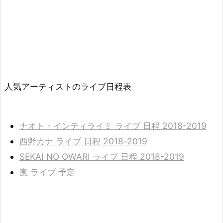
人気アーティストのライブ日程表
ナオト・インティライミ ライブ 日程 2018-2019
西野カナ ライブ 日程 2018-2019
SEKAI NO OWARI ライブ 日程 2018-2019
嵐 ライブ 予定