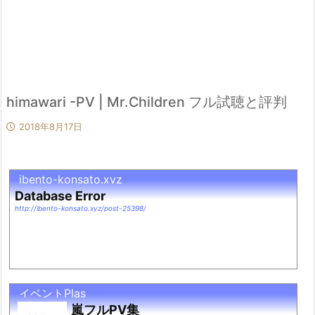
himawari -PV | Mr.Children フル試聴と評判
2018年8月17日
ibento-konsato.xyz
Database Error
http://ibento-konsato.xyz/post-25398/
イベントPlas
嵐フルPV集