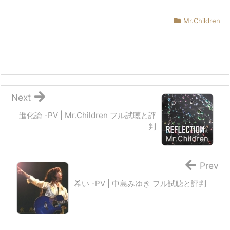
Mr.Children
Next
進化論 -PV | Mr.Children フル試聴と評
判
Prev
希い -PV | 中島みゆき フル試聴と評判