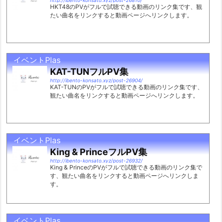
HKT48のPVがフルで試聴できる動画のリンク集です、観
たい曲名をリンクすると動画ページへリンクします。
イベントPlas
KAT-TUNフルPV集
http://ibento-konsato.xyz/post-26904/
KAT-TUNのPVがフルで試聴できる動画のリンク集です、
観たい曲名をリンクすると動画ページへリンクします。
イベントPlas
King & PrinceフルPV集
http://ibento-konsato.xyz/post-26932/
King & PrinceのPVがフルで試聴できる動画のリンク集で
す、観たい曲名をリンクすると動画ページへリンクしま
す。
イベントPlas