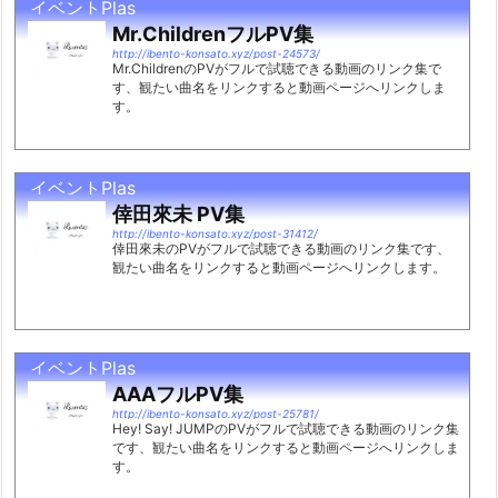
イベントPlas
Mr.ChildrenフルPV集
http://ibento-konsato.xyz/post-24573/
Mr.ChildrenのPVがフルで試聴できる動画のリンク集で
す、観たい曲名をリンクすると動画ページへリンクしま
す。
イベントPlas
倖田來未 PV集
http://ibento-konsato.xyz/post-31412/
倖田來未のPVがフルで試聴できる動画のリンク集です、
観たい曲名をリンクすると動画ページへリンクします。
イベントPlas
AAAフルPV集
http://ibento-konsato.xyz/post-25781/
Hey! Say! JUMPのPVがフルで試聴できる動画のリンク集
です、観たい曲名をリンクすると動画ページへリンクしま
す。