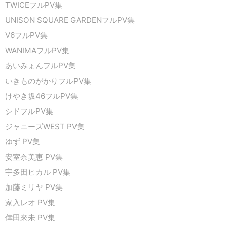
TWICEフルPV集
UNISON SQUARE GARDENフルPV集
V6フルPV集
WANIMAフルPV集
あいみょんフルPV集
いきものがかりフルPV集
けやき坂46フルPV集
シドフルPV集
ジャニーズWEST PV集
ゆず PV集
安室奈美恵 PV集
宇多田ヒカル PV集
加藤ミリヤ PV集
家入レオ PV集
倖田來未 PV集