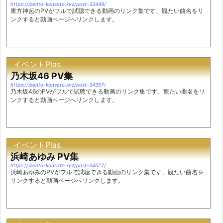
https://ibento-konsato.xyz/post-33449/
東方神起のPVがフルで試聴できる動画のリンク集です、観たい曲名をリ
ンクすると動画ページへリンクします。
イベントPlas
乃木坂46 PV集
https://ibento-konsato.xyz/post-34357/
乃木坂46のPVがフルで試聴できる動画のリンク集です、観たい曲名をリ
ンクすると動画ページへリンクします。
イベントPlas
浜崎あゆみ PV集
https://ibento-konsato.xyz/post-34577/
浜崎あゆみのPVがフルで試聴できる動画のリンク集です、観たい曲名を
リンクすると動画ページへリンクします。