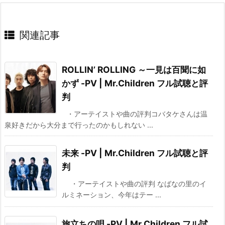
関連記事
ROLLIN’ ROLLING ～一見は百聞に如
かず -PV | Mr.Children フル試聴と評
判
・アーテイストや曲の評判コバタケさんは温
泉好きだから大分まで行ったのかもしれない ...
未来 -PV | Mr.Children フル試聴と評
判
・アーテイストや曲の評判 なばなの里のイ
ルミネーション、今年はテー ...
旅立ちの唄 -PV | Mr.Children フル試