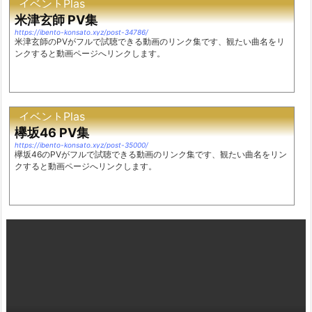
イベントPlas
米津玄師 PV集
https://ibento-konsato.xyz/post-34786/
米津玄師のPVがフルで試聴できる動画のリンク集です、観たい曲名をリ
ンクすると動画ページへリンクします。
イベントPlas
欅坂46 PV集
https://ibento-konsato.xyz/post-35000/
欅坂46のPVがフルで試聴できる動画のリンク集です、観たい曲名をリン
クすると動画ページへリンクします。