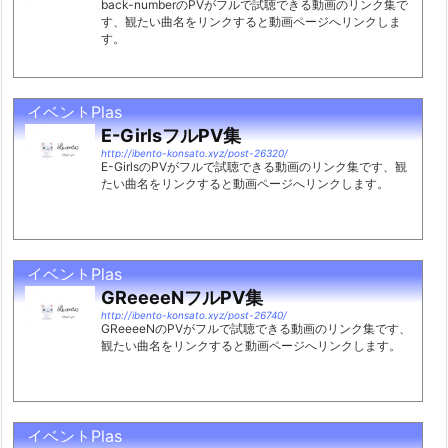
back-numberのPVがフルで試聴できる動画のリンク集で
す、観たい曲名をリンクすると動画ページへリンクしま
す。
イベントPlas
E-GirlsフルPV集
http://ibento-konsato.xyz/post-26320/
E-GirlsのPVがフルで試聴できる動画のリンク集です、観
たい曲名をリンクすると動画ページへリンクします。
イベントPlas
GReeeeNフルPV集
http://ibento-konsato.xyz/post-26740/
GReeeeNのPVがフルで試聴できる動画のリンク集です、
観たい曲名をリンクすると動画ページへリンクします。
イベントPlas