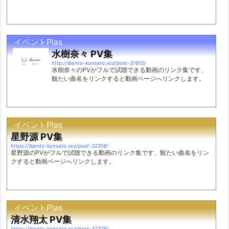
イベントPlas
水樹奈々 PV集
http://ibento-konsato.xyz/post-31610/
水樹奈々のPVがフルで試聴できる動画のリンク集です、
観たい曲名をリンクすると動画ページへリンクします。
イベントPlas
星野源 PV集
https://ibento-konsato.xyz/post-32318/
星野源のPVがフルで試聴できる動画のリンク集です、観たい曲名をリン
クすると動画ページへリンクします。
イベントPlas
清水翔太 PV集
https://ibento-konsato.xyz/post-32376/