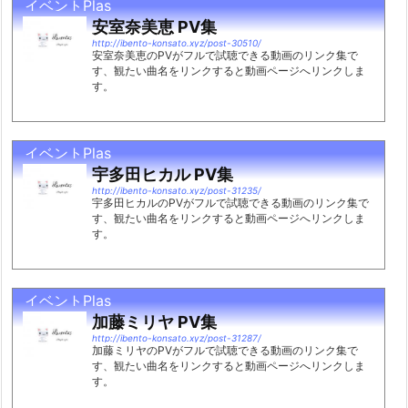
イベントPlas
安室奈美恵 PV集
http://ibento-konsato.xyz/post-30510/
安室奈美恵のPVがフルで試聴できる動画のリンク集で
す、観たい曲名をリンクすると動画ページへリンクしま
す。
イベントPlas
宇多田ヒカル PV集
http://ibento-konsato.xyz/post-31235/
宇多田ヒカルのPVがフルで試聴できる動画のリンク集で
す、観たい曲名をリンクすると動画ページへリンクしま
す。
イベントPlas
加藤ミリヤ PV集
http://ibento-konsato.xyz/post-31287/
加藤ミリヤのPVがフルで試聴できる動画のリンク集で
す、観たい曲名をリンクすると動画ページへリンクしま
す。