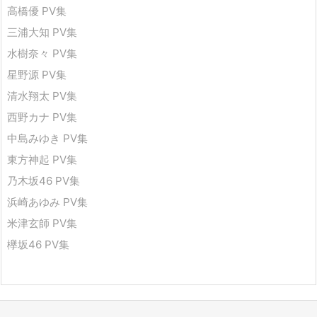
高橋優 PV集
三浦大知 PV集
水樹奈々 PV集
星野源 PV集
清水翔太 PV集
西野カナ PV集
中島みゆき PV集
東方神起 PV集
乃木坂46 PV集
浜崎あゆみ PV集
米津玄師 PV集
欅坂46 PV集