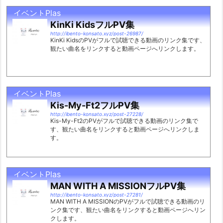
イベントPlas
KinKi KidsフルPV集
http://ibento-konsato.xyz/post-26987/
KinKi KidsのPVがフルで試聴できる動画のリンク集です、
観たい曲名をリンクすると動画ページへリンクします。
イベントPlas
Kis-My-Ft2フルPV集
http://ibento-konsato.xyz/post-27228/
Kis-My-Ft2のPVがフルで試聴できる動画のリンク集で
す、観たい曲名をリンクすると動画ページへリンクしま
す。
イベントPlas
MAN WITH A MISSIONフルPV集
http://ibento-konsato.xyz/post-27281/
MAN WITH A MISSIONのPVがフルで試聴できる動画のリ
ンク集です、観たい曲名をリンクすると動画ページへリン
クします。