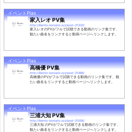
イベントPlas
家入レオ PV集
http://ibento-konsato.xyz/post-31333/
家入レオのPVがフルで試聴できる動画のリンク集です、
観たい曲名をリンクすると動画ページへリンクします。
イベントPlas
高橋優 PV集
http://ibento-konsato.xyz/post-31486/
高橋優のPVがフルで試聴できる動画のリンク集です、観
たい曲名をリンクすると動画ページへリンクします。
イベントPlas
三浦大知 PV集
http://ibento-konsato.xyz/post-31556/
三浦大知 のPVがフルで試聴できる動画のリンク集です、
観たい曲名をリンクすると動画ページへリンクします。