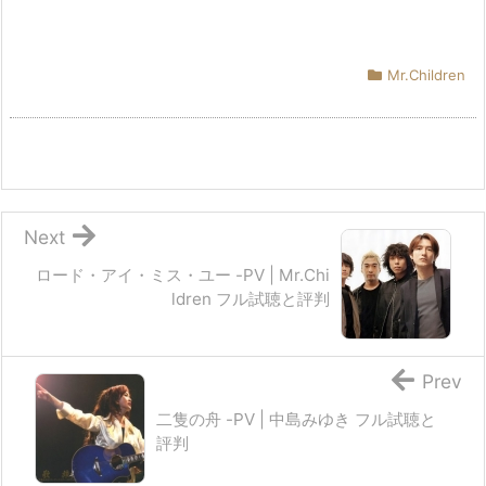
Mr.Children
Next
ロード・アイ・ミス・ユー -PV | Mr.Chi
ldren フル試聴と評判
Prev
二隻の舟 -PV | 中島みゆき フル試聴と
評判