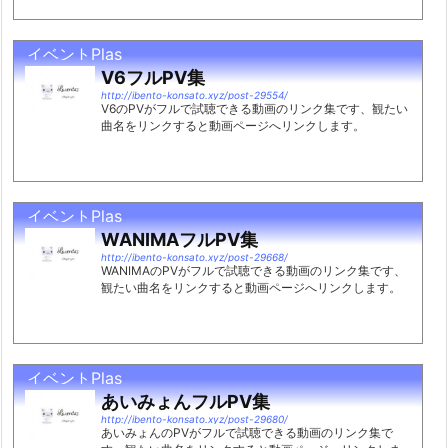
イベントPlas
V6フルPV集
http://ibento-konsato.xyz/post-29554/
V6のPVがフルで試聴できる動画のリンク集です、観たい
曲名をリンクすると動画ページへリンクします。
イベントPlas
WANIMAフルPV集
http://ibento-konsato.xyz/post-29668/
WANIMAのPVがフルで試聴できる動画のリンク集です、
観たい曲名をリンクすると動画ページへリンクします。
イベントPlas
あいみょんフルPV集
http://ibento-konsato.xyz/post-29680/
あいみょんのPVがフルで試聴できる動画のリンク集で