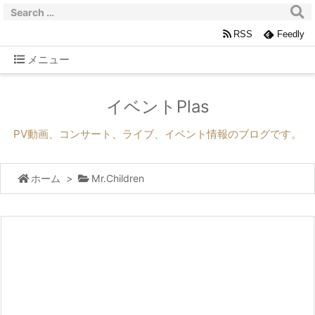
RSS
Feedly
メニュー
イベントPlas
PV動画、コンサート、ライブ、イベント情報のブログです。
ホーム
>
Mr.Children