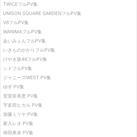
TWICEフルPV集
UNISON SQUARE GARDENフルPV集
V6フルPV集
WANIMAフルPV集
あいみょんフルPV集
いきものがかりフルPV集
けやき坂46フルPV集
シドフルPV集
ジャニーズWEST PV集
ゆず PV集
安室奈美恵 PV集
宇多田ヒカル PV集
加藤ミリヤ PV集
家入レオ PV集
倖田來未 PV集