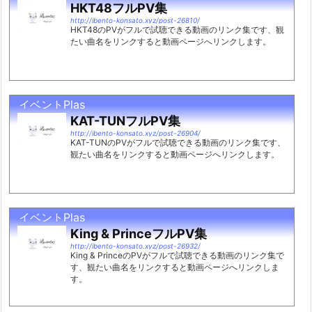
HKT48フルPV集
http://ibento-konsato.xyz/post-26810/
HKT48のPVがフルで試聴できる動画のリンク集です、観
たい曲名をリンクすると動画ページへリンクします。
イベントPlas
KAT-TUNフルPV集
http://ibento-konsato.xyz/post-26904/
KAT-TUNのPVがフルで試聴できる動画のリンク集です、
観たい曲名をリンクすると動画ページへリンクします。
イベントPlas
King & PrinceフルPV集
http://ibento-konsato.xyz/post-26932/
King & PrinceのPVがフルで試聴できる動画のリンク集で
す、観たい曲名をリンクすると動画ページへリンクしま
す。