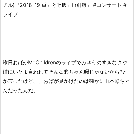
チル)『2018-19 重力と呼吸』in別府』 #コンサート #
ライブ
昨日おばがMr.Childrenのライブでみゆうのすきなさや
姉にいたよ言われてそんな彩ちゃん暇じゃないから?と
か言ったけど、、おばが見かけたのは確かに山本彩ちゃ
んだったんだ。