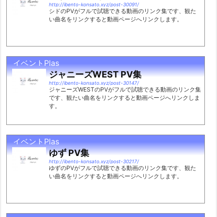
http://ibento-konsato.xyz/post-30091/
シドのPVがフルで試聴できる動画のリンク集です、観た
い曲名をリンクすると動画ページへリンクします。
イベントPlas
ジャニーズWEST PV集
http://ibento-konsato.xyz/post-30147/
ジャニーズWESTのPVがフルで試聴できる動画のリンク集
です、観たい曲名をリンクすると動画ページへリンクしま
す。
イベントPlas
ゆず PV集
http://ibento-konsato.xyz/post-30217/
ゆずのPVがフルで試聴できる動画のリンク集です、観た
い曲名をリンクすると動画ページへリンクします。