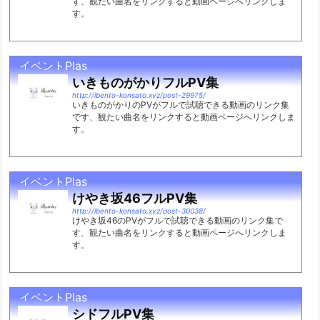
す、観たい曲名をリンクすると動画ページへリンクしま
す。
イベントPlas
いきものがかりフルPV集
http://ibento-konsato.xyz/post-29975/
いきものがかりのPVがフルで試聴できる動画のリンク集
です、観たい曲名をリンクすると動画ページへリンクしま
す。
イベントPlas
けやき坂46フルPV集
http://ibento-konsato.xyz/post-30038/
けやき坂46のPVがフルで試聴できる動画のリンク集で
す、観たい曲名をリンクすると動画ページへリンクしま
す。
イベントPlas
シドフルPV集