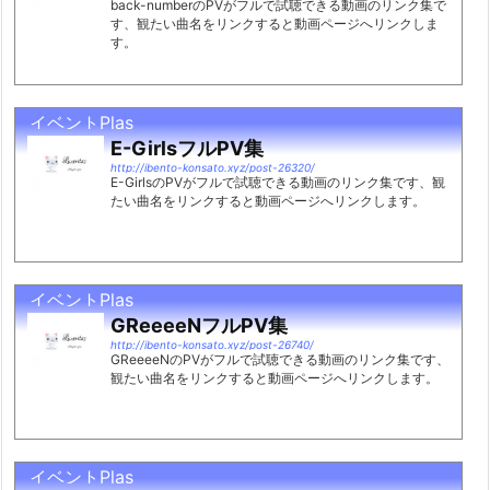
back-numberのPVがフルで試聴できる動画のリンク集で
す、観たい曲名をリンクすると動画ページへリンクしま
す。
イベントPlas
E-GirlsフルPV集
http://ibento-konsato.xyz/post-26320/
E-GirlsのPVがフルで試聴できる動画のリンク集です、観
たい曲名をリンクすると動画ページへリンクします。
イベントPlas
GReeeeNフルPV集
http://ibento-konsato.xyz/post-26740/
GReeeeNのPVがフルで試聴できる動画のリンク集です、
観たい曲名をリンクすると動画ページへリンクします。
イベントPlas