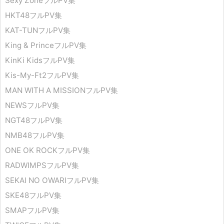
Sexy ZoneフルPV集
HKT48フルPV集
KAT-TUNフルPV集
King & PrinceフルPV集
KinKi KidsフルPV集
Kis-My-Ft2フルPV集
MAN WITH A MISSIONフルPV集
NEWSフルPV集
NGT48フルPV集
NMB48フルPV集
ONE OK ROCKフルPV集
RADWIMPSフルPV集
SEKAI NO OWARIフルPV集
SKE48フルPV集
SMAPフルPV集