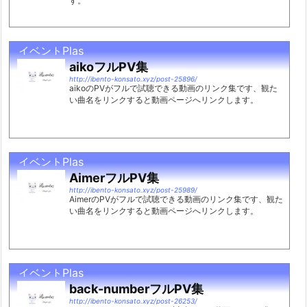
す。
イベントPlas
aikoフルPV集
http://ibento-konsato.xyz/post-25896/
aikoのPVがフルで試聴できる動画のリンク集です、観た
い曲名をリンクすると動画ページへリンクします。
イベントPlas
AimerフルPV集
http://ibento-konsato.xyz/post-25989/
AimerのPVがフルで試聴できる動画のリンク集です、観た
い曲名をリンクすると動画ページへリンクします。
イベントPlas
back-numberフルPV集
http://ibento-konsato.xyz/post-26253/