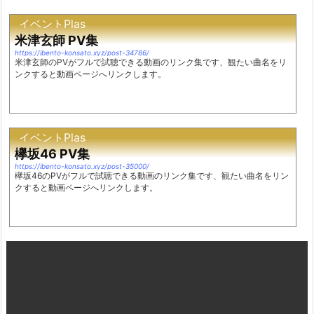
イベントPlas
米津玄師 PV集
https://ibento-konsato.xyz/post-34786/
米津玄師のPVがフルで試聴できる動画のリンク集です、観たい曲名をリ
ンクすると動画ページへリンクします。
イベントPlas
欅坂46 PV集
https://ibento-konsato.xyz/post-35000/
欅坂46のPVがフルで試聴できる動画のリンク集です、観たい曲名をリン
クすると動画ページへリンクします。