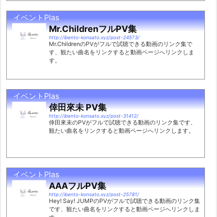
イベントPlas
Mr.ChildrenフルPV集
http://ibento-konsato.xyz/post-24573/
Mr.ChildrenのPVがフルで試聴できる動画のリンク集で
す、観たい曲名をリンクすると動画ページへリンクしま
す。
イベントPlas
倖田來未 PV集
http://ibento-konsato.xyz/post-31412/
倖田來未のPVがフルで試聴できる動画のリンク集です、
観たい曲名をリンクすると動画ページへリンクします。
イベントPlas
AAAフルPV集
http://ibento-konsato.xyz/post-25781/
Hey! Say! JUMPのPVがフルで試聴できる動画のリンク集
です、観たい曲名をリンクすると動画ページへリンクしま