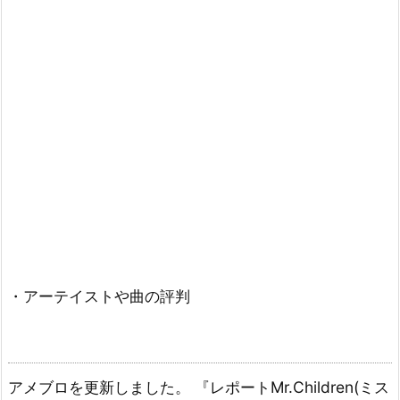
・アーテイストや曲の評判
アメブロを更新しました。 『レポートMr.Children(ミス