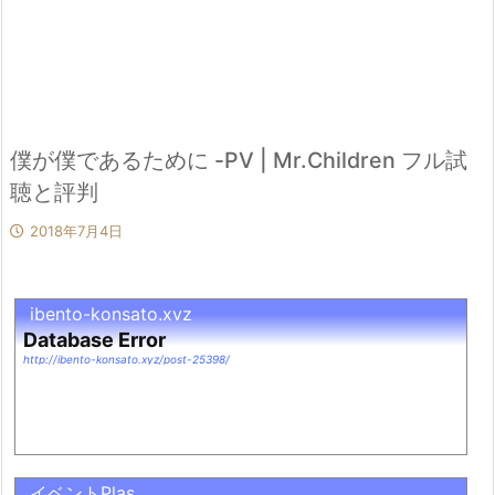
僕が僕であるために -PV | Mr.Children フル試
聴と評判
2018年7月4日
ibento-konsato.xyz
Database Error
http://ibento-konsato.xyz/post-25398/
イベントPlas