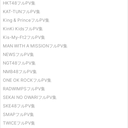
HKT48フルPV集
KAT-TUNフルPV集
King & PrinceフルPV集
KinKi KidsフルPV集
Kis-My-Ft2フルPV集
MAN WITH A MISSIONフルPV集
NEWSフルPV集
NGT48フルPV集
NMB48フルPV集
ONE OK ROCKフルPV集
RADWIMPSフルPV集
SEKAI NO OWARIフルPV集
SKE48フルPV集
SMAPフルPV集
TWICEフルPV集