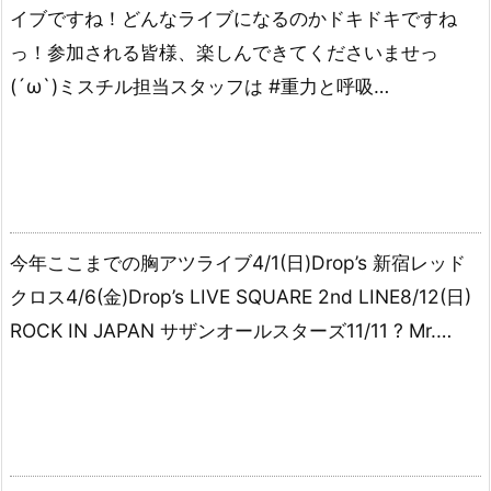
イブですね！どんなライブになるのかドキドキですね
っ！参加される皆様、楽しんできてくださいませっ
(´ω`)ミスチル担当スタッフは #重力と呼吸…
今年ここまでの胸アツライブ4/1(日)Drop’s 新宿レッド
クロス4/6(金)Drop’s LIVE SQUARE 2nd LINE8/12(日)
ROCK IN JAPAN サザンオールスターズ11/11 ? Mr.…