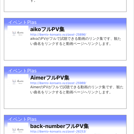
す。
イベントPlas
aikoフルPV集
http://ibento-konsato.xyz/post-25896/
aikoのPVがフルで試聴できる動画のリンク集です、観た
い曲名をリンクすると動画ページへリンクします。
イベントPlas
AimerフルPV集
http://ibento-konsato.xyz/post-25989/
AimerのPVがフルで試聴できる動画のリンク集です、観た
い曲名をリンクすると動画ページへリンクします。
イベントPlas
back-numberフルPV集
http://ibento-konsato.xyz/post-26253/