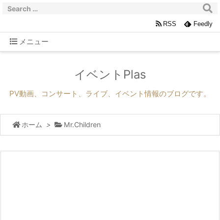
RSS
Feedly
メニュー
イベントPlas
PV動画、コンサート、ライブ、イベント情報のブログです。
ホーム
>
Mr.Children