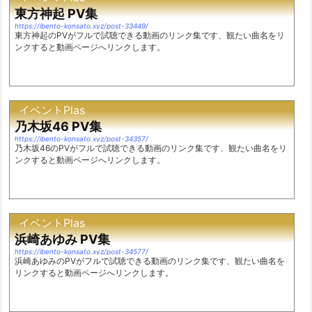
東方神起 PV集
https://ibento-konsato.xyz/post-33449/
東方神起のPVがフルで試聴できる動画のリンク集です、観たい曲名をリ
ンクすると動画ページへリンクします。
イベントPlas
乃木坂46 PV集
https://ibento-konsato.xyz/post-34357/
乃木坂46のPVがフルで試聴できる動画のリンク集です、観たい曲名をリ
ンクすると動画ページへリンクします。
イベントPlas
浜崎あゆみ PV集
https://ibento-konsato.xyz/post-34577/
浜崎あゆみのPVがフルで試聴できる動画のリンク集です、観たい曲名を
リンクすると動画ページへリンクします。