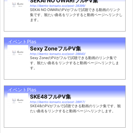
SEKAI NO OWARIフルPV集
http://ibento-konsato.xyz/post-28399/
SEKAI NO OWARIのPVがフルで試聴できる動画のリンク
集です、観たい曲名をリンクすると動画ページへリンクし
ます。
イベントPlas
Sexy ZoneフルPV集
http://ibento-konsato.xyz/post-28840/
Sexy ZoneのPVがフルで試聴できる動画のリンク集で
す、観たい曲名をリンクすると動画ページへリンクしま
す。
イベントPlas
SKE48フルPV集
http://ibento-konsato.xyz/post-28917/
SKE48のPVがフルで試聴できる動画のリンク集です、観
たい曲名をリンクすると動画ページへリンクします。