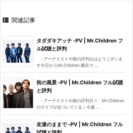
関連記事
タダダキアッテ -PV | Mr.Children フ
ル試聴と評判
・アーテイストや曲の評判おはようございま
す今日からMr.Children 横浜で ...
街の風景 -PV | Mr.Children フル試聴
と評判
・アーテイストや曲の評判日々、Mr.Children
のライブが近づいてくる！今週 ...
友達のままで -PV | Mr.Children フル
試聴と評判