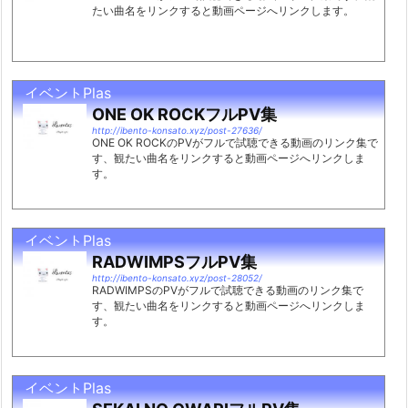
たい曲名をリンクすると動画ページへリンクします。
イベントPlas
ONE OK ROCKフルPV集
http://ibento-konsato.xyz/post-27636/
ONE OK ROCKのPVがフルで試聴できる動画のリンク集で
す、観たい曲名をリンクすると動画ページへリンクしま
す。
イベントPlas
RADWIMPSフルPV集
http://ibento-konsato.xyz/post-28052/
RADWIMPSのPVがフルで試聴できる動画のリンク集で
す、観たい曲名をリンクすると動画ページへリンクしま
す。
イベントPlas