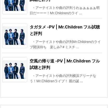
・アーテイストや曲の評判うわぁぁぁぁぁ明
日だーーー！Mr.Childrenのライ ...
タガタメ -PV | Mr.Children フル試聴
と評判
・アーテイストや曲の評判Mr.Childrenのライ
ブ開演待ち 楽しみ?＃ミスチ ...
空風の帰り道 -PV | Mr.Children フル
試聴と評判
・アーテイストや曲の評判横浜アリーナな
う！Mr.Childrenライブ！ 親の誕 ...