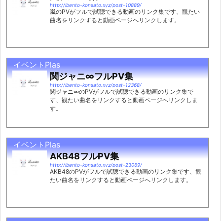
http://ibento-konsato.xyz/post-10889/
嵐のPVがフルで試聴できる動画のリンク集です、観たい
曲名をリンクすると動画ページへリンクします。
イベントPlas
関ジャニ∞フルPV集
http://ibento-konsato.xyz/post-12368/
関ジャニ∞のPVがフルで試聴できる動画のリンク集で
す、観たい曲名をリンクすると動画ページへリンクしま
す。
イベントPlas
AKB48フルPV集
http://ibento-konsato.xyz/post-23069/
AKB48のPVがフルで試聴できる動画のリンク集です、観
たい曲名をリンクすると動画ページへリンクします。