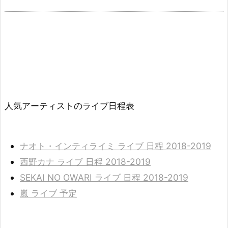
人気アーティストのライブ日程表
ナオト・インティライミ ライブ 日程 2018-2019
西野カナ ライブ 日程 2018-2019
SEKAI NO OWARI ライブ 日程 2018-2019
嵐 ライブ 予定