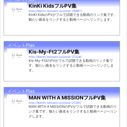
KinKi KidsフルPV集
http://ibento-konsato.xyz/post-26987/
KinKi KidsのPVがフルで試聴できる動画のリンク集です、
観たい曲名をリンクすると動画ページへリンクします。
イベントPlas
Kis-My-Ft2フルPV集
http://ibento-konsato.xyz/post-27228/
Kis-My-Ft2のPVがフルで試聴できる動画のリンク集で
す、観たい曲名をリンクすると動画ページへリンクしま
す。
イベントPlas
MAN WITH A MISSIONフルPV集
http://ibento-konsato.xyz/post-27281/
MAN WITH A MISSIONのPVがフルで試聴できる動画のリ
ンク集です、観たい曲名をリンクすると動画ページへリン
クします。