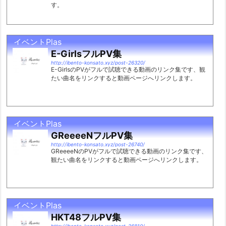
す。
イベントPlas
E-GirlsフルPV集
http://ibento-konsato.xyz/post-26320/
E-GirlsのPVがフルで試聴できる動画のリンク集です、観
たい曲名をリンクすると動画ページへリンクします。
イベントPlas
GReeeeNフルPV集
http://ibento-konsato.xyz/post-26740/
GReeeeNのPVがフルで試聴できる動画のリンク集です、
観たい曲名をリンクすると動画ページへリンクします。
イベントPlas
HKT48フルPV集
http://ibento-konsato.xyz/post-26810/