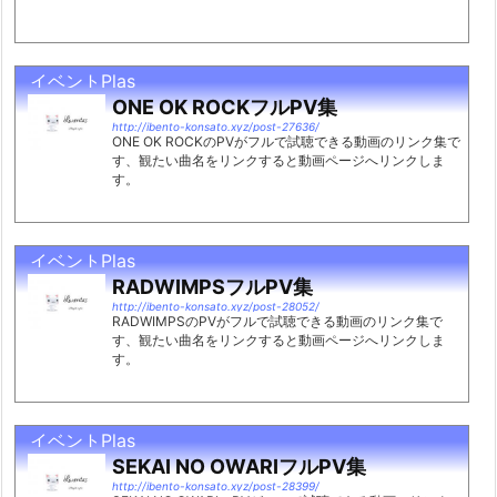
イベントPlas
ONE OK ROCKフルPV集
http://ibento-konsato.xyz/post-27636/
ONE OK ROCKのPVがフルで試聴できる動画のリンク集で
す、観たい曲名をリンクすると動画ページへリンクしま
す。
イベントPlas
RADWIMPSフルPV集
http://ibento-konsato.xyz/post-28052/
RADWIMPSのPVがフルで試聴できる動画のリンク集で
す、観たい曲名をリンクすると動画ページへリンクしま
す。
イベントPlas
SEKAI NO OWARIフルPV集
http://ibento-konsato.xyz/post-28399/