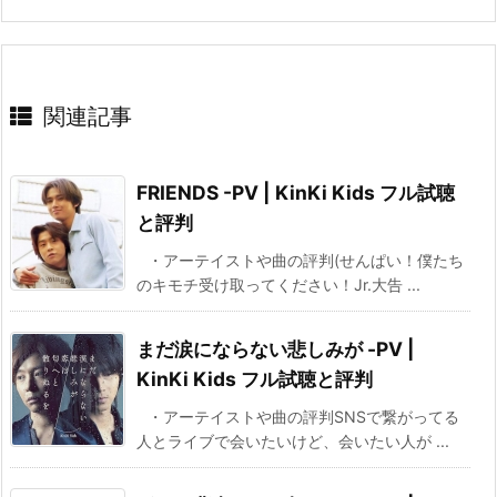
関連記事
FRIENDS -PV | KinKi Kids フル試聴
と評判
・アーテイストや曲の評判(せんぱい！僕たち
のキモチ受け取ってください！Jr.大告 ...
まだ涙にならない悲しみが -PV |
KinKi Kids フル試聴と評判
・アーテイストや曲の評判SNSで繋がってる
人とライブで会いたいけど、会いたい人が ...