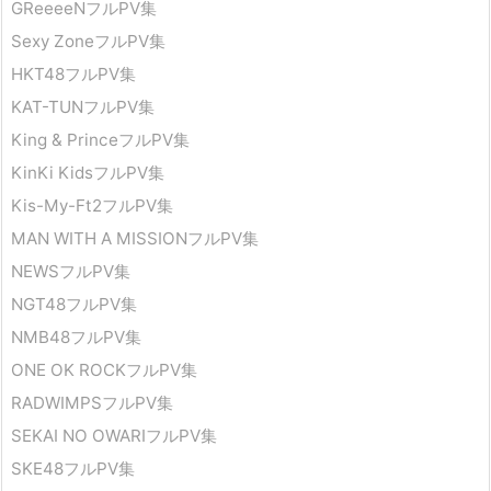
GReeeeNフルPV集
Sexy ZoneフルPV集
HKT48フルPV集
KAT-TUNフルPV集
King & PrinceフルPV集
KinKi KidsフルPV集
Kis-My-Ft2フルPV集
MAN WITH A MISSIONフルPV集
NEWSフルPV集
NGT48フルPV集
NMB48フルPV集
ONE OK ROCKフルPV集
RADWIMPSフルPV集
SEKAI NO OWARIフルPV集
SKE48フルPV集