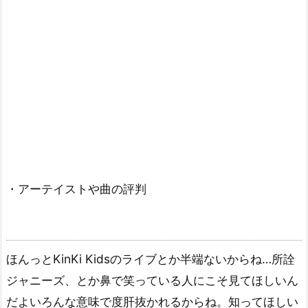
・アーテイストや曲の評判
ほんっとKinKi Kidsのライブとか半端ないからね…所詮
ジャニーズ、とか鼻で笑っている人にこそ見てほしいん
だよいろんな意味で度肝抜かれるからね。知ってほしい