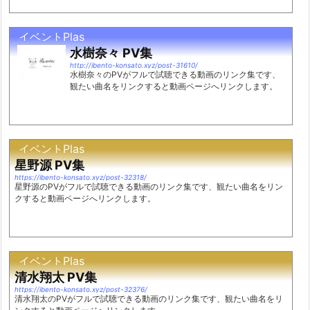
イベントPlas
水樹奈々 PV集
http://ibento-konsato.xyz/post-31610/
水樹奈々のPVがフルで試聴できる動画のリンク集です、
観たい曲名をリンクすると動画ページへリンクします。
イベントPlas
星野源 PV集
https://ibento-konsato.xyz/post-32318/
星野源のPVがフルで試聴できる動画のリンク集です、観たい曲名をリン
クすると動画ページへリンクします。
イベントPlas
清水翔太 PV集
https://ibento-konsato.xyz/post-32376/
清水翔太のPVがフルで試聴できる動画のリンク集です、観たい曲名をリ