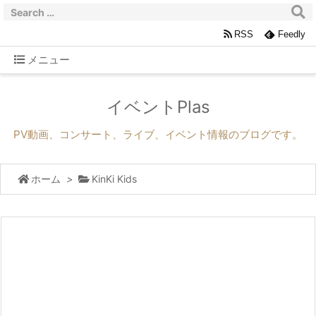
RSS
Feedly
メニュー
イベントPlas
PV動画、コンサート、ライブ、イベント情報のブログです。
ホーム
>
KinKi Kids