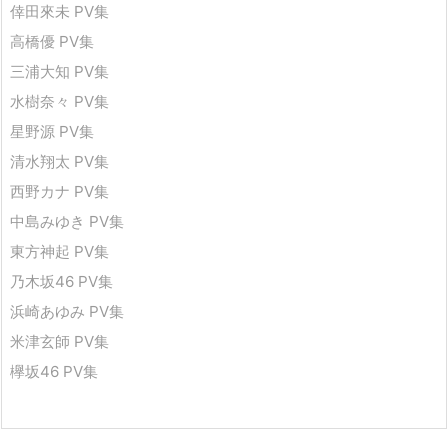
倖田來未 PV集
高橋優 PV集
三浦大知 PV集
水樹奈々 PV集
星野源 PV集
清水翔太 PV集
西野カナ PV集
中島みゆき PV集
東方神起 PV集
乃木坂46 PV集
浜崎あゆみ PV集
米津玄師 PV集
欅坂46 PV集