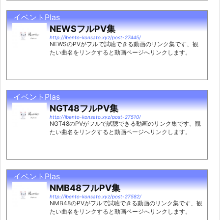
イベントPlas
NEWSフルPV集
http://ibento-konsato.xyz/post-27445/
NEWSのPVがフルで試聴できる動画のリンク集です、観
たい曲名をリンクすると動画ページへリンクします。
イベントPlas
NGT48フルPV集
http://ibento-konsato.xyz/post-27510/
NGT48のPVがフルで試聴できる動画のリンク集です、観
たい曲名をリンクすると動画ページへリンクします。
イベントPlas
NMB48フルPV集
http://ibento-konsato.xyz/post-27582/
NMB48のPVがフルで試聴できる動画のリンク集です、観
たい曲名をリンクすると動画ページへリンクします。