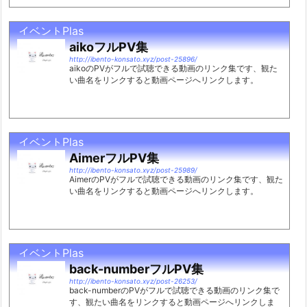
イベントPlas
aikoフルPV集
http://ibento-konsato.xyz/post-25896/
aikoのPVがフルで試聴できる動画のリンク集です、観た
い曲名をリンクすると動画ページへリンクします。
イベントPlas
AimerフルPV集
http://ibento-konsato.xyz/post-25989/
AimerのPVがフルで試聴できる動画のリンク集です、観た
い曲名をリンクすると動画ページへリンクします。
イベントPlas
back-numberフルPV集
http://ibento-konsato.xyz/post-26253/
back-numberのPVがフルで試聴できる動画のリンク集で
す、観たい曲名をリンクすると動画ページへリンクしま