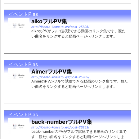
イベントPlas
aikoフルPV集
http://ibento-konsato.xyz/post-25896/
aikoのPVがフルで試聴できる動画のリンク集です、観た
い曲名をリンクすると動画ページへリンクします。
イベントPlas
AimerフルPV集
http://ibento-konsato.xyz/post-25989/
AimerのPVがフルで試聴できる動画のリンク集です、観た
い曲名をリンクすると動画ページへリンクします。
イベントPlas
back-numberフルPV集
http://ibento-konsato.xyz/post-26253/
back-numberのPVがフルで試聴できる動画のリンク集で
す、観たい曲名をリンクすると動画ページへリンクしま