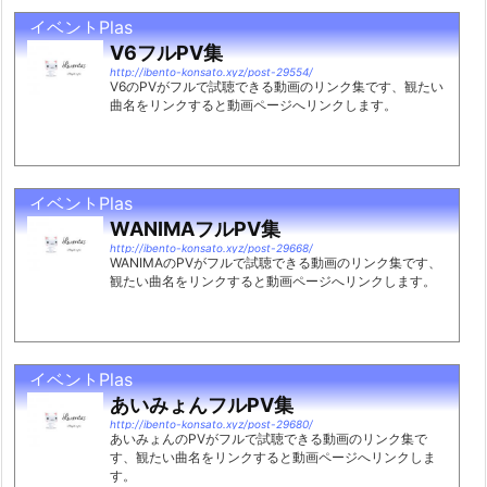
イベントPlas
V6フルPV集
http://ibento-konsato.xyz/post-29554/
V6のPVがフルで試聴できる動画のリンク集です、観たい
曲名をリンクすると動画ページへリンクします。
イベントPlas
WANIMAフルPV集
http://ibento-konsato.xyz/post-29668/
WANIMAのPVがフルで試聴できる動画のリンク集です、
観たい曲名をリンクすると動画ページへリンクします。
イベントPlas
あいみょんフルPV集
http://ibento-konsato.xyz/post-29680/
あいみょんのPVがフルで試聴できる動画のリンク集で
す、観たい曲名をリンクすると動画ページへリンクしま
す。