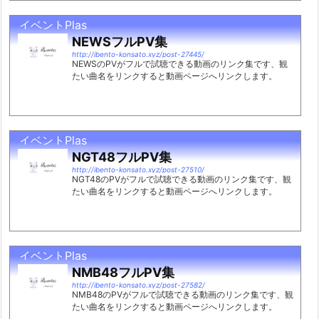
イベントPlas
NEWSフルPV集
http://ibento-konsato.xyz/post-27445/
NEWSのPVがフルで試聴できる動画のリンク集です、観
たい曲名をリンクすると動画ページへリンクします。
イベントPlas
NGT48フルPV集
http://ibento-konsato.xyz/post-27510/
NGT48のPVがフルで試聴できる動画のリンク集です、観
たい曲名をリンクすると動画ページへリンクします。
イベントPlas
NMB48フルPV集
http://ibento-konsato.xyz/post-27582/
NMB48のPVがフルで試聴できる動画のリンク集です、観
たい曲名をリンクすると動画ページへリンクします。