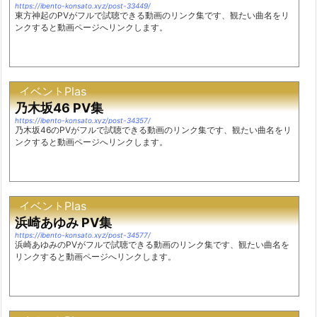
https://ibento-konsato.xyz/post-33449/
東方神起のPVがフルで試聴できる動画のリンク集です、観たい曲名をリ
ンクすると動画ページへリンクします。
イベントPlas
乃木坂46 PV集
https://ibento-konsato.xyz/post-34357/
乃木坂46のPVがフルで試聴できる動画のリンク集です、観たい曲名をリ
ンクすると動画ページへリンクします。
イベントPlas
浜崎あゆみ PV集
https://ibento-konsato.xyz/post-34577/
浜崎あゆみのPVがフルで試聴できる動画のリンク集です、観たい曲名を
リンクすると動画ページへリンクします。