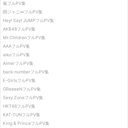
嵐フルPV集
関ジャニ∞フルPV集
Hey! Say! JUMPフルPV集
AKB48フルPV集
Mr.ChildrenフルPV集
AAAフルPV集
aikoフルPV集
AimerフルPV集
back-numberフルPV集
E-GirlsフルPV集
GReeeeNフルPV集
Sexy ZoneフルPV集
HKT48フルPV集
KAT-TUNフルPV集
King & PrinceフルPV集