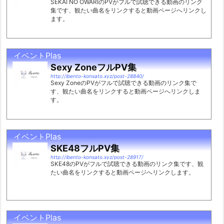
SEKAI NO OWARIのPVがフルで試聴できる動画のリンク
集です、観たい曲名をリンクすると動画ページへリンクし
ます。
イベントPlas
Sexy ZoneフルPV集
http://ibento-konsato.xyz/post-28840/
Sexy ZoneのPVがフルで試聴できる動画のリンク集で
す、観たい曲名をリンクすると動画ページへリンクしま
す。
イベントPlas
SKE48フルPV集
http://ibento-konsato.xyz/post-28917/
SKE48のPVがフルで試聴できる動画のリンク集です、観
たい曲名をリンクすると動画ページへリンクします。
イベントPlas