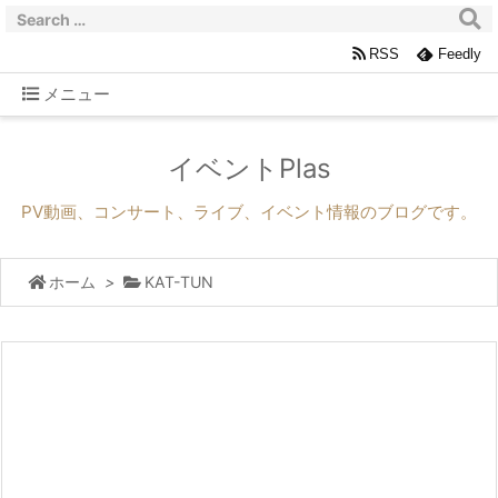
RSS
Feedly
メニュー
イベントPlas
PV動画、コンサート、ライブ、イベント情報のブログです。
ホーム
>
KAT-TUN