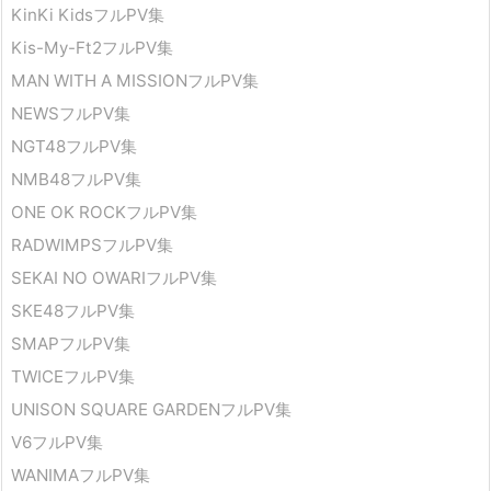
KinKi KidsフルPV集
Kis-My-Ft2フルPV集
MAN WITH A MISSIONフルPV集
NEWSフルPV集
NGT48フルPV集
NMB48フルPV集
ONE OK ROCKフルPV集
RADWIMPSフルPV集
SEKAI NO OWARIフルPV集
SKE48フルPV集
SMAPフルPV集
TWICEフルPV集
UNISON SQUARE GARDENフルPV集
V6フルPV集
WANIMAフルPV集