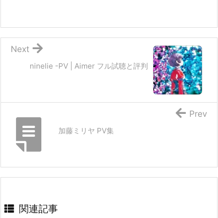
Next
ninelie -PV | Aimer フル試聴と評判
Prev
加藤ミリヤ PV集
関連記事