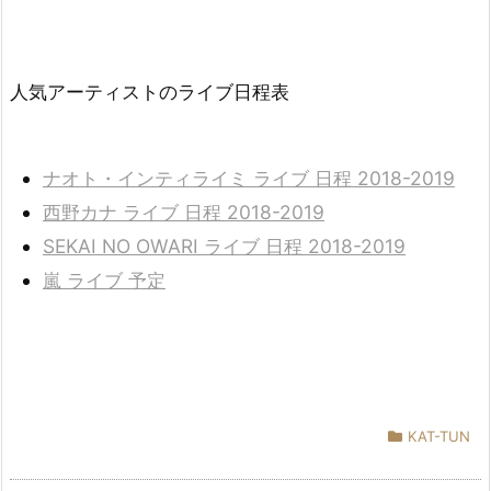
人気アーティストのライブ日程表
ナオト・インティライミ ライブ 日程 2018-2019
西野カナ ライブ 日程 2018-2019
SEKAI NO OWARI ライブ 日程 2018-2019
嵐 ライブ 予定
KAT-TUN