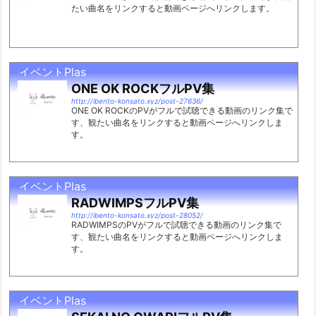
たい曲名をリンクすると動画ページへリンクします。
イベントPlas
ONE OK ROCKフルPV集
http://ibento-konsato.xyz/post-27636/
ONE OK ROCKのPVがフルで試聴できる動画のリンク集で
す、観たい曲名をリンクすると動画ページへリンクしま
す。
イベントPlas
RADWIMPSフルPV集
http://ibento-konsato.xyz/post-28052/
RADWIMPSのPVがフルで試聴できる動画のリンク集で
す、観たい曲名をリンクすると動画ページへリンクしま
す。
イベントPlas