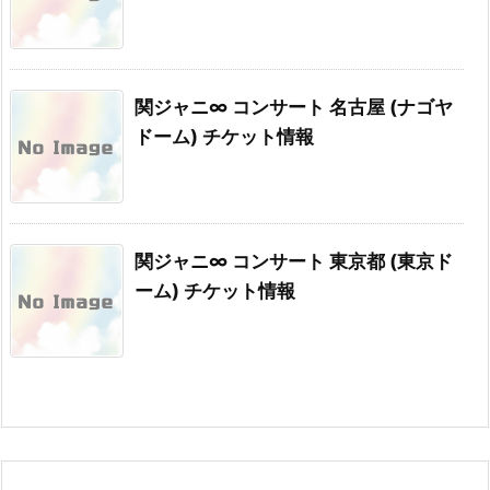
関ジャニ∞ コンサート 名古屋 (ナゴヤ
ドーム) チケット情報
関ジャニ∞ コンサート 東京都 (東京ド
ーム) チケット情報