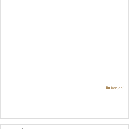
kanjani