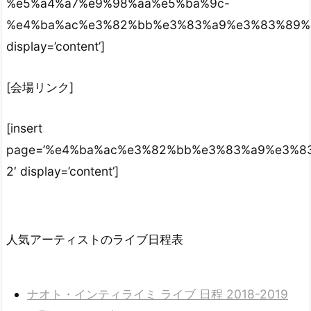
%e5%a4%a7%e9%98%aa%e5%ba%9c-
%e4%ba%ac%e3%82%bb%e3%83%a9%e3%83%89%
display=’content’]
[会場リンク]
[insert
page=’%e4%ba%ac%e3%82%bb%e3%83%a9%e3%8
2′ display=’content’]
人気アーティストのライブ日程表
ナオト・インティライミ ライブ 日程 2018-2019