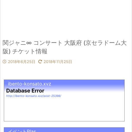
関ジャニ∞ コンサート 大阪府 (京セラドーム大
阪) チケット情報
2018年6月25日
2018年11月25日
ibento-konsato.xyz
Database Error
http://ibento-konsato.xyz/post-25398/
イベントPlas