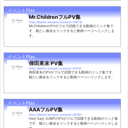
イベントPlas
Mr.ChildrenフルPV集
http://ibento-konsato.xyz/post-24573/
Mr.ChildrenのPVがフルで試聴できる動画のリンク集で
す、観たい曲名をリンクすると動画ページへリンクしま
す。
イベントPlas
倖田來未 PV集
http://ibento-konsato.xyz/post-31412/
倖田來未のPVがフルで試聴できる動画のリンク集です、
観たい曲名をリンクすると動画ページへリンクします。
イベントPlas
AAAフルPV集
http://ibento-konsato.xyz/post-25781/
Hey! Say! JUMPのPVがフルで試聴できる動画のリンク集
です、観たい曲名をリンクすると動画ページへリンクしま