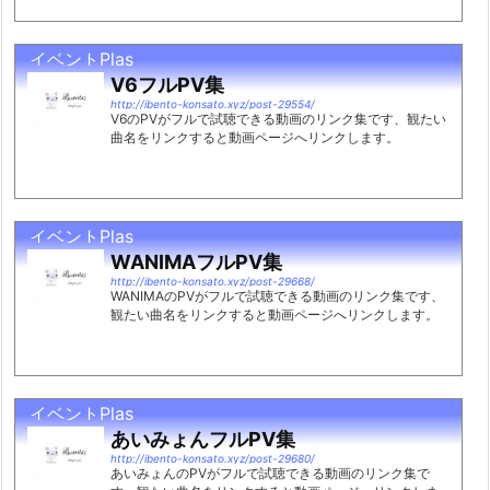
イベントPlas
V6フルPV集
http://ibento-konsato.xyz/post-29554/
V6のPVがフルで試聴できる動画のリンク集です、観たい
曲名をリンクすると動画ページへリンクします。
イベントPlas
WANIMAフルPV集
http://ibento-konsato.xyz/post-29668/
WANIMAのPVがフルで試聴できる動画のリンク集です、
観たい曲名をリンクすると動画ページへリンクします。
イベントPlas
あいみょんフルPV集
http://ibento-konsato.xyz/post-29680/
あいみょんのPVがフルで試聴できる動画のリンク集で