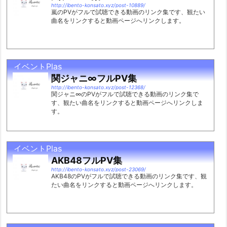
http://ibento-konsato.xyz/post-10889/
嵐のPVがフルで試聴できる動画のリンク集です、観たい
曲名をリンクすると動画ページへリンクします。
イベントPlas
関ジャニ∞フルPV集
http://ibento-konsato.xyz/post-12368/
関ジャニ∞のPVがフルで試聴できる動画のリンク集で
す、観たい曲名をリンクすると動画ページへリンクしま
す。
イベントPlas
AKB48フルPV集
http://ibento-konsato.xyz/post-23069/
AKB48のPVがフルで試聴できる動画のリンク集です、観
たい曲名をリンクすると動画ページへリンクします。