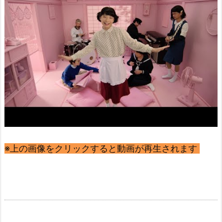
※上の画像をクリックすると動画が再生されます