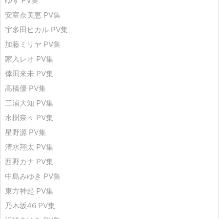
ゆず PV集
安室奈美恵 PV集
宇多田ヒカル PV集
加藤ミリヤ PV集
家入レオ PV集
倖田來未 PV集
高橋優 PV集
三浦大知 PV集
水樹奈々 PV集
星野源 PV集
清水翔太 PV集
西野カナ PV集
中島みゆき PV集
東方神起 PV集
乃木坂46 PV集