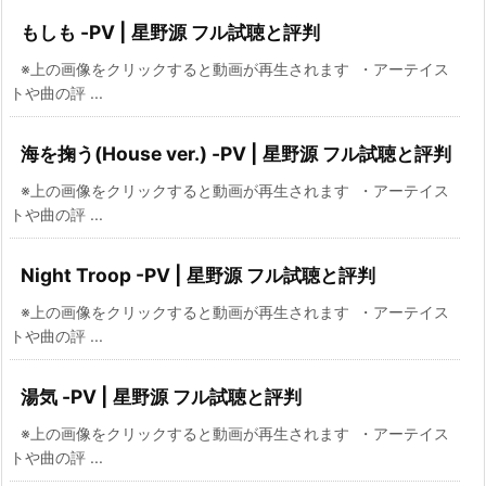
もしも -PV | 星野源 フル試聴と評判
※上の画像をクリックすると動画が再生されます ・アーテイス
トや曲の評 ...
海を掬う(House ver.) -PV | 星野源 フル試聴と評判
※上の画像をクリックすると動画が再生されます ・アーテイス
トや曲の評 ...
Night Troop -PV | 星野源 フル試聴と評判
※上の画像をクリックすると動画が再生されます ・アーテイス
トや曲の評 ...
湯気 -PV | 星野源 フル試聴と評判
※上の画像をクリックすると動画が再生されます ・アーテイス
トや曲の評 ...