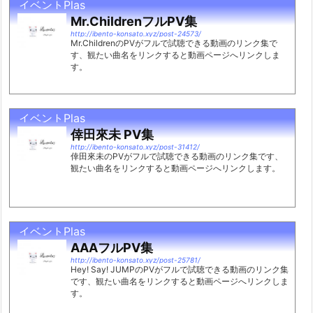
イベントPlas
Mr.ChildrenフルPV集
http://ibento-konsato.xyz/post-24573/
Mr.ChildrenのPVがフルで試聴できる動画のリンク集で
す、観たい曲名をリンクすると動画ページへリンクしま
す。
イベントPlas
倖田來未 PV集
http://ibento-konsato.xyz/post-31412/
倖田來未のPVがフルで試聴できる動画のリンク集です、
観たい曲名をリンクすると動画ページへリンクします。
イベントPlas
AAAフルPV集
http://ibento-konsato.xyz/post-25781/
Hey! Say! JUMPのPVがフルで試聴できる動画のリンク集
です、観たい曲名をリンクすると動画ページへリンクしま
す。