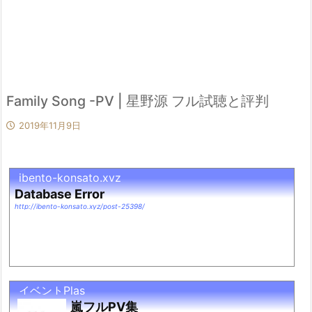
Family Song -PV | 星野源 フル試聴と評判
2019年11月9日
ibento-konsato.xyz
Database Error
http://ibento-konsato.xyz/post-25398/
イベントPlas
嵐フルPV集