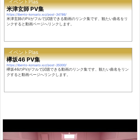
イベントPlas
米津玄師 PV集
https://ibento-konsato.xyz/post-34786/
米津玄師のPVがフルで試聴できる動画のリンク集です、観たい曲名をリ
ンクすると動画ページへリンクします。
イベントPlas
欅坂46 PV集
https://ibento-konsato.xyz/post-35000/
欅坂46のPVがフルで試聴できる動画のリンク集です、観たい曲名をリン
クすると動画ページへリンクします。