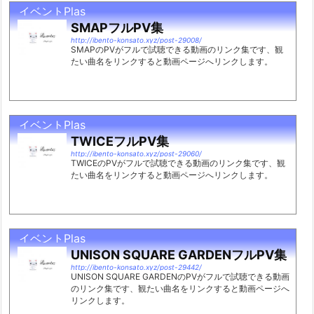
イベントPlas
SMAPフルPV集
http://ibento-konsato.xyz/post-29008/
SMAPのPVがフルで試聴できる動画のリンク集です、観
たい曲名をリンクすると動画ページへリンクします。
イベントPlas
TWICEフルPV集
http://ibento-konsato.xyz/post-29060/
TWICEのPVがフルで試聴できる動画のリンク集です、観
たい曲名をリンクすると動画ページへリンクします。
イベントPlas
UNISON SQUARE GARDENフルPV集
http://ibento-konsato.xyz/post-29442/
UNISON SQUARE GARDENのPVがフルで試聴できる動画
のリンク集です、観たい曲名をリンクすると動画ページへ
リンクします。