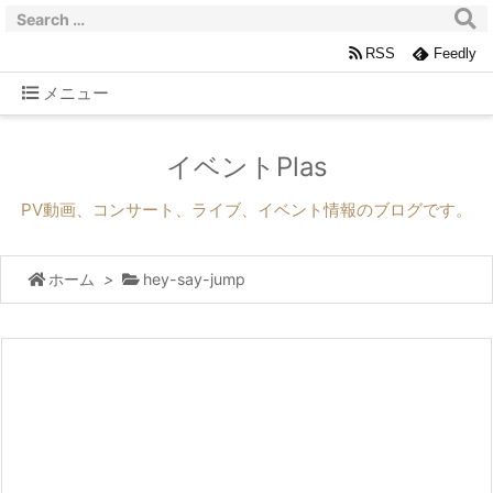
RSS
Feedly
メニュー
イベントPlas
PV動画、コンサート、ライブ、イベント情報のブログです。
ホーム
>
hey-say-jump