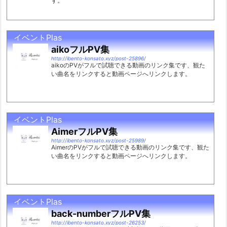
す。
イベントPlas
aikoフルPV集
http://ibento-konsato.xyz/post-25896/
aikoのPVがフルで試聴できる動画のリンク集です、観た
い曲名をリンクすると動画ページへリンクします。
イベントPlas
AimerフルPV集
http://ibento-konsato.xyz/post-25989/
AimerのPVがフルで試聴できる動画のリンク集です、観た
い曲名をリンクすると動画ページへリンクします。
イベントPlas
back-numberフルPV集
http://ibento-konsato.xyz/post-26253/