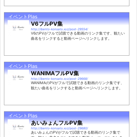
イベントPlas
V6フルPV集
http://ibento-konsato.xyz/post-29554/
V6のPVがフルで試聴できる動画のリンク集です、観たい
曲名をリンクすると動画ページへリンクします。
イベントPlas
WANIMAフルPV集
http://ibento-konsato.xyz/post-29668/
WANIMAのPVがフルで試聴できる動画のリンク集です、
観たい曲名をリンクすると動画ページへリンクします。
イベントPlas
あいみょんフルPV集
http://ibento-konsato.xyz/post-29680/
あいみょんのPVがフルで試聴できる動画のリンク集で