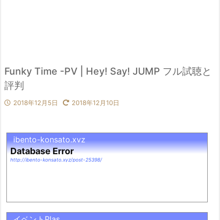
Funky Time -PV | Hey! Say! JUMP フル試聴と
評判
2018年12月5日
2018年12月10日
ibento-konsato.xyz
Database Error
http://ibento-konsato.xyz/post-25398/
イベントPlas