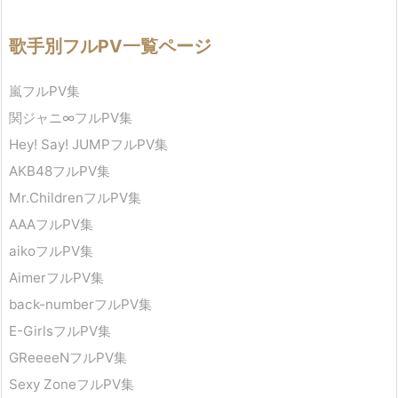
歌手別フルPV一覧ページ
嵐フルPV集
関ジャニ∞フルPV集
Hey! Say! JUMPフルPV集
AKB48フルPV集
Mr.ChildrenフルPV集
AAAフルPV集
aikoフルPV集
AimerフルPV集
back-numberフルPV集
E-GirlsフルPV集
GReeeeNフルPV集
Sexy ZoneフルPV集