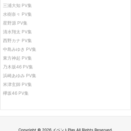
三浦大知 PV集
水樹奈々 PV集
星野源 PV集
清水翔太 PV集
西野カナ PV集
中島みゆき PV集
東方神起 PV集
乃木坂46 PV集
浜崎あゆみ PV集
米津玄師 PV集
欅坂46 PV集
Copyright ©
2026
イベントPlas
All Rights Reserved.