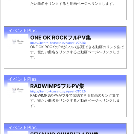
たい曲名をリンクすると動画ページへリンクします。
イベントPlas
ONE OK ROCKフルPV集
http://ibento-konsato.xyz/post-27636/
ONE OK ROCKのPVがフルで試聴できる動画のリンク集で
す、観たい曲名をリンクすると動画ページへリンクしま
す。
イベントPlas
RADWIMPSフルPV集
http://ibento-konsato.xyz/post-28052/
RADWIMPSのPVがフルで試聴できる動画のリンク集で
す、観たい曲名をリンクすると動画ページへリンクしま
す。
イベントPlas