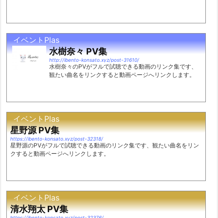
イベントPlas
水樹奈々 PV集
http://ibento-konsato.xyz/post-31610/
水樹奈々のPVがフルで試聴できる動画のリンク集です、
観たい曲名をリンクすると動画ページへリンクします。
イベントPlas
星野源 PV集
https://ibento-konsato.xyz/post-32318/
星野源のPVがフルで試聴できる動画のリンク集です、観たい曲名をリン
クすると動画ページへリンクします。
イベントPlas
清水翔太 PV集
https://ibento-konsato.xyz/post-32376/