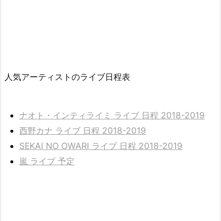
人気アーティストのライブ日程表
ナオト・インティライミ ライブ 日程 2018-2019
西野カナ ライブ 日程 2018-2019
SEKAI NO OWARI ライブ 日程 2018-2019
嵐 ライブ 予定