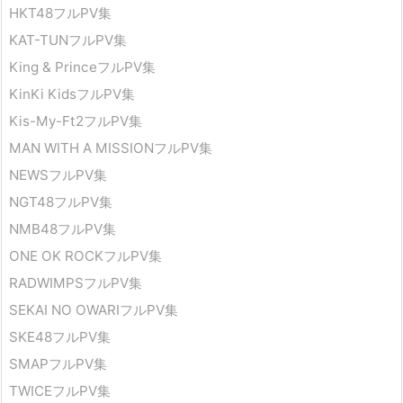
HKT48フルPV集
KAT-TUNフルPV集
King & PrinceフルPV集
KinKi KidsフルPV集
Kis-My-Ft2フルPV集
MAN WITH A MISSIONフルPV集
NEWSフルPV集
NGT48フルPV集
NMB48フルPV集
ONE OK ROCKフルPV集
RADWIMPSフルPV集
SEKAI NO OWARIフルPV集
SKE48フルPV集
SMAPフルPV集
TWICEフルPV集