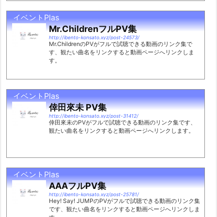
イベントPlas
Mr.ChildrenフルPV集
http://ibento-konsato.xyz/post-24573/
Mr.ChildrenのPVがフルで試聴できる動画のリンク集で
す、観たい曲名をリンクすると動画ページへリンクしま
す。
イベントPlas
倖田來未 PV集
http://ibento-konsato.xyz/post-31412/
倖田來未のPVがフルで試聴できる動画のリンク集です、
観たい曲名をリンクすると動画ページへリンクします。
イベントPlas
AAAフルPV集
http://ibento-konsato.xyz/post-25781/
Hey! Say! JUMPのPVがフルで試聴できる動画のリンク集
です、観たい曲名をリンクすると動画ページへリンクしま