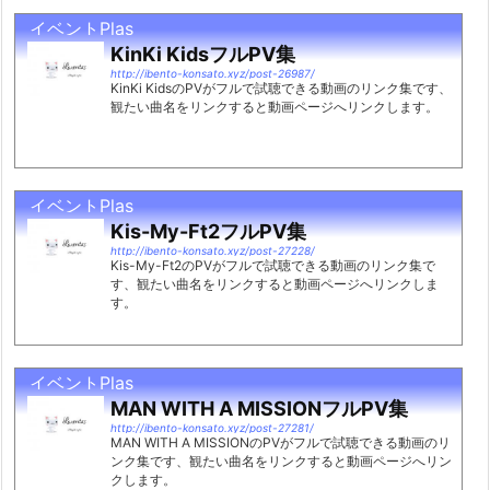
イベントPlas
KinKi KidsフルPV集
http://ibento-konsato.xyz/post-26987/
KinKi KidsのPVがフルで試聴できる動画のリンク集です、
観たい曲名をリンクすると動画ページへリンクします。
イベントPlas
Kis-My-Ft2フルPV集
http://ibento-konsato.xyz/post-27228/
Kis-My-Ft2のPVがフルで試聴できる動画のリンク集で
す、観たい曲名をリンクすると動画ページへリンクしま
す。
イベントPlas
MAN WITH A MISSIONフルPV集
http://ibento-konsato.xyz/post-27281/
MAN WITH A MISSIONのPVがフルで試聴できる動画のリ
ンク集です、観たい曲名をリンクすると動画ページへリン
クします。