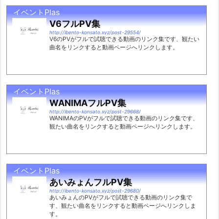
イベントPlas
V6フルPV集
http://ibento-konsato.xyz/post-29554/
V6のPVがフルで試聴できる動画のリンク集です、観たい
曲名をリンクすると動画ページへリンクします。
イベントPlas
WANIMAフルPV集
http://ibento-konsato.xyz/post-29668/
WANIMAのPVがフルで試聴できる動画のリンク集です、
観たい曲名をリンクすると動画ページへリンクします。
イベントPlas
あいみょんフルPV集
http://ibento-konsato.xyz/post-29680/
あいみょんのPVがフルで試聴できる動画のリンク集で
す、観たい曲名をリンクすると動画ページへリンクしま
す。