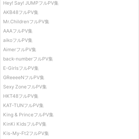
Hey! Say! JUMPフルPV集
AKB48フルPV集
Mr.ChildrenフルPV集
AAAフルPV集
aikoフルPV集
AimerフルPV集
back-numberフルPV集
E-GirlsフルPV集
GReeeeNフルPV集
Sexy ZoneフルPV集
HKT48フルPV集
KAT-TUNフルPV集
King & PrinceフルPV集
KinKi KidsフルPV集
Kis-My-Ft2フルPV集