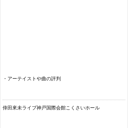
・アーテイストや曲の評判
倖田來未ライブ神戸国際会館こくさいホール