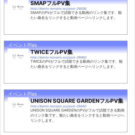
SMAPフルPV集
http://ibento-konsato.xyz/post-29008/
SMAPのPVがフルで試聴できる動画のリンク集です、観
たい曲名をリンクすると動画ページへリンクします。
イベントPlas
TWICEフルPV集
http://ibento-konsato.xyz/post-29060/
TWICEのPVがフルで試聴できる動画のリンク集です、観
たい曲名をリンクすると動画ページへリンクします。
イベントPlas
UNISON SQUARE GARDENフルPV集
http://ibento-konsato.xyz/post-29442/
UNISON SQUARE GARDENのPVがフルで試聴できる動画
のリンク集です、観たい曲名をリンクすると動画ページへ
リンクします。