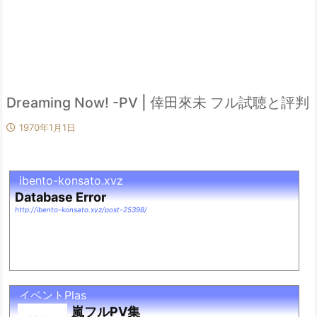
Dreaming Now! -PV | 倖田來未 フル試聴と評判
1970年1月1日
ibento-konsato.xyz
Database Error
http://ibento-konsato.xyz/post-25398/
イベントPlas
嵐フルPV集