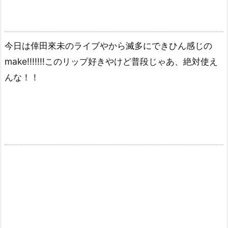
今日は倖田來未のライブやから滅多にできひん感じの
make!!!!!!!このリップ好きやけど普段じゃあ、絶対使え
んな！！