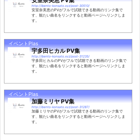
安室奈美恵 PV集
http://ibento-konsato.xyz/post-30510/
安室奈美恵のPVがフルで試聴できる動画のリンク集で
す、観たい曲名をリンクすると動画ページへリンクしま
す。
イベントPlas
宇多田ヒカル PV集
http://ibento-konsato.xyz/post-31235/
宇多田ヒカルのPVがフルで試聴できる動画のリンク集で
す、観たい曲名をリンクすると動画ページへリンクしま
す。
イベントPlas
加藤ミリヤ PV集
http://ibento-konsato.xyz/post-31287/
加藤ミリヤのPVがフルで試聴できる動画のリンク集で
す、観たい曲名をリンクすると動画ページへリンクしま
す。