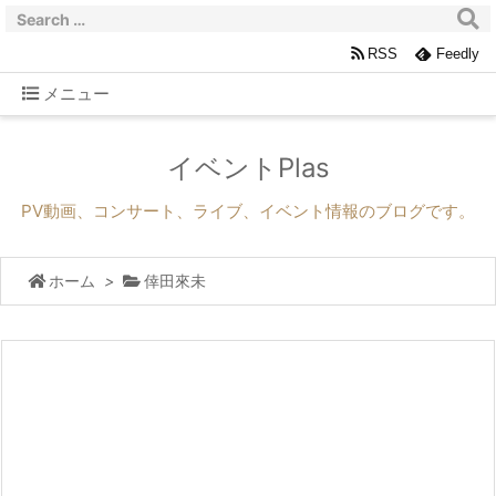
RSS
Feedly
メニュー
イベントPlas
PV動画、コンサート、ライブ、イベント情報のブログです。
ホーム
>
倖田來未