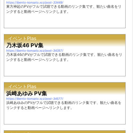
https://ibento-konsato.xyz/post-33449/
東方神起のPVがフルで試聴できる動画のリンク集です、観たい曲名をリ
ンクすると動画ページへリンクします。
イベントPlas
乃木坂46 PV集
https://ibento-konsato.xyz/post-34357/
乃木坂46のPVがフルで試聴できる動画のリンク集です、観たい曲名をリ
ンクすると動画ページへリンクします。
イベントPlas
浜崎あゆみ PV集
https://ibento-konsato.xyz/post-34577/
浜崎あゆみのPVがフルで試聴できる動画のリンク集です、観たい曲名を
リンクすると動画ページへリンクします。