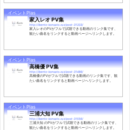
イベントPlas
家入レオ PV集
http://ibento-konsato.xyz/post-31333/
家入レオのPVがフルで試聴できる動画のリンク集です、
観たい曲名をリンクすると動画ページへリンクします。
イベントPlas
高橋優 PV集
http://ibento-konsato.xyz/post-31486/
高橋優のPVがフルで試聴できる動画のリンク集です、観
たい曲名をリンクすると動画ページへリンクします。
イベントPlas
三浦大知 PV集
http://ibento-konsato.xyz/post-31556/
三浦大知 のPVがフルで試聴できる動画のリンク集です、
観たい曲名をリンクすると動画ページへリンクします。