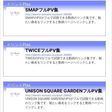
イベントPlas
SMAPフルPV集
http://ibento-konsato.xyz/post-29008/
SMAPのPVがフルで試聴できる動画のリンク集です、観
たい曲名をリンクすると動画ページへリンクします。
イベントPlas
TWICEフルPV集
http://ibento-konsato.xyz/post-29060/
TWICEのPVがフルで試聴できる動画のリンク集です、観
たい曲名をリンクすると動画ページへリンクします。
イベントPlas
UNISON SQUARE GARDENフルPV集
http://ibento-konsato.xyz/post-29442/
UNISON SQUARE GARDENのPVがフルで試聴できる動画
のリンク集です、観たい曲名をリンクすると動画ページへ
リンクします。