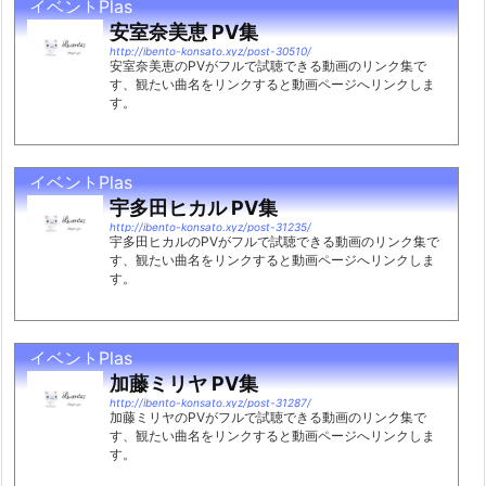
イベントPlas
安室奈美恵 PV集
http://ibento-konsato.xyz/post-30510/
安室奈美恵のPVがフルで試聴できる動画のリンク集で
す、観たい曲名をリンクすると動画ページへリンクしま
す。
イベントPlas
宇多田ヒカル PV集
http://ibento-konsato.xyz/post-31235/
宇多田ヒカルのPVがフルで試聴できる動画のリンク集で
す、観たい曲名をリンクすると動画ページへリンクしま
す。
イベントPlas
加藤ミリヤ PV集
http://ibento-konsato.xyz/post-31287/
加藤ミリヤのPVがフルで試聴できる動画のリンク集で
す、観たい曲名をリンクすると動画ページへリンクしま
す。