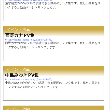
清水翔太のPVがフルで試聴できる動画のリンク集です、観たい曲名をリ
ンクすると動画ページへリンクします。
イベントPlas
西野カナ PV集
https://ibento-konsato.xyz/post-32799/
西野カナのPVがフルで試聴できる動画のリンク集です、観たい曲名をリ
ンクすると動画ページへリンクします。
イベントPlas
中島みゆき PV集
https://ibento-konsato.xyz/post-33400/
中島みゆきのPVがフルで試聴できる動画のリンク集です、観たい曲名を
リンクすると動画ページへリンクします。
イベントPlas