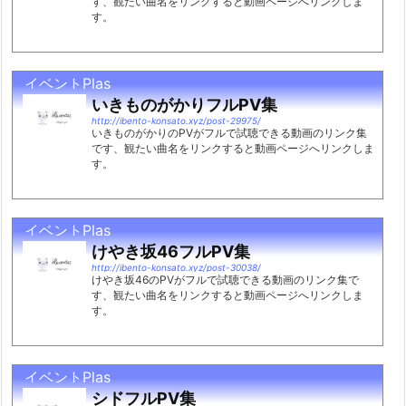
す、観たい曲名をリンクすると動画ページへリンクしま
す。
イベントPlas
いきものがかりフルPV集
http://ibento-konsato.xyz/post-29975/
いきものがかりのPVがフルで試聴できる動画のリンク集
です、観たい曲名をリンクすると動画ページへリンクしま
す。
イベントPlas
けやき坂46フルPV集
http://ibento-konsato.xyz/post-30038/
けやき坂46のPVがフルで試聴できる動画のリンク集で
す、観たい曲名をリンクすると動画ページへリンクしま
す。
イベントPlas
シドフルPV集