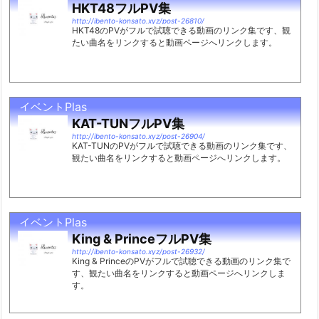
HKT48フルPV集
http://ibento-konsato.xyz/post-26810/
HKT48のPVがフルで試聴できる動画のリンク集です、観
たい曲名をリンクすると動画ページへリンクします。
イベントPlas
KAT-TUNフルPV集
http://ibento-konsato.xyz/post-26904/
KAT-TUNのPVがフルで試聴できる動画のリンク集です、
観たい曲名をリンクすると動画ページへリンクします。
イベントPlas
King & PrinceフルPV集
http://ibento-konsato.xyz/post-26932/
King & PrinceのPVがフルで試聴できる動画のリンク集で
す、観たい曲名をリンクすると動画ページへリンクしま
す。