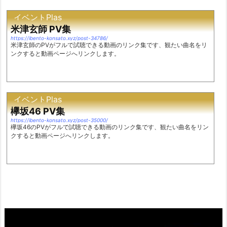
イベントPlas
米津玄師 PV集
https://ibento-konsato.xyz/post-34786/
米津玄師のPVがフルで試聴できる動画のリンク集です、観たい曲名をリ
ンクすると動画ページへリンクします。
イベントPlas
欅坂46 PV集
https://ibento-konsato.xyz/post-35000/
欅坂46のPVがフルで試聴できる動画のリンク集です、観たい曲名をリン
クすると動画ページへリンクします。