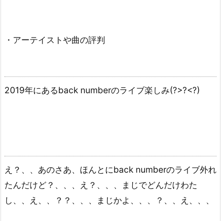
・アーテイストや曲の評判
2019年にあるback numberのライブ楽しみ(?>?<?)
え？、、あのさあ、ほんとにback numberのライブ外れ
たんだけど？、、、え？、、、まじでどんだけわた
し、、え、、？？、、、まじかよ、、、？、、え、、、