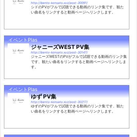
http://ibento-konsato.xyz/post-30091/
シドのPVがフルで試聴できる動画のリンク集です、観た
い曲名をリンクすると動画ページへリンクします。
イベントPlas
ジャニーズWEST PV集
http://ibento-konsato.xyz/post-30147/
ジャニーズWESTのPVがフルで試聴できる動画のリンク集
です、観たい曲名をリンクすると動画ページへリンクしま
す。
イベントPlas
ゆず PV集
http://ibento-konsato.xyz/post-30217/
ゆずのPVがフルで試聴できる動画のリンク集です、観た
い曲名をリンクすると動画ページへリンクします。