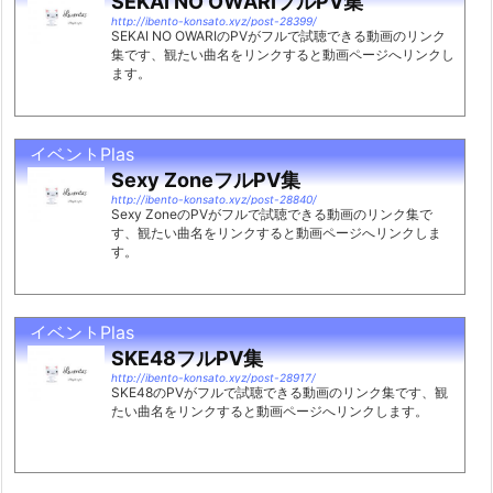
SEKAI NO OWARIフルPV集
http://ibento-konsato.xyz/post-28399/
SEKAI NO OWARIのPVがフルで試聴できる動画のリンク
集です、観たい曲名をリンクすると動画ページへリンクし
ます。
イベントPlas
Sexy ZoneフルPV集
http://ibento-konsato.xyz/post-28840/
Sexy ZoneのPVがフルで試聴できる動画のリンク集で
す、観たい曲名をリンクすると動画ページへリンクしま
す。
イベントPlas
SKE48フルPV集
http://ibento-konsato.xyz/post-28917/
SKE48のPVがフルで試聴できる動画のリンク集です、観
たい曲名をリンクすると動画ページへリンクします。