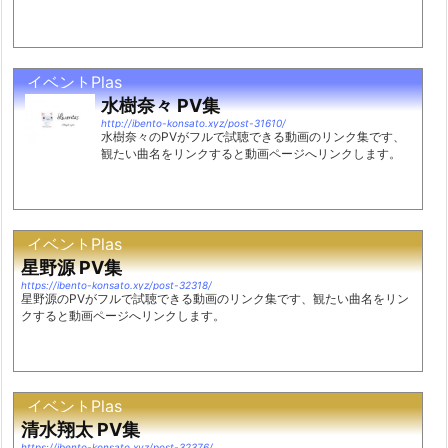
イベントPlas
水樹奈々 PV集
http://ibento-konsato.xyz/post-31610/
水樹奈々のPVがフルで試聴できる動画のリンク集です、
観たい曲名をリンクすると動画ページへリンクします。
イベントPlas
星野源 PV集
https://ibento-konsato.xyz/post-32318/
星野源のPVがフルで試聴できる動画のリンク集です、観たい曲名をリン
クすると動画ページへリンクします。
イベントPlas
清水翔太 PV集
https://ibento-konsato.xyz/post-32376/