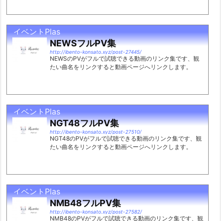
イベントPlas
NEWSフルPV集
http://ibento-konsato.xyz/post-27445/
NEWSのPVがフルで試聴できる動画のリンク集です、観
たい曲名をリンクすると動画ページへリンクします。
イベントPlas
NGT48フルPV集
http://ibento-konsato.xyz/post-27510/
NGT48のPVがフルで試聴できる動画のリンク集です、観
たい曲名をリンクすると動画ページへリンクします。
イベントPlas
NMB48フルPV集
http://ibento-konsato.xyz/post-27582/
NMB48のPVがフルで試聴できる動画のリンク集です、観