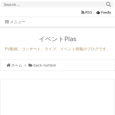
RSS
Feedly
メニュー
イベントPlas
PV動画、コンサート、ライブ、イベント情報のブログです。
ホーム
>
back-number