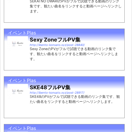
SEKAI NO OWARIのPVがフルで試聴できる動画のリンク
集です、観たい曲名をリンクすると動画ページへリンクし
ます。
イベントPlas
Sexy ZoneフルPV集
http://ibento-konsato.xyz/post-28840/
Sexy ZoneのPVがフルで試聴できる動画のリンク集で
す、観たい曲名をリンクすると動画ページへリンクしま
す。
イベントPlas
SKE48フルPV集
http://ibento-konsato.xyz/post-28917/
SKE48のPVがフルで試聴できる動画のリンク集です、観
たい曲名をリンクすると動画ページへリンクします。
イベントPlas