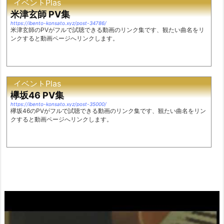
イベントPlas
米津玄師 PV集
https://ibento-konsato.xyz/post-34786/
米津玄師のPVがフルで試聴できる動画のリンク集です、観たい曲名をリ
ンクすると動画ページへリンクします。
イベントPlas
欅坂46 PV集
https://ibento-konsato.xyz/post-35000/
欅坂46のPVがフルで試聴できる動画のリンク集です、観たい曲名をリン
クすると動画ページへリンクします。