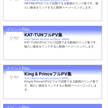
HKT48のPVがフルで試聴できる動画のリンク集です、観
たい曲名をリンクすると動画ページへリンクします。
イベントPlas
KAT-TUNフルPV集
http://ibento-konsato.xyz/post-26904/
KAT-TUNのPVがフルで試聴できる動画のリンク集です、
観たい曲名をリンクすると動画ページへリンクします。
イベントPlas
King & PrinceフルPV集
http://ibento-konsato.xyz/post-26932/
King & PrinceのPVがフルで試聴できる動画のリンク集で
す、観たい曲名をリンクすると動画ページへリンクしま
す。
イベントPlas