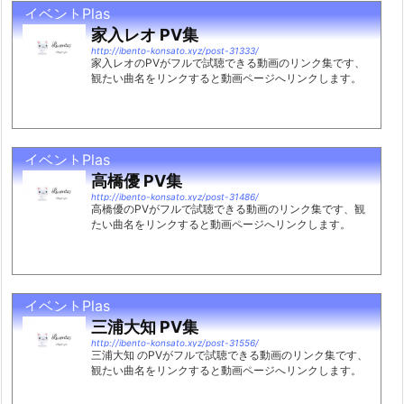
イベントPlas
家入レオ PV集
http://ibento-konsato.xyz/post-31333/
家入レオのPVがフルで試聴できる動画のリンク集です、
観たい曲名をリンクすると動画ページへリンクします。
イベントPlas
高橋優 PV集
http://ibento-konsato.xyz/post-31486/
高橋優のPVがフルで試聴できる動画のリンク集です、観
たい曲名をリンクすると動画ページへリンクします。
イベントPlas
三浦大知 PV集
http://ibento-konsato.xyz/post-31556/
三浦大知 のPVがフルで試聴できる動画のリンク集です、
観たい曲名をリンクすると動画ページへリンクします。