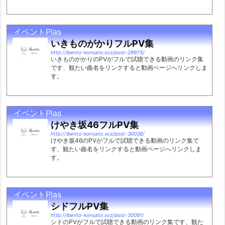
イベントPlas
いきものがかりフルPV集
http://ibento-konsato.xyz/post-29975/
いきものがかりのPVがフルで試聴できる動画のリンク集
です、観たい曲名をリンクすると動画ページへリンクしま
す。
イベントPlas
けやき坂46フルPV集
http://ibento-konsato.xyz/post-30038/
けやき坂46のPVがフルで試聴できる動画のリンク集で
す、観たい曲名をリンクすると動画ページへリンクしま
す。
イベントPlas
シドフルPV集
http://ibento-konsato.xyz/post-30091/
シドのPVがフルで試聴できる動画のリンク集です、観た