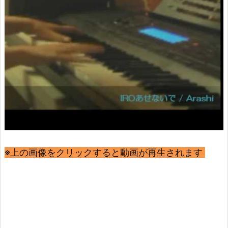
※上の画像をクリックすると動画が再生されます