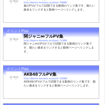
http://ibento-konsato.xyz/post-10889/
嵐のPVがフルで試聴できる動画のリンク集です、観たい
曲名をリンクすると動画ページへリンクします。
イベントPlas
関ジャニ∞フルPV集
http://ibento-konsato.xyz/post-12368/
関ジャニ∞のPVがフルで試聴できる動画のリンク集で
す、観たい曲名をリンクすると動画ページへリンクしま
す。
イベントPlas
AKB48フルPV集
http://ibento-konsato.xyz/post-23069/
AKB48のPVがフルで試聴できる動画のリンク集です、観
たい曲名をリンクすると動画ページへリンクします。