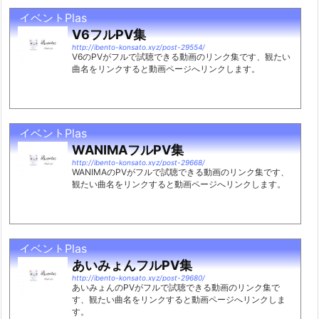
イベントPlas
V6フルPV集
http://ibento-konsato.xyz/post-29554/
V6のPVがフルで試聴できる動画のリンク集です、観たい
曲名をリンクすると動画ページへリンクします。
イベントPlas
WANIMAフルPV集
http://ibento-konsato.xyz/post-29668/
WANIMAのPVがフルで試聴できる動画のリンク集です、
観たい曲名をリンクすると動画ページへリンクします。
イベントPlas
あいみょんフルPV集
http://ibento-konsato.xyz/post-29680/
あいみょんのPVがフルで試聴できる動画のリンク集で
す、観たい曲名をリンクすると動画ページへリンクしま
す。