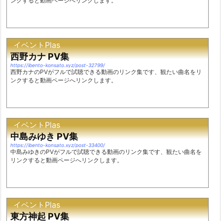
ンクすると動画ページへリンクします。
イベントPlas
西野カナ PV集
https://ibento-konsato.xyz/post-32799/
西野カナのPVがフルで試聴できる動画のリンク集です、観たい曲名をリ
ンクすると動画ページへリンクします。
イベントPlas
中島みゆき PV集
https://ibento-konsato.xyz/post-33400/
中島みゆきのPVがフルで試聴できる動画のリンク集です、観たい曲名を
リンクすると動画ページへリンクします。
イベントPlas
東方神起 PV集