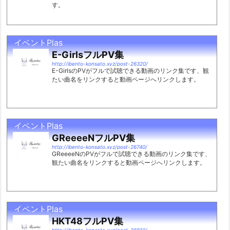
す。
イベントPlas
E-GirlsフルPV集
http://ibento-konsato.xyz/post-26320/
E-GirlsのPVがフルで試聴できる動画のリンク集です、観
たい曲名をリンクすると動画ページへリンクします。
イベントPlas
GReeeeNフルPV集
http://ibento-konsato.xyz/post-26740/
GReeeeNのPVがフルで試聴できる動画のリンク集です、
観たい曲名をリンクすると動画ページへリンクします。
イベントPlas
HKT48フルPV集
http://ibento-konsato.xyz/post-26810/