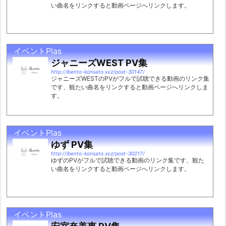
い曲名をリンクすると動画ページへリンクします。
イベントPlas
ジャニーズWEST PV集
http://ibento-konsato.xyz/post-30147/
ジャニーズWESTのPVがフルで試聴できる動画のリンク集
です、観たい曲名をリンクすると動画ページへリンクしま
す。
イベントPlas
ゆず PV集
http://ibento-konsato.xyz/post-30217/
ゆずのPVがフルで試聴できる動画のリンク集です、観た
い曲名をリンクすると動画ページへリンクします。
イベントPlas