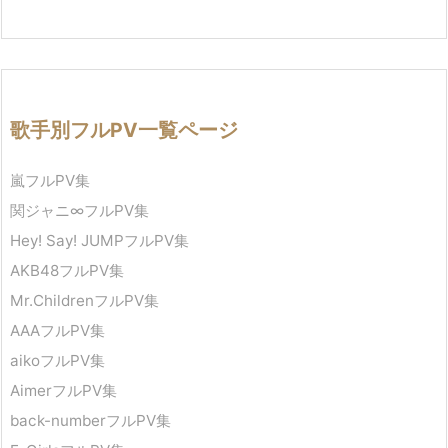
歌手別フルPV一覧ページ
嵐フルPV集
関ジャニ∞フルPV集
Hey! Say! JUMPフルPV集
AKB48フルPV集
Mr.ChildrenフルPV集
AAAフルPV集
aikoフルPV集
AimerフルPV集
back-numberフルPV集