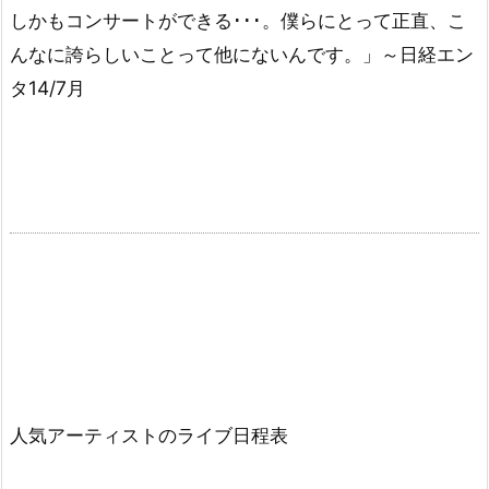
しかもコンサートができる･･･。僕らにとって正直、こ
んなに誇らしいことって他にないんです。」～日経エン
タ14/7月
人気アーティストのライブ日程表