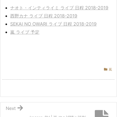
ナオト・インティライミ ライブ 日程 2018-2019
西野カナ ライブ 日程 2018-2019
SEKAI NO OWARI ライブ 日程 2018-2019
嵐 ライブ 予定
嵐
Next