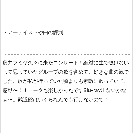
・アーテイストや曲の評判
藤井フミヤ久々に来たコンサート！絶対に生で聴けない
って思っていたグループの歌を含めて、好きな曲の嵐で
した。歌が私が行っていた頃よりも素敵に歌っていて、
感動〜！！トークも楽しかったですBlu-ray出ないかな
ぁ〜。武道館はいくらなんでも行けないので！