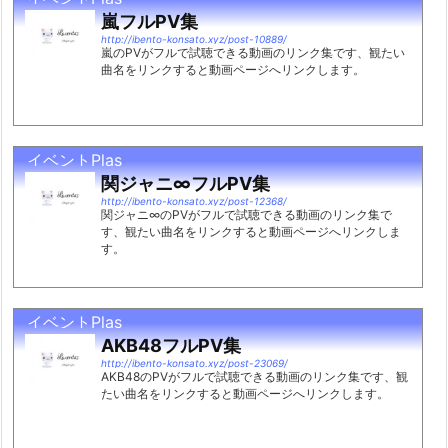
嵐フルPV集
http://ibento-konsato.xyz/post-10889/
嵐のPVがフルで試聴できる動画のリンク集です、観たい
曲名をリンクすると動画ページへリンクします。
イベントPlas
関ジャニ∞フルPV集
http://ibento-konsato.xyz/post-12368/
関ジャニ∞のPVがフルで試聴できる動画のリンク集で
す、観たい曲名をリンクすると動画ページへリンクしま
す。
イベントPlas
AKB48フルPV集
http://ibento-konsato.xyz/post-23069/
AKB48のPVがフルで試聴できる動画のリンク集です、観
たい曲名をリンクすると動画ページへリンクします。