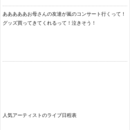
あああああお母さんの友達が嵐のコンサート行くって！
グッズ買ってきてくれるって！泣きそう！
人気アーティストのライブ日程表