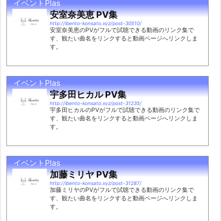
イベントPlas
安室奈美恵 PV集
http://ibento-konsato.xyz/post-30510/
安室奈美恵のPVがフルで試聴できる動画のリンク集で
す、観たい曲名をリンクすると動画ページへリンクしま
す。
イベントPlas
宇多田ヒカル PV集
http://ibento-konsato.xyz/post-31235/
宇多田ヒカルのPVがフルで試聴できる動画のリンク集で
す、観たい曲名をリンクすると動画ページへリンクしま
す。
イベントPlas
加藤ミリヤ PV集
http://ibento-konsato.xyz/post-31287/
加藤ミリヤのPVがフルで試聴できる動画のリンク集で
す、観たい曲名をリンクすると動画ページへリンクしま
す。