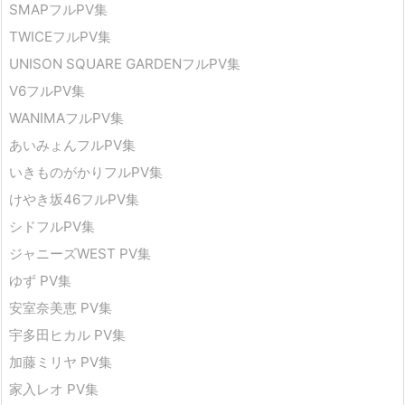
SMAPフルPV集
TWICEフルPV集
UNISON SQUARE GARDENフルPV集
V6フルPV集
WANIMAフルPV集
あいみょんフルPV集
いきものがかりフルPV集
けやき坂46フルPV集
シドフルPV集
ジャニーズWEST PV集
ゆず PV集
安室奈美恵 PV集
宇多田ヒカル PV集
加藤ミリヤ PV集
家入レオ PV集