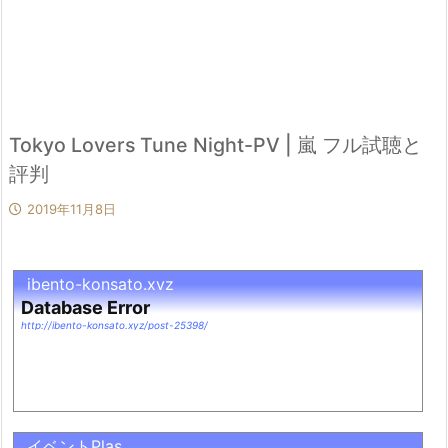
Tokyo Lovers Tune Night-PV | 嵐 フル試聴と
評判
2019年11月8日
ibento-konsato.xyz
Database Error
http://ibento-konsato.xyz/post-25398/
イベントPlas