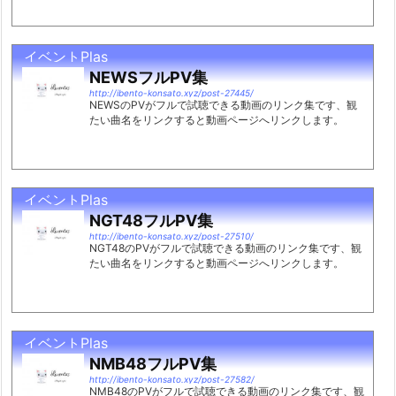
イベントPlas
NEWSフルPV集
http://ibento-konsato.xyz/post-27445/
NEWSのPVがフルで試聴できる動画のリンク集です、観
たい曲名をリンクすると動画ページへリンクします。
イベントPlas
NGT48フルPV集
http://ibento-konsato.xyz/post-27510/
NGT48のPVがフルで試聴できる動画のリンク集です、観
たい曲名をリンクすると動画ページへリンクします。
イベントPlas
NMB48フルPV集
http://ibento-konsato.xyz/post-27582/
NMB48のPVがフルで試聴できる動画のリンク集です、観