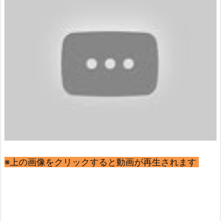
※上の画像をクリックすると動画が再生されます