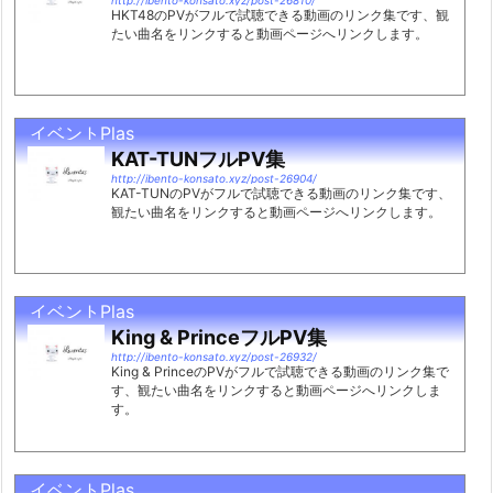
HKT48のPVがフルで試聴できる動画のリンク集です、観
たい曲名をリンクすると動画ページへリンクします。
イベントPlas
KAT-TUNフルPV集
http://ibento-konsato.xyz/post-26904/
KAT-TUNのPVがフルで試聴できる動画のリンク集です、
観たい曲名をリンクすると動画ページへリンクします。
イベントPlas
King & PrinceフルPV集
http://ibento-konsato.xyz/post-26932/
King & PrinceのPVがフルで試聴できる動画のリンク集で
す、観たい曲名をリンクすると動画ページへリンクしま
す。
イベントPlas