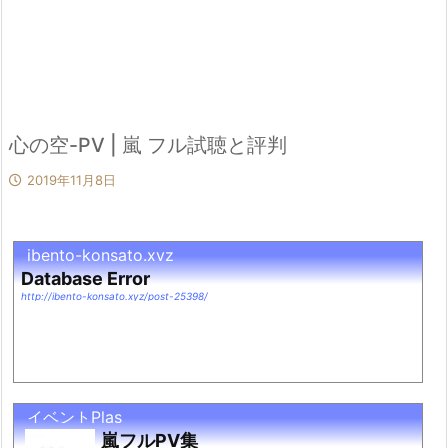
心の空-PV | 嵐 フル試聴と評判
2019年11月8日
ibento-konsato.xyz
Database Error
http://ibento-konsato.xyz/post-25398/
イベントPlas
嵐フルPV集