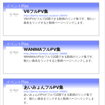
イベントPlas
V6フルPV集
http://ibento-konsato.xyz/post-29554/
V6のPVがフルで試聴できる動画のリンク集です、観たい
曲名をリンクすると動画ページへリンクします。
イベントPlas
WANIMAフルPV集
http://ibento-konsato.xyz/post-29668/
WANIMAのPVがフルで試聴できる動画のリンク集です、
観たい曲名をリンクすると動画ページへリンクします。
イベントPlas
あいみょんフルPV集
http://ibento-konsato.xyz/post-29680/
あいみょんのPVがフルで試聴できる動画のリンク集で
す、観たい曲名をリンクすると動画ページへリンクしま
す。