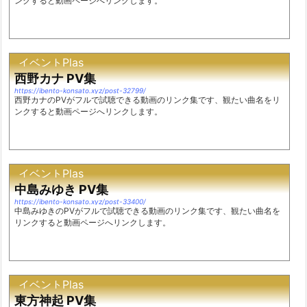
ンクすると動画ページへリンクします。
イベントPlas
西野カナ PV集
https://ibento-konsato.xyz/post-32799/
西野カナのPVがフルで試聴できる動画のリンク集です、観たい曲名をリ
ンクすると動画ページへリンクします。
イベントPlas
中島みゆき PV集
https://ibento-konsato.xyz/post-33400/
中島みゆきのPVがフルで試聴できる動画のリンク集です、観たい曲名を
リンクすると動画ページへリンクします。
イベントPlas
東方神起 PV集