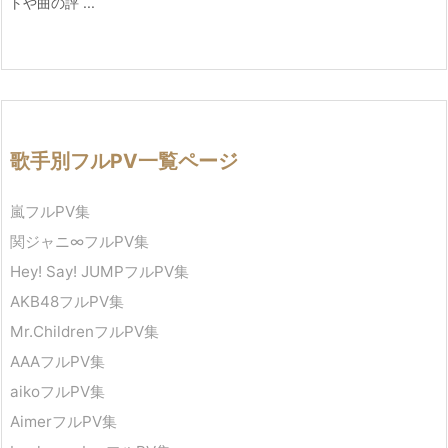
トや曲の評 ...
歌手別フルPV一覧ページ
嵐フルPV集
関ジャニ∞フルPV集
Hey! Say! JUMPフルPV集
AKB48フルPV集
Mr.ChildrenフルPV集
AAAフルPV集
aikoフルPV集
AimerフルPV集