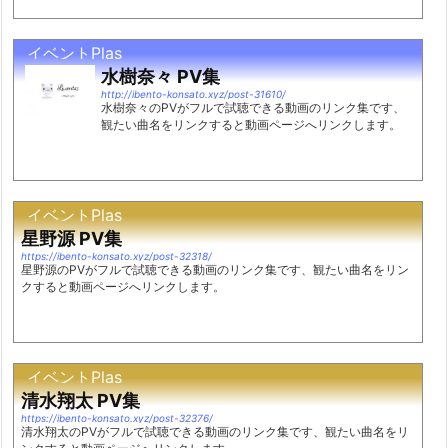
イベントPlas
水樹奈々 PV集
http://ibento-konsato.xyz/post-31610/
水樹奈々のPVがフルで試聴できる動画のリンク集です、
観たい曲名をリンクすると動画ページへリンクします。
イベントPlas
星野源 PV集
https://ibento-konsato.xyz/post-32318/
星野源のPVがフルで試聴できる動画のリンク集です、観たい曲名をリン
クすると動画ページへリンクします。
イベントPlas
清水翔太 PV集
https://ibento-konsato.xyz/post-32376/
清水翔太のPVがフルで試聴できる動画のリンク集です、観たい曲名をリ