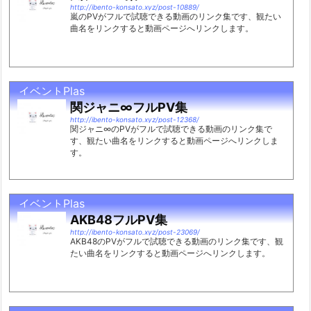
http://ibento-konsato.xyz/post-10889/
嵐のPVがフルで試聴できる動画のリンク集です、観たい
曲名をリンクすると動画ページへリンクします。
イベントPlas
関ジャニ∞フルPV集
http://ibento-konsato.xyz/post-12368/
関ジャニ∞のPVがフルで試聴できる動画のリンク集で
す、観たい曲名をリンクすると動画ページへリンクしま
す。
イベントPlas
AKB48フルPV集
http://ibento-konsato.xyz/post-23069/
AKB48のPVがフルで試聴できる動画のリンク集です、観
たい曲名をリンクすると動画ページへリンクします。