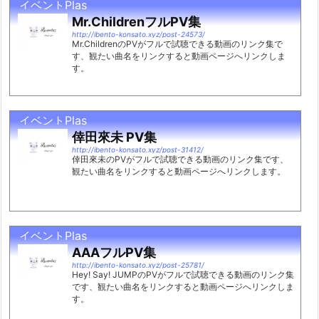
イベントPlas
Mr.ChildrenフルPV集
http://ibento-konsato.xyz/post-24573/
Mr.ChildrenのPVがフルで試聴できる動画のリンク集で
す、観たい曲名をリンクすると動画ページへリンクしま
す。
イベントPlas
倖田來未 PV集
http://ibento-konsato.xyz/post-31412/
倖田來未のPVがフルで試聴できる動画のリンク集です、
観たい曲名をリンクすると動画ページへリンクします。
イベントPlas
AAAフルPV集
http://ibento-konsato.xyz/post-25781/
Hey! Say! JUMPのPVがフルで試聴できる動画のリンク集
です、観たい曲名をリンクすると動画ページへリンクしま
す。