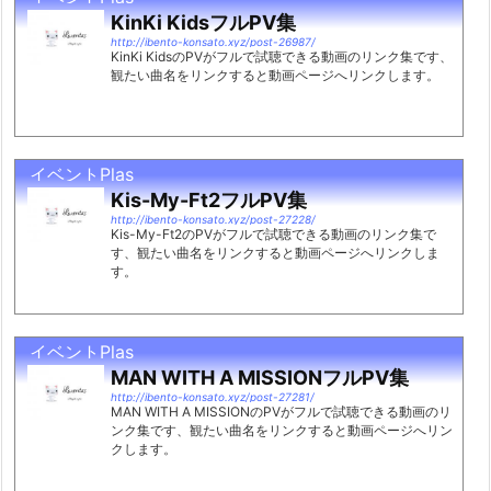
KinKi KidsフルPV集
http://ibento-konsato.xyz/post-26987/
KinKi KidsのPVがフルで試聴できる動画のリンク集です、
観たい曲名をリンクすると動画ページへリンクします。
イベントPlas
Kis-My-Ft2フルPV集
http://ibento-konsato.xyz/post-27228/
Kis-My-Ft2のPVがフルで試聴できる動画のリンク集で
す、観たい曲名をリンクすると動画ページへリンクしま
す。
イベントPlas
MAN WITH A MISSIONフルPV集
http://ibento-konsato.xyz/post-27281/
MAN WITH A MISSIONのPVがフルで試聴できる動画のリ
ンク集です、観たい曲名をリンクすると動画ページへリン
クします。