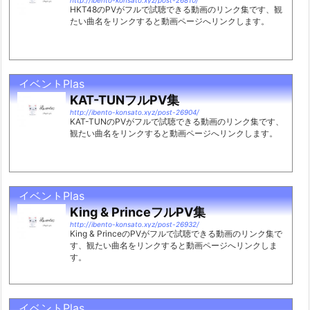
HKT48のPVがフルで試聴できる動画のリンク集です、観
たい曲名をリンクすると動画ページへリンクします。
イベントPlas
KAT-TUNフルPV集
http://ibento-konsato.xyz/post-26904/
KAT-TUNのPVがフルで試聴できる動画のリンク集です、
観たい曲名をリンクすると動画ページへリンクします。
イベントPlas
King & PrinceフルPV集
http://ibento-konsato.xyz/post-26932/
King & PrinceのPVがフルで試聴できる動画のリンク集で
す、観たい曲名をリンクすると動画ページへリンクしま
す。
イベントPlas