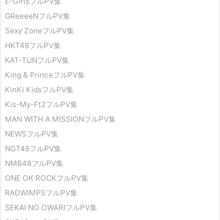
E-GirlsフルPV集
GReeeeNフルPV集
Sexy ZoneフルPV集
HKT48フルPV集
KAT-TUNフルPV集
King & PrinceフルPV集
KinKi KidsフルPV集
Kis-My-Ft2フルPV集
MAN WITH A MISSIONフルPV集
NEWSフルPV集
NGT48フルPV集
NMB48フルPV集
ONE OK ROCKフルPV集
RADWIMPSフルPV集
SEKAI NO OWARIフルPV集