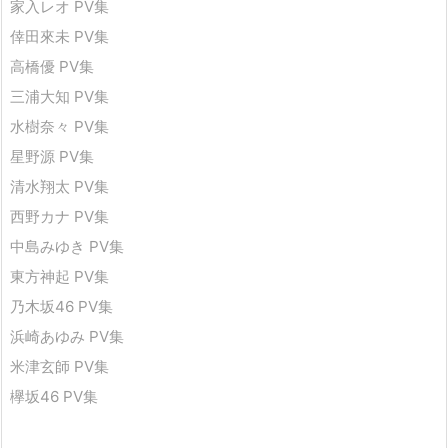
家入レオ PV集
倖田來未 PV集
高橋優 PV集
三浦大知 PV集
水樹奈々 PV集
星野源 PV集
清水翔太 PV集
西野カナ PV集
中島みゆき PV集
東方神起 PV集
乃木坂46 PV集
浜崎あゆみ PV集
米津玄師 PV集
欅坂46 PV集