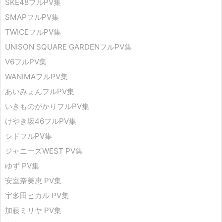
SKE48フルPV集
SMAPフルPV集
TWICEフルPV集
UNISON SQUARE GARDENフルPV集
V6フルPV集
WANIMAフルPV集
あいみょんフルPV集
いきものがかりフルPV集
けやき坂46フルPV集
シドフルPV集
ジャニーズWEST PV集
ゆず PV集
安室奈美恵 PV集
宇多田ヒカル PV集
加藤ミリヤ PV集