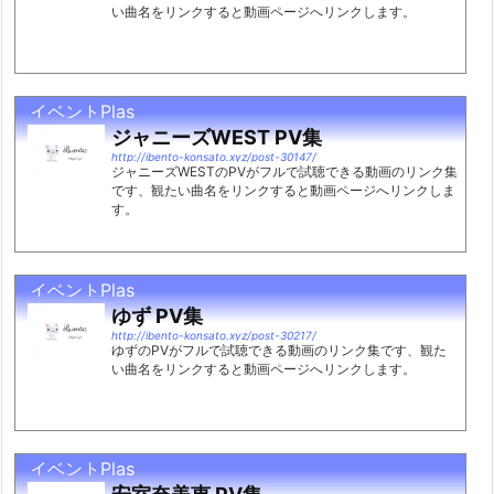
い曲名をリンクすると動画ページへリンクします。
イベントPlas
ジャニーズWEST PV集
http://ibento-konsato.xyz/post-30147/
ジャニーズWESTのPVがフルで試聴できる動画のリンク集
です、観たい曲名をリンクすると動画ページへリンクしま
す。
イベントPlas
ゆず PV集
http://ibento-konsato.xyz/post-30217/
ゆずのPVがフルで試聴できる動画のリンク集です、観た
い曲名をリンクすると動画ページへリンクします。
イベントPlas