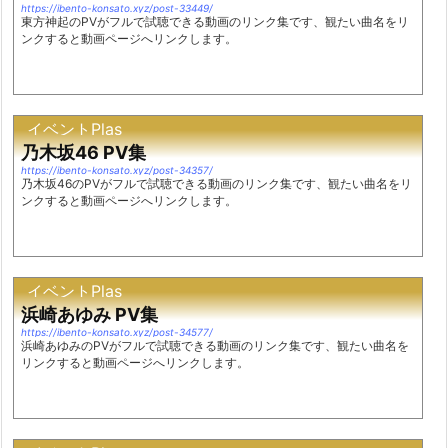
https://ibento-konsato.xyz/post-33449/
東方神起のPVがフルで試聴できる動画のリンク集です、観たい曲名をリ
ンクすると動画ページへリンクします。
イベントPlas
乃木坂46 PV集
https://ibento-konsato.xyz/post-34357/
乃木坂46のPVがフルで試聴できる動画のリンク集です、観たい曲名をリ
ンクすると動画ページへリンクします。
イベントPlas
浜崎あゆみ PV集
https://ibento-konsato.xyz/post-34577/
浜崎あゆみのPVがフルで試聴できる動画のリンク集です、観たい曲名を
リンクすると動画ページへリンクします。