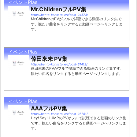
イベントPlas
Mr.ChildrenフルPV集
http://ibento-konsato.xyz/post-24573/
Mr.ChildrenのPVがフルで試聴できる動画のリンク集で
す、観たい曲名をリンクすると動画ページへリンクしま
す。
イベントPlas
倖田來未 PV集
http://ibento-konsato.xyz/post-31412/
倖田來未のPVがフルで試聴できる動画のリンク集です、
観たい曲名をリンクすると動画ページへリンクします。
イベントPlas
AAAフルPV集
http://ibento-konsato.xyz/post-25781/
Hey! Say! JUMPのPVがフルで試聴できる動画のリンク集
です、観たい曲名をリンクすると動画ページへリンクしま
す。