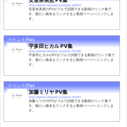
安室奈美恵 PV集
http://ibento-konsato.xyz/post-30510/
安室奈美恵のPVがフルで試聴できる動画のリンク集で
す、観たい曲名をリンクすると動画ページへリンクしま
す。
イベントPlas
宇多田ヒカル PV集
http://ibento-konsato.xyz/post-31235/
宇多田ヒカルのPVがフルで試聴できる動画のリンク集で
す、観たい曲名をリンクすると動画ページへリンクしま
す。
イベントPlas
加藤ミリヤ PV集
http://ibento-konsato.xyz/post-31287/
加藤ミリヤのPVがフルで試聴できる動画のリンク集で
す、観たい曲名をリンクすると動画ページへリンクしま
す。