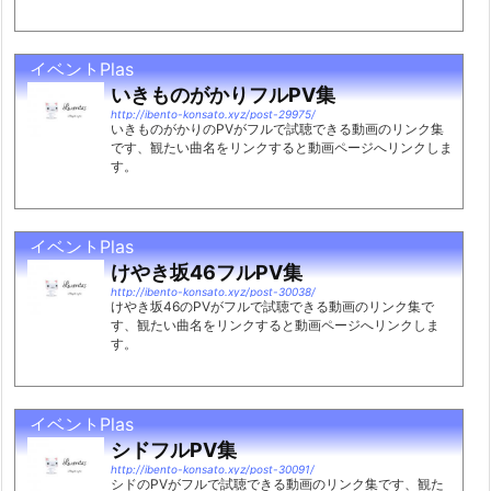
イベントPlas
いきものがかりフルPV集
http://ibento-konsato.xyz/post-29975/
いきものがかりのPVがフルで試聴できる動画のリンク集
です、観たい曲名をリンクすると動画ページへリンクしま
す。
イベントPlas
けやき坂46フルPV集
http://ibento-konsato.xyz/post-30038/
けやき坂46のPVがフルで試聴できる動画のリンク集で
す、観たい曲名をリンクすると動画ページへリンクしま
す。
イベントPlas
シドフルPV集
http://ibento-konsato.xyz/post-30091/
シドのPVがフルで試聴できる動画のリンク集です、観た